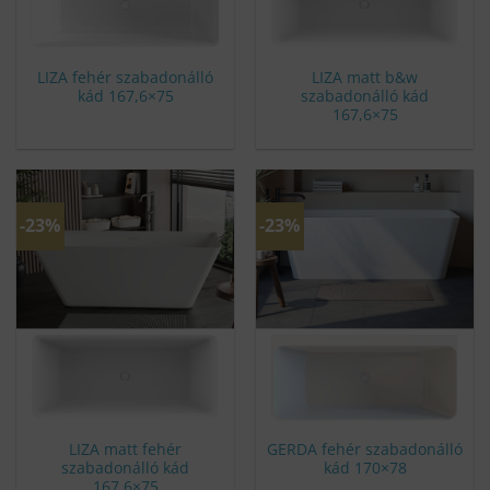
LIZA fehér szabadonálló
LIZA matt b&w
kád 167,6×75
szabadonálló kád
167,6×75
-23%
-23%
LIZA matt fehér
GERDA fehér szabadonálló
szabadonálló kád
kád 170×78
167,6×75