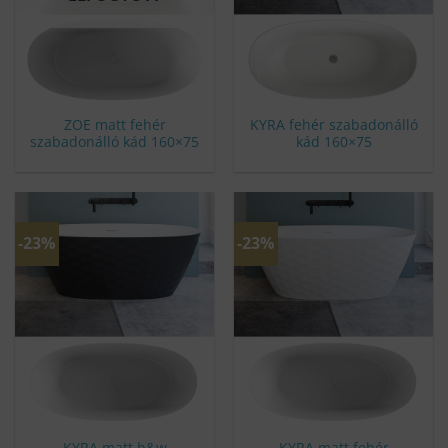
ZOE matt fehér
KYRA fehér szabadonálló
szabadonálló kád 160×75
kád 160×75
-23%
-23%
KYRA matt b&w
KYRA matt fehér