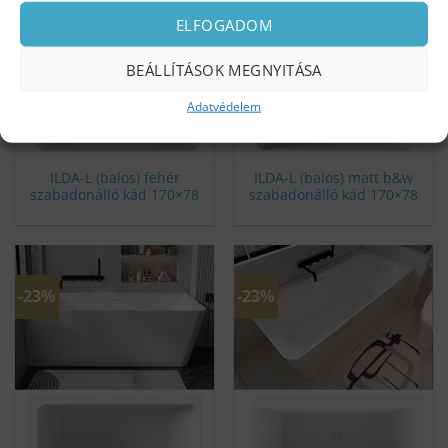
ELFOGADOM
BEÁLLÍTÁSOK MEGNYITÁSA
Adatvédelem
ILDA-L (balos) fehér
ILDA-L (balos) matt b&w
szabadonálló kád 170×78
szabadonálló kád 170×78
-23%
-23%