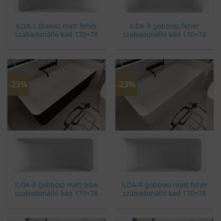
ILDA-L (balos) matt fehér
ILDA-R (jobbos) fehér
szabadonálló kád 170×78
szabadonálló kád 170×78
-23%
-23%
ILDA-R (jobbos) matt b&w
ILDA-R (jobbos) matt fehér
szabadonálló kád 170×78
szabadonálló kád 170×78