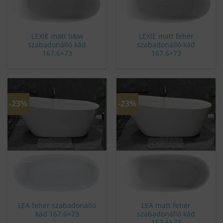
LEXIE matt b&w
LEXIE matt fehér
szabadonálló kád
szabadonálló kád
167,6×73
167,6×73
-23%
-23%
LEA fehér szabadonálló
LEA matt fehér
kád 167,6×73
szabadonálló kád
167,6×73