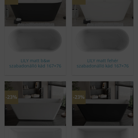
LILY matt b&w
LILY matt fehér
szabadonálló kád 167×76
szabadonálló kád 167×76
-23%
-23%