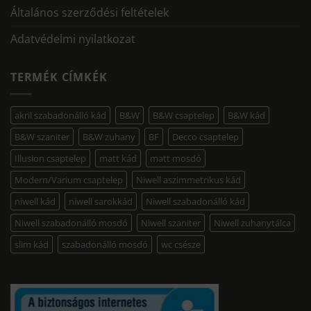
Általános szerződési feltételek
Adatvédelmi nyilatkozat
TERMÉK CÍMKÉK
akril szabadonálló kád
B&W
B&W csaptelep
B&W kád
B&W szaniter
B&W zuhany
BF
Decco csaptelep
Illusion csaptelep
matt kád
matt mosdó
Modern/Varium csaptelep
Niwell aszimmetrikus kád
niwell kád
niwell sarokkád
Niwell szabadonálló kád
Niwell szabadonálló mosdó
Niwell szaniter
Niwell zuhanytálca
slim kád
szabadonálló mosdó
wc csésze