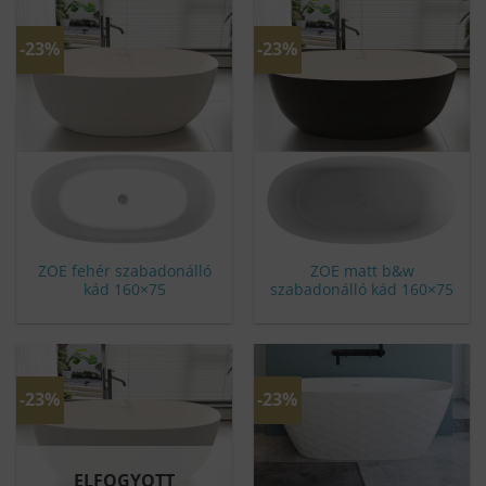
-23%
-23%
ZOE fehér szabadonálló
ZOE matt b&w
kád 160×75
szabadonálló kád 160×75
-23%
-23%
ELFOGYOTT