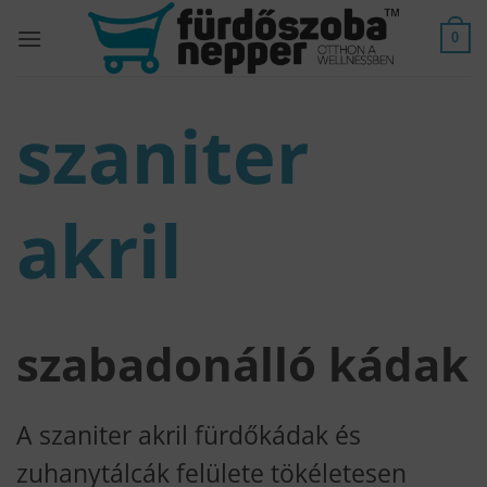
Skip
to
0
content
szaniter
akril
szabadonálló kádak
A szaniter akril fürdőkádak és
zuhanytálcák felülete tökéletesen