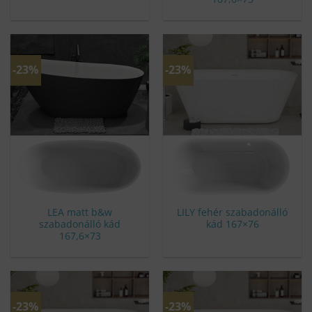
-23%
-23%
LEA matt b&w
LILY fehér szabadonálló
szabadonálló kád
kád 167×76
167,6×73
-23%
-23%