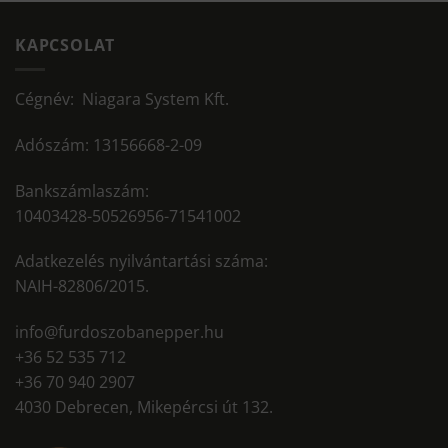
KAPCSOLAT
Cégnév: Niagara System Kft.
Adószám: 13156668-2-09
Bankszámlaszám:
10403428-50526956-71541002
Adatkezelés nyilvántartási száma:
NAIH-82806/2015.
info@furdoszobanepper.hu
+36 52 535 712
+36 70 940 2907
4030 Debrecen, Mikepércsi út 132.