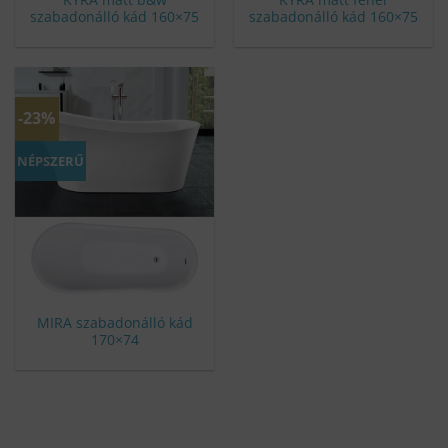
szabadonálló kád 160×75
szabadonálló kád 160×75
-23%
NÉPSZERŰ
MIRA szabadonálló kád
170×74