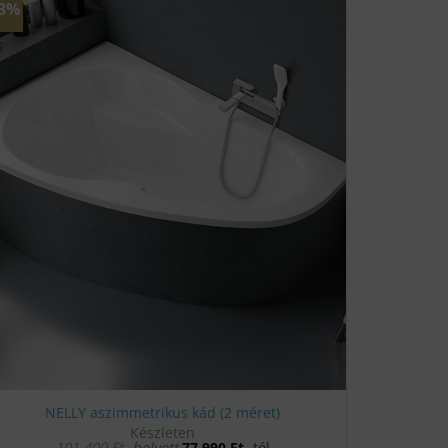
23%
NELLY aszimmetrikus kád (2 méret)
Készleten
101 400
Ft
helyett
77 990
Ft
-tól