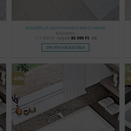
AQUARELLA aszimmetrikus kád (2 méret)
Készleten
111 800
Ft
helyett
85 990
Ft
-tól
OPCIÓK VÁLASZTÁSA
Ennek
a
terméknek
több
-23%
-
variációja
van.
A
változatok
a
termékoldalon
választhatók
ki