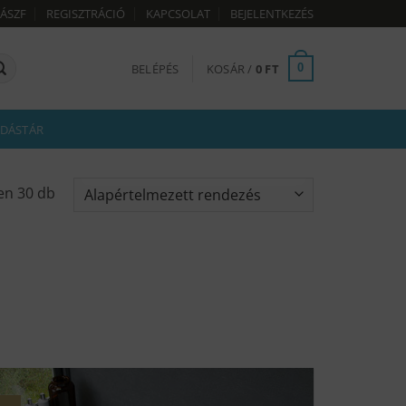
ÁSZF
REGISZTRÁCIÓ
KAPCSOLAT
BEJELENTKEZÉS
BELÉPÉS
KOSÁR /
0
FT
0
DÁSTÁR
en 30 db