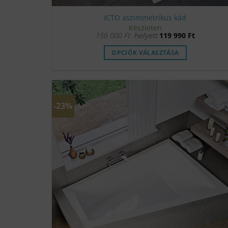
ICTO aszimmetrikus kád
Készleten
156 000
Ft
helyett
119 990
Ft
OPCIÓK VÁLASZTÁSA
Ennek
a
terméknek
több
-23%
variációja
van.
A
változatok
a
termékoldalon
választhatók
ki