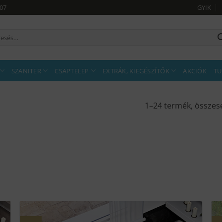
907
GYIK
sés
tkezőre:
SZANITER
CSAPTELEP
EXTRÁK, KIEGÉSZÍTŐK
AKCIÓK
TU
1–24 termék, összes