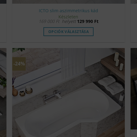
ICTO slim aszimmetrikus kád
Készleten
169 000
Ft
helyett
129 990
Ft
OPCIÓK VÁLASZTÁSA
Ennek
a
terméknek
több
-24%
variációja
van.
A
változatok
a
termékoldalon
választhatók
ki