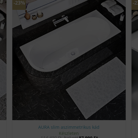
-23%
-
AURA slim aszimmetrikus kád
Készleten
114 400
Ft
helyett
87 990
Ft