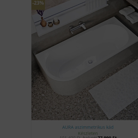
-23%
AURA aszimmetrikus kád
Készleten
101 400
Ft
helyett
77 990
Ft