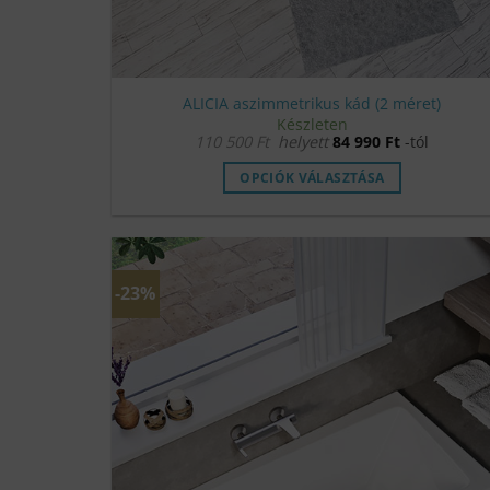
ALICIA aszimmetrikus kád (2 méret)
Készleten
110 500
Ft
helyett
84 990
Ft
-tól
OPCIÓK VÁLASZTÁSA
Ennek
a
terméknek
több
-23%
variációja
van.
A
változatok
a
termékoldalon
választhatók
ki