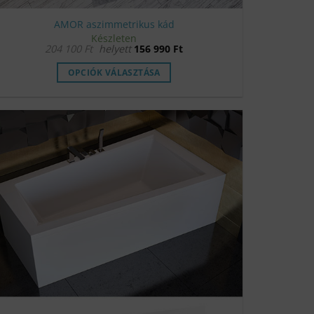
AMOR aszimmetrikus kád
Készleten
204 100
Ft
helyett
156 990
Ft
OPCIÓK VÁLASZTÁSA
Ennek
a
terméknek
több
variációja
van.
A
változatok
a
termékoldalon
választhatók
ki