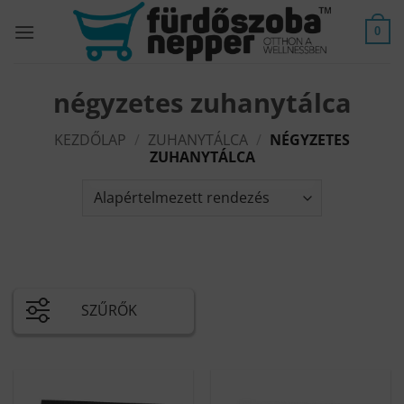
Skip
to
0
content
négyzetes zuhanytálca
KEZDŐLAP
/
ZUHANYTÁLCA
/
NÉGYZETES
ZUHANYTÁLCA
SZŰRŐK