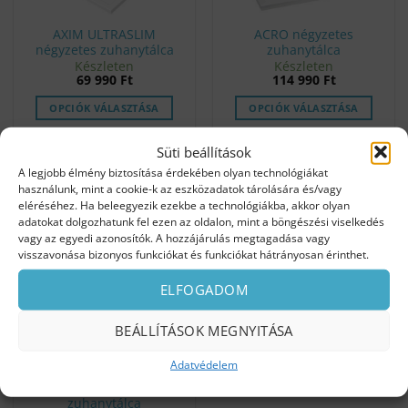
AXIM ULTRASLIM
ACRO négyzetes
négyzetes zuhanytálca
zuhanytálca
Készleten
Készleten
69 990
Ft
114 990
Ft
OPCIÓK VÁLASZTÁSA
OPCIÓK VÁLASZTÁSA
Süti beállítások
A legjobb élmény biztosítása érdekében olyan technológiákat
használunk, mint a cookie-k az eszközadatok tárolására és/vagy
eléréséhez. Ha beleegyezik ezekbe a technológiákba, akkor olyan
adatokat dolgozhatunk fel ezen az oldalon, mint a böngészési viselkedés
vagy az egyedi azonosítók. A hozzájárulás megtagadása vagy
visszavonása bizonyos funkciókat és funkciókat hátrányosan érinthet.
ELFOGADOM
BEÁLLÍTÁSOK MEGNYITÁSA
Adatvédelem
OSKAR négyzetes
zuhanytálca