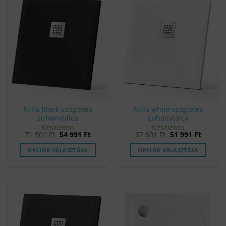
Nilla black szögletes
Nilla white szögletes
zuhanytálca
zuhanytálca
Készleten
Készleten
Original
Current
Original
Curren
71 501
Ft
54 991
Ft
67 601
Ft
51 991
Ft
price
price
price
price
was:
is:
was:
is:
OPCIÓK VÁLASZTÁSA
OPCIÓK VÁLASZTÁSA
71
54
67
51
501 Ft.
991 Ft.
601 Ft.
991 Ft.