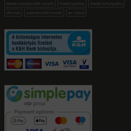
Niwell szabadonálló mosdó
Niwell szaniter
Niwell zuhanytálca
slim kád
szabadonálló mosdó
wc csésze