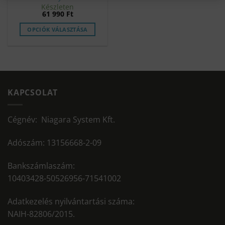
Készleten
61 990
Ft
OPCIÓK VÁLASZTÁSA
KAPCSOLAT
Cégnév: Niagara System Kft.
Adószám: 13156668-2-09
Bankszámlaszám:
10403428-50526956-71541002
Adatkezelés nyilvántartási száma:
NAIH-82806/2015.