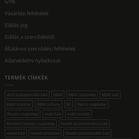
GYIK
Vásárlási feltételek
Elállás jog
Elállás a szerződéstől
Általános szerződési feltételek
Adatvédelmi nyilatkozat
TERMÉK CÍMKÉK
akril szabadonálló kád
B&W
B&W csaptelep
B&W kád
B&W szaniter
B&W zuhany
BF
Decco csaptelep
Illusion csaptelep
matt kád
matt mosdó
Modern/Varium csaptelep
Niwell aszimmetrikus kád
niwell kád
niwell sarokkád
Niwell szabadonálló kád