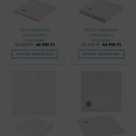
SEVI négyzetes
SEVI-C négyzetes
zuhanytálca
zuhanytálca
Készleten
Készleten
Original
Current
Original
Curren
58 500
Ft
44 990
Ft
58 500
Ft
44 990
Ft
price
price
price
price
was:
is:
was:
is:
OPCIÓK VÁLASZTÁSA
OPCIÓK VÁLASZTÁSA
58
44
58
44
500 Ft.
990 Ft.
500 Ft.
990 Ft.