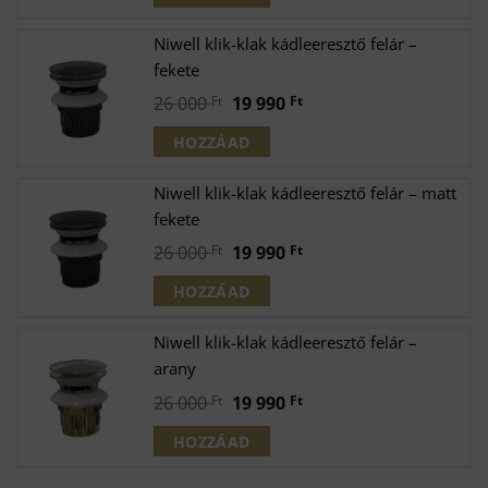
was:
is:
26
19
Niwell klik-klak kádleeresztő felár –
000 Ft.
990 Ft.
fekete
Original
Current
26 000
Ft
19 990
Ft
price
price
HOZZÁAD
was:
is:
26
19
Niwell klik-klak kádleeresztő felár – matt
000 Ft.
990 Ft.
fekete
Original
Current
26 000
Ft
19 990
Ft
price
price
HOZZÁAD
was:
is:
26
19
Niwell klik-klak kádleeresztő felár –
000 Ft.
990 Ft.
arany
Original
Current
26 000
Ft
19 990
Ft
price
price
HOZZÁAD
was:
is:
26
19