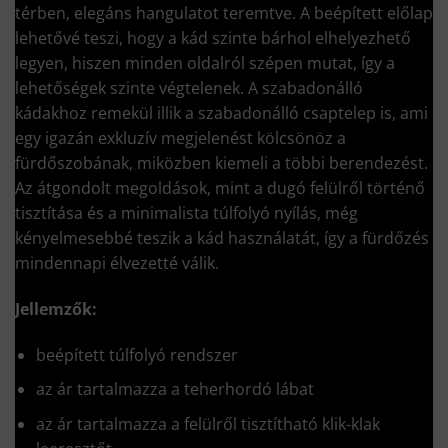
térben, elegáns hangulatot teremtve. A beépített előlap
lehetővé teszi, hogy a kád szinte bárhol elhelyezhető
legyen, hiszen minden oldalról szépen mutat, így a
lehetőségek szinte végtelenek. A szabadonálló
kádakhoz remekül illik a szabadonálló csaptelep is, ami
egy igazán exkluzív megjelenést kölcsönöz a
fürdőszobának, miközben kiemeli a többi berendezést.
Az átgondolt megoldások, mint a dugó felülről történő
tisztítása és a minimalista túlfolyó nyílás, még
kényelmesebbé teszik a kád használatát, így a fürdőzés
mindennapi élvezetté válik.
Jellemzők:
beépített túlfolyó rendszer
az ár tartalmazza a teherhordó lábat
az ár tartalmazza a felülről tisztítható klik-klak