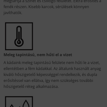
megtartja a színét és csillogó felületét. Extra erősítés a
fenék részen. Kisebb karcok, sérülések könnyen
javíthatók.
Meleg tapintású, nem hűti el a vizet
A kádaink meleg tapintású felülete nem hűti le a vizet,
ellentétben a fém kádakkal. Az általunk használt anyag
kiváló hőszigetelő képességgel rendelkezik, és dupla
erősítéssel van ellátva, így nem szükséges további
hőszigetelő réteg alkalmazása.