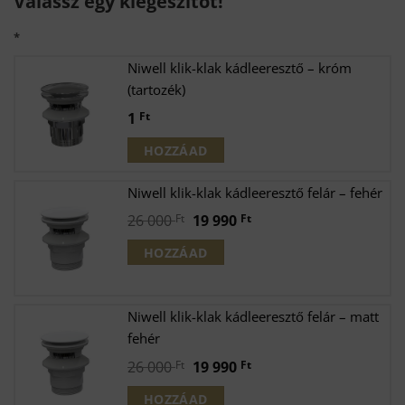
Válassz egy kiegészítőt!
*
Niwell klik-klak kádleeresztő – króm
(tartozék)
1
Ft
HOZZÁAD
Niwell klik-klak kádleeresztő felár – fehér
Original
Current
26 000
Ft
19 990
Ft
price
price
HOZZÁAD
was:
is:
26
19
000 Ft.
990 Ft.
Niwell klik-klak kádleeresztő felár – matt
fehér
Original
Current
26 000
Ft
19 990
Ft
price
price
HOZZÁAD