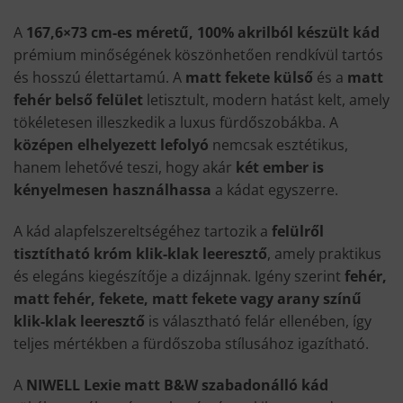
A
167,6×73 cm-es méretű, 100% akrilból készült kád
prémium minőségének köszönhetően rendkívül tartós
és hosszú élettartamú. A
matt fekete külső
és a
matt
fehér belső felület
letisztult, modern hatást kelt, amely
tökéletesen illeszkedik a luxus fürdőszobákba. A
középen elhelyezett lefolyó
nemcsak esztétikus,
hanem lehetővé teszi, hogy akár
két ember is
kényelmesen használhassa
a kádat egyszerre.
A kád alapfelszereltségéhez tartozik a
felülről
tisztítható króm klik-klak leeresztő
, amely praktikus
és elegáns kiegészítője a dizájnnak. Igény szerint
fehér,
matt fehér, fekete, matt fekete vagy arany színű
klik-klak leeresztő
is választható felár ellenében, így
teljes mértékben a fürdőszoba stílusához igazítható.
A
NIWELL Lexie matt B&W szabadonálló kád