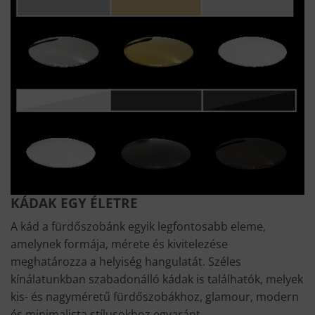
KÁDAK EGY ÉLETRE
A kád a fürdőszobánk egyik legfontosabb eleme,
amelynek formája, mérete és kivitelezése
meghatározza a helyiség hangulatát. Széles
kínálatunkban szabadonálló kádak is találhatók, melyek
kis- és nagyméretű fürdőszobákhoz, glamour, modern
és minimalista stílusokhoz egyaránt