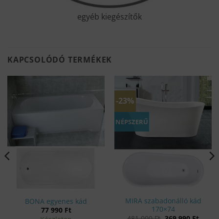
egyéb kiegészítők
KAPCSOLÓDÓ TERMÉKEK
-23%
NÉPSZERŰ
MIRA szabadonálló kád
BONA egyenes kád
170×74
77 990
Ft
Original
Curre
481 000
Ft
369 990
Ft