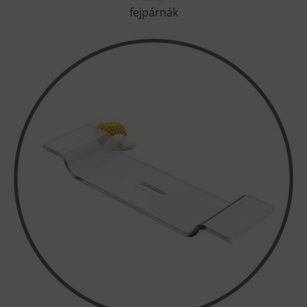
fejpárnák