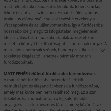
Az aktuális fürdőszobai trendeket követve mostantól
matt felületű akril kádakat is kínálunk, fehér, szürke,
fekete és antracit színekben. A matt felület számos
praktikus előnyt nyújt: sokkal kevésbé érzékeny a
vízcseppekre és az ujjlenyomatokra, így a fürdőszoba
hosszabb ideig megőrzi kifogástalan megjelenését.
Ideális választás mindazoknak, akik az esztétikum
mellett a könnyű tisztíthatóságot is fontosnak tartják. A
matt kádak nemcsak szépek, hanem praktikusak is, így
tökéletes kiegészítői lehetnek bármely modern
fürdőszobának.
MATT FEHÉR felületű fürdőszoba berendezések
A matt fehér fürdőszoba berendezések kifi
nomultságot és eleganciát visznek a fürdőszobába,
amely más kivitelben nem található meg. Ez a szín
tökéletes harmóniában van a legkülönfélébb
anyagokkal – a természetes fától a hideg kövön át az
elegáns kerámialapokig. Ennek eredményeként a fehér