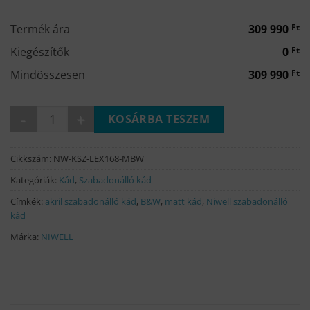
000 Ft.
990 Ft.
Termék ára
309 990
Ft
Kiegészítők
0
Ft
Mindösszesen
309 990
Ft
LEXIE matt b&w szabadonálló kád 167,6x73 mennyiség
KOSÁRBA TESZEM
Cikkszám:
NW-KSZ-LEX168-MBW
Kategóriák:
Kád
,
Szabadonálló kád
Címkék:
akril szabadonálló kád
,
B&W
,
matt kád
,
Niwell szabadonálló
kád
Márka:
NIWELL