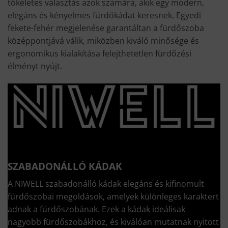
tökéletes választás azok számára, akik egy modern,
elegáns és kényelmes fürdőkádat keresnek. Egyedi
fekete-fehér megjelenése garantáltan a fürdőszoba
középpontjává válik, miközben kiváló minősége és
ergonomikus kialakítása felejthetetlen fürdőzési
élményt nyújt.
SZABADONÁLLÓ KÁDAK
A NIWELL szabadonálló kádak elegáns és kifinomult
fürdőszobai megoldások, amelyek különleges karaktert
adnak a fürdőszobának. Ezek a kádak ideálisak
nagyobb fürdőszobákhoz, és kiválóan mutatnak nyitott