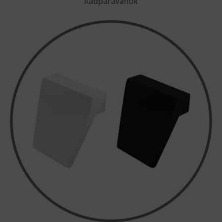
kádparavánok