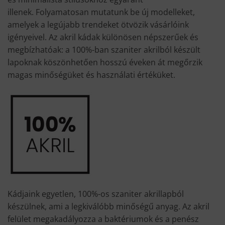
illenek. Folyamatosan mutatunk be új modelleket,
amelyek a legújabb trendeket ötvözik vásárlóink
igényeivel. Az akril kádak különösen népszerűek és
megbízhatóak: a 100%-ban szaniter akrilból készült
lapoknak köszönhetően hosszú éveken át megőrzik
magas minőségüket és használati értéküket.
Kádjaink egyetlen, 100%-os szaniter akrillapból
készülnek, ami a legkiválóbb minőségű anyag. Az akril
felület megakadályozza a baktériumok és a penész