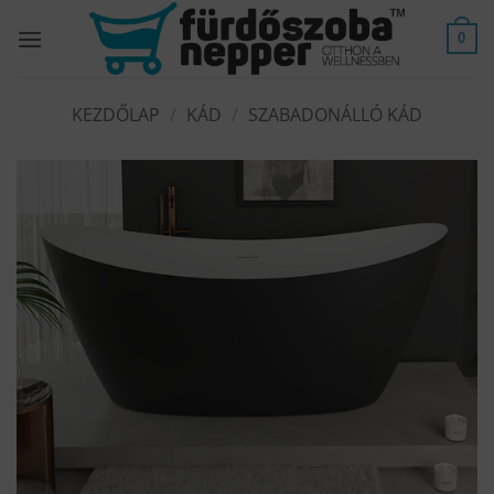
Skip
to
0
content
KEZDŐLAP
/
KÁD
/
SZABADONÁLLÓ KÁD