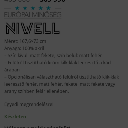
price
price
was:
is:
403
309
000 Ft.
990 Ft.
Méret: 167,6×73 cm
Anyaga: 100% akril
– Szín kívül: matt fekete, szín belül: matt fehér
– Felülről tisztítható króm kilk-klak leeresztő a kád
árában
– Opcionálisan választható felülről tisztítható klik-klak
leeresztő fehér, matt fehér, fekete, matt fekete vagy
arany színben felár ellenében.
Egyedi megrendelésre!
Készleten