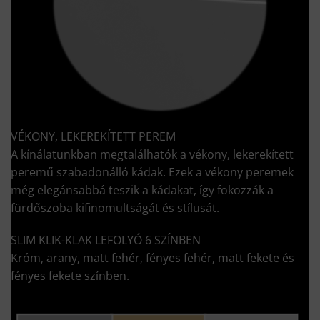
VÉKONY, LEKEREKÍTETT PEREM
A kínálatunkban megtalálhatók a vékony, lekerekített
peremű szabadonálló kádak. Ezek a vékony peremek
még elegánsabbá teszik a kádakat, így fokozzák a
fürdőszoba kifinomultságát és stílusát.
SLIM KLIK-KLAK LEFOLYÓ 6 SZÍNBEN
Króm, arany, matt fehér, fényes fehér, matt fekete és
fényes fekete színben.