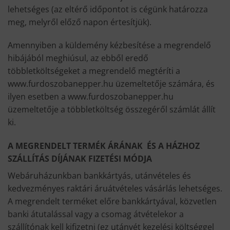
lehetséges (az eltérő időpontot is cégünk határozza
meg, melyről előző napon értesítjük).
Amennyiben a küldemény kézbesítése a megrendelő
hibájából meghiúsul, az ebből eredő
többletköltségeket a megrendelő megtéríti a
www.furdoszobanepper.hu üzemeltetője számára, és
ilyen esetben a www.furdoszobanepper.hu
üzemeltetője a többletköltség összegéről számlát állít
ki.
A MEGRENDELT TERMÉK ÁRÁNAK ÉS A HÁZHOZ
SZÁLLÍTÁS DÍJÁNAK FIZETÉSI MÓDJA
Webáruházunkban bankkártyás, utánvételes és
kedvezményes raktári áruátvételes vásárlás lehetséges.
A megrendelt terméket előre bankkártyával, közvetlen
banki átutalással vagy a csomag átvételekor a
szállítónak kell kifizetni (ez utánvét kezelési költséggel