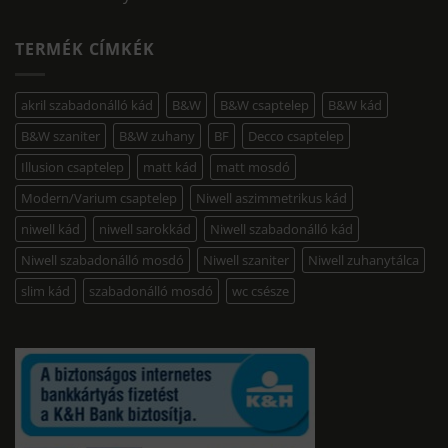
TERMÉK CÍMKÉK
akril szabadonálló kád
B&W
B&W csaptelep
B&W kád
B&W szaniter
B&W zuhany
BF
Decco csaptelep
Illusion csaptelep
matt kád
matt mosdó
Modern/Varium csaptelep
Niwell aszimmetrikus kád
niwell kád
niwell sarokkád
Niwell szabadonálló kád
Niwell szabadonálló mosdó
Niwell szaniter
Niwell zuhanytálca
slim kád
szabadonálló mosdó
wc csésze