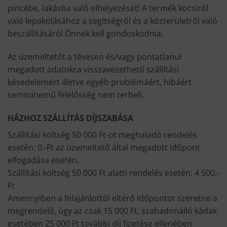
pincébe, lakásba való elhelyezését! A termék kocsiról
való lepakolásához a segítségről és a közterületről való
beszállításáról Önnek kell gondoskodnia.
Az üzemeltetőt a tévesen és/vagy pontatlanul
megadott adatokra visszavezethető szállítási
késedelemért illetve egyéb problémáért, hibáért
semminemű felelősség nem terheli.
HÁZHOZ SZÁLLÍTÁS DÍJSZABÁSA
Szállítási költség 50 000 Ft-ot meghaladó rendelés
esetén: 0.-Ft az üzemeltető által megadott időpont
elfogadása esetén.
Szállítási költség 50 000 Ft alatti rendelés esetén: 4 500.-
Ft
Amennyiben a felajánlottól eltérő időpontot szeretne a
megrendelő, úgy az csak 15 000 Ft, szabadonálló kádak
esetében 25 000 Ft további díj fizetése ellenében