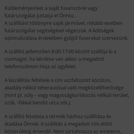
Küldeményeinket a saját fuvarozónk vagy
futárszolgálat juttatja el Önhöz.
A szállítást többnyire saját járművel, ritkább esetben
futárszolgálat segítségével végezzük. A költségek
optimalizálása érdekében gyűjtő fuvarokat szervezünk.
A szállító jellemzően 8:00-17:00 között szállítja ki a
csomagot, ha kérdése van akkor a megadott
telefonszámon hívja az ügyfelet.
A kiszállítás feltétele a cím aszfaltozott közúton,
akadály nélkül teherautóval való megközelíthetősége
(mint pl. súly – vagy magasságkorlátozás nélküli terület,
szűk, -fákkal benőtt utca stb.).
A szállító feladata a termék házhoz-szállítása és
átadása Önnek. A szállítás a megadott cím előtti
közterületig értendő. Nem tartalmazza az emeletre,