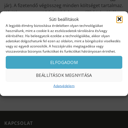
jár). A fizetendő végösszeg minden költséget tartalmaz.
Kérjük a csomagot kézbesítéskor a szállító jelenlétében
Süti beállítások
szíveskedjen átnézni, az árut minőségileg és
A legjobb élmény biztosítása érdekében olyan technológiákat
mennyiségileg átvenni és esetleges sérülés vagy hiány
használunk, mint a cookie-k az eszközadatok tárolására és/vagy
esetén kérje jegyzőkönyv felvételét, ekkor a csomag
eléréséhez. Ha beleegyezik ezekbe a technológiákba, akkor olyan
átvétele nem ajánlott. Utólagos, jegyzőkönyv nélküli
adatokat dolgozhatunk fel ezen az oldalon, mint a böngészési viselkedés
vagy az egyedi azonosítók. A hozzájárulás megtagadása vagy
reklamációt nem áll módunkban elfogadni. A számlát
visszavonása bizonyos funkciókat és funkciókat hátrányosan érinthet.
és a garancialevelet a csomag tartalmazza, illetve e-
ELFOGADOM
mailen kerül megküldésre a rendeléskor megadott e-
mail címre (előfordulhat, hogy a rendszer SPAM-nek
BEÁLLÍTÁSOK MEGNYITÁSA
érzékeli az általunk küldött üzenetet, ezért
rendszeresen ellenőrizze a SPAM mappát is).
Adatvédelem
KAPCSOLAT