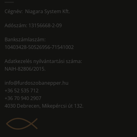
Cégnév: Niagara System Kft.
Adószám: 13156668-2-09
Bankszámlaszám:
10403428-50526956-71541002
Adatkezelés nyilvántartási száma:
NAIH-82806/2015.
info@furdoszobanepper.hu
+36 52 535 712
+36 70 940 2907
4030 Debrecen, Mikepércsi út 132.