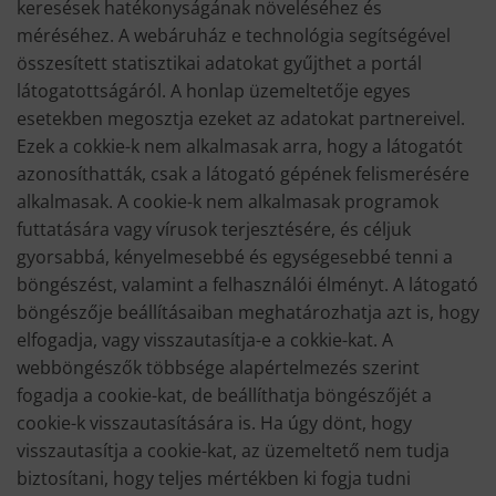
keresések hatékonyságának növeléséhez és
méréséhez. A webáruház e technológia segítségével
összesített statisztikai adatokat gyűjthet a portál
látogatottságáról. A honlap üzemeltetője egyes
esetekben megosztja ezeket az adatokat partnereivel.
Ezek a cokkie-k nem alkalmasak arra, hogy a látogatót
azonosíthatták, csak a látogató gépének felismerésére
alkalmasak. A cookie-k nem alkalmasak programok
futtatására vagy vírusok terjesztésére, és céljuk
gyorsabbá, kényelmesebbé és egységesebbé tenni a
böngészést, valamint a felhasználói élményt. A látogató
böngészője beállításaiban meghatározhatja azt is, hogy
elfogadja, vagy visszautasítja-e a cokkie-kat. A
webböngészők többsége alapértelmezés szerint
fogadja a cookie-kat, de beállíthatja böngészőjét a
cookie-k visszautasítására is. Ha úgy dönt, hogy
visszautasítja a cookie-kat, az üzemeltető nem tudja
biztosítani, hogy teljes mértékben ki fogja tudni