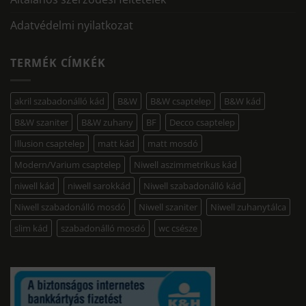
Adatvédelmi nyilatkozat
TERMÉK CÍMKÉK
akril szabadonálló kád
B&W
B&W csaptelep
B&W kád
B&W szaniter
B&W zuhany
BF
Decco csaptelep
Illusion csaptelep
matt kád
matt mosdó
Modern/Varium csaptelep
Niwell aszimmetrikus kád
niwell kád
niwell sarokkád
Niwell szabadonálló kád
Niwell szabadonálló mosdó
Niwell szaniter
Niwell zuhanytálca
slim kád
szabadonálló mosdó
wc csésze