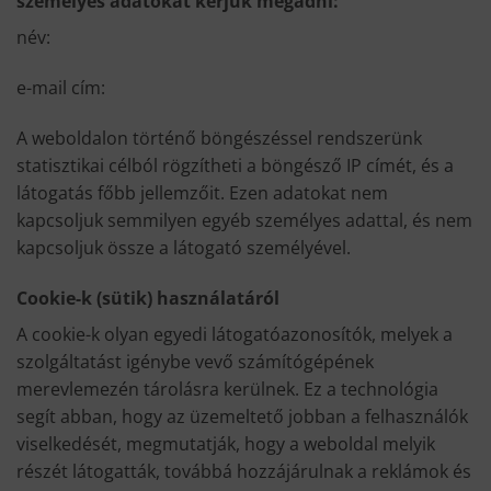
személyes adatokat kérjük megadni:
név:
e-mail cím:
A weboldalon történő böngészéssel rendszerünk
statisztikai célból rögzítheti a böngésző IP címét, és a
látogatás főbb jellemzőit. Ezen adatokat nem
kapcsoljuk semmilyen egyéb személyes adattal, és nem
kapcsoljuk össze a látogató személyével.
Cookie-k (sütik) használatáról
A cookie-k olyan egyedi látogatóazonosítók, melyek a
szolgáltatást igénybe vevő számítógépének
merevlemezén tárolásra kerülnek. Ez a technológia
segít abban, hogy az üzemeltető jobban a felhasználók
viselkedését, megmutatják, hogy a weboldal melyik
részét látogatták, továbbá hozzájárulnak a reklámok és