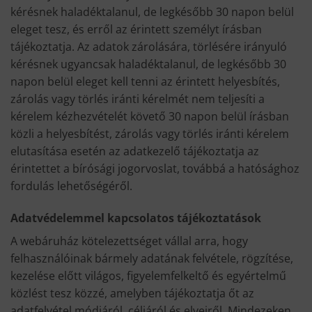
kérésnek haladéktalanul, de legkésőbb 30 napon belül
eleget tesz, és erről az érintett személyt írásban
tájékoztatja. Az adatok zárolására, törlésére irányuló
kérésnek ugyancsak haladéktalanul, de legkésőbb 30
napon belül eleget kell tenni az érintett helyesbítés,
zárolás vagy törlés iránti kérelmét nem teljesíti a
kérelem kézhezvételét követő 30 napon belül írásban
közli a helyesbítést, zárolás vagy törlés iránti kérelem
elutasítása esetén az adatkezelő tájékoztatja az
érintettet a bírósági jogorvoslat, továbbá a hatósághoz
fordulás lehetőségéről.
Adatvédelemmel kapcsolatos tájékoztatások
A webáruház kötelezettséget vállal arra, hogy
felhasználóinak bármely adatának felvétele, rögzítése,
kezelése előtt világos, figyelemfelkeltő és egyértelmű
közlést tesz közzé, amelyben tájékoztatja őt az
adatfelvétel módjáról, céljáról és elveiről. Mindezeken