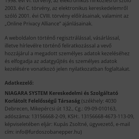
1998. évi VI. törvény, az elektronikus hírközlésről szóló
2003. évi C. törvény, az elektronikus kereskedelemről
szóló 2001. évi CVIII. törvény előírásainak, valamint az
„Online Privacy Alliance” ajánlásainak.
A weboldalon történő regisztrálással, vásárlással,
illetve hírlevélre történő feliratkozással a vevő
hozzájárul a megadott személyes adatok kezeléséhez
és elfogadja az adatgyűjtés és személyes adatok
kezelésére vonatkozó jelen nyilatkozatban foglaltakat.
Adatkezelő:
NIAGARA SYSTEM Kereskedelmi és Szolgáltató
Korlátolt Felelősségű Társaság
(székhely: 4030
Debrecen, Mikepércsi út 132., Cg.: 09-09-010163,
adószáma: 13156668-2-09, KSH:. 13156668-4673-113-09,
képviseletében eljár: Kupás Zsoltné, ügyvezető, e-mail
cím: info@furdoszobanepper.hu)