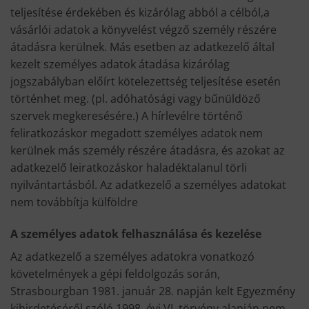
teljesítése érdekében és kizárólag abból a célból,a
vásárlói adatok a könyvelést végző személy részére
átadásra kerülnek. Más esetben az adatkezelő által
kezelt személyes adatok átadása kizárólag
jogszabályban előírt kötelezettség teljesítése esetén
történhet meg. (pl. adóhatósági vagy bűnüldöző
szervek megkeresésére.) A hírlevélre történő
feliratkozáskor megadott személyes adatok nem
kerülnek más személy részére átadásra, és azokat az
adatkezelő leiratkozáskor haladéktalanul törli
nyilvántartásból. Az adatkezelő a személyes adatokat
nem továbbítja külföldre
A személyes adatok felhasználása és kezelése
Az adatkezelő a személyes adatokra vonatkozó
követelmények a gépi feldolgozás során,
Strasbourgban 1981. január 28. napján kelt Egyezmény
kihirdetéséről szóló 1998. évi VI. törvény alapján nem