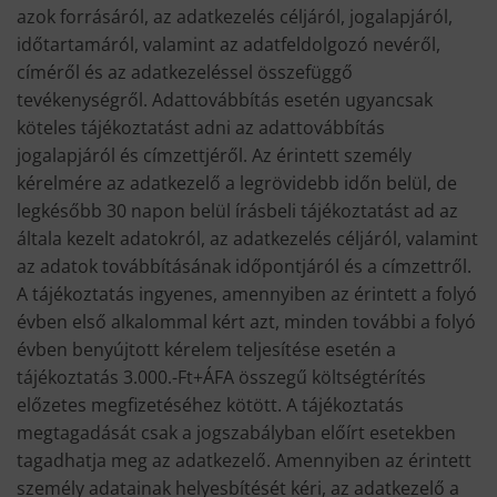
azok forrásáról, az adatkezelés céljáról, jogalapjáról,
időtartamáról, valamint az adatfeldolgozó nevéről,
címéről és az adatkezeléssel összefüggő
tevékenységről. Adattovábbítás esetén ugyancsak
köteles tájékoztatást adni az adattovábbítás
jogalapjáról és címzettjéről. Az érintett személy
kérelmére az adatkezelő a legrövidebb időn belül, de
legkésőbb 30 napon belül írásbeli tájékoztatást ad az
általa kezelt adatokról, az adatkezelés céljáról, valamint
az adatok továbbításának időpontjáról és a címzettről.
A tájékoztatás ingyenes, amennyiben az érintett a folyó
évben első alkalommal kért azt, minden további a folyó
évben benyújtott kérelem teljesítése esetén a
tájékoztatás 3.000.-Ft+ÁFA összegű költségtérítés
előzetes megfizetéséhez kötött. A tájékoztatás
megtagadását csak a jogszabályban előírt esetekben
tagadhatja meg az adatkezelő. Amennyiben az érintett
személy adatainak helyesbítését kéri, az adatkezelő a