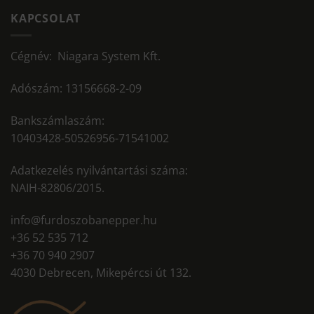
KAPCSOLAT
Cégnév: Niagara System Kft.
Adószám: 13156668-2-09
Bankszámlaszám:
10403428-50526956-71541002
Adatkezelés nyilvántartási száma:
NAIH-82806/2015.
info@furdoszobanepper.hu
+36 52 535 712
+36 70 940 2907
4030 Debrecen, Mikepércsi út 132.