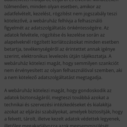
túlmenően, minden olyan esetben, amikor az
adatfelvételt, kezelést, rögzítést nem jogszabály teszi
kötelezővé, a webáruház felhívja a felhasználó
figyelmét az adatszolgáltatás önkéntességére. Az
adatok felvétele, rögzítése és kezelése során az
alapelveknél rögzített korlátozásokat minden esetben
betartja, tevékenységéről az érintettet annak igénye
szerint, elektronikus levelezés útján tájékoztatja. A
webáruház kötelezi magát, hogy semmilyen szankciót
nem érvényesített az olyan felhasználóval szemben, aki
a nem kötelező adatszolgáltatást megtagadja.
A webáruház kötelezi magát, hogy gondoskodik az
adatok biztonságáról, megteszi továbbá azokat a
technikai és szervezési intézkedéseket és kialakítja
azokat az eljárási szabályokat, amelyek biztosítják, hogy
a felvett, tárolt, illetve kezelt adatok védettek legyenek,
illetőleg megakadályozza azok megsemmisülését,