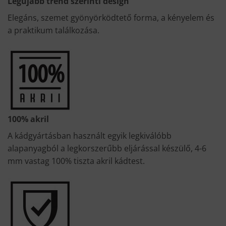
Legújabb trend szerinti design
Elegáns, szemet gyönyörködtető forma, a kényelem és
a praktikum találkozása.
100% akril
A kádgyártásban használt egyik legkiválóbb
alapanyagból a legkorszerűbb eljárással készülő, 4-6
mm vastag 100% tiszta akril kádtest.