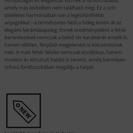
nomultságot és eleganciát visznek a fürdőszobába,
amely más kivitelben nem található meg. Ez a szín
tökéletes harmóniában van a legkülönfélébb
anyagokkal – a természetes fától a hideg kövön át az
elegáns kerámialapokig. Ennek eredményeként a fehér
berendezések nemcsak a belső tér karakterét emelik ki,
hanem időtlen, fényűző megjelenést is kölcsönöznek
neki. A matt fehér felület nemcsak esztétikus, hanem
modern és letisztult hatást is teremt, amely bármilyen
stílusú fürdőszobában megállja a helyét.