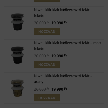
was:
is:
26
19
Niwell klik-klak kádleeresztő felár –
000 Ft.
990 Ft.
fekete
Original
Current
26 000
Ft
19 990
Ft
price
price
HOZZÁAD
was:
is:
26
19
Niwell klik-klak kádleeresztő felár – matt
000 Ft.
990 Ft.
fekete
Original
Current
26 000
Ft
19 990
Ft
price
price
HOZZÁAD
was:
is:
26
19
Niwell klik-klak kádleeresztő felár –
000 Ft.
990 Ft.
arany
Original
Current
26 000
Ft
19 990
Ft
price
price
HOZZÁAD
was:
is:
26
19