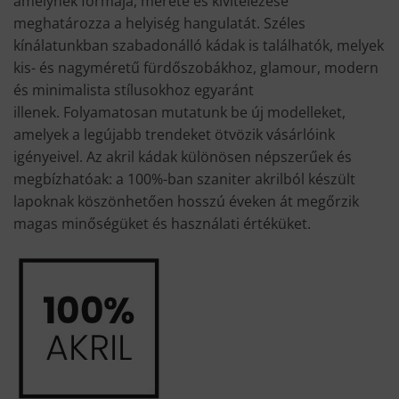
amelynek formája, mérete és kivitelezése
meghatározza a helyiség hangulatát. Széles
kínálatunkban szabadonálló kádak is találhatók, melyek
kis- és nagyméretű fürdőszobákhoz, glamour, modern
és minimalista stílusokhoz egyaránt
illenek. Folyamatosan mutatunk be új modelleket,
amelyek a legújabb trendeket ötvözik vásárlóink
igényeivel. Az akril kádak különösen népszerűek és
megbízhatóak: a 100%-ban szaniter akrilból készült
lapoknak köszönhetően hosszú éveken át megőrzik
magas minőségüket és használati értéküket.