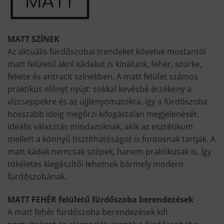
MATT SZÍNEK
Az aktuális fürdőszobai trendeket követve mostantól
matt felületű akril kádakat is kínálunk, fehér, szürke,
fekete és antracit színekben. A matt felület számos
praktikus előnyt nyújt: sokkal kevésbé érzékeny a
vízcseppekre és az ujjlenyomatokra, így a fürdőszoba
hosszabb ideig megőrzi kifogástalan megjelenését.
Ideális választás mindazoknak, akik az esztétikum
mellett a könnyű tisztíthatóságot is fontosnak tartják. A
matt kádak nemcsak szépek, hanem praktikusak is, így
tökéletes kiegészítői lehetnek bármely modern
fürdőszobának.
MATT FEHÉR felületű fürdőszoba berendezések
A matt fehér fürdőszoba berendezések kifi