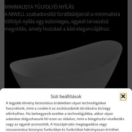
MINIMALISTA TÚLFOLYÓ NYÍLÁS
A NIWELL szabadonálló fürdőkádjainál a minimalista
túlfolyó nyílás egy különleges, egyedi tervezésű
megoldás, amely hozzáad a kád eleganciájához.
Süti beállítások
A legjobb élmény biztosítása érdekében olyan technológiákat
használunk, mint a cookie-k az eszközadatok tárolására és/vagy
eléréséhez. Ha beleegyezik ezekbe a technológiákba, akkor olyan
adatokat dolgozhatunk fel ezen az oldalon, mint a böngészési viselkedés
vagy az egyedi azonosítók. A hozzájárulás megtagadása vagy
visszavonása bizonyos funkciókat és funkciókat hátrányosan érinthet.