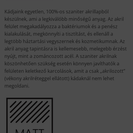
Kádjaink egyetlen, 100%-os szaniter akrillapból
készülnek, ami a legkiválóbb minőségű anyag. Az akril
felület megakadályozza a baktériumok és a penész
kialakulását, megkönnyíti a tisztítást, és ellenáll a
legtöbb háztartási vegyszernek és kozmetikumnak. Az
akril anyag tapintásra is kellemesebb, melegebb érzést
nyújt, mint a zománcozott acél. A szaniter akrilnak
köszönhetően szükség esetén könnyen javíthatók a
felületen keletkező karcolások, amit a csak „akrilozott”
(vékony akrilréteggel ellátott) kádaknál nem lehet
megoldani.