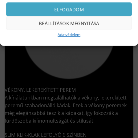
ELFOGADOM
BEÁLLÍTÁSOK MEGNYITÁSA
Adatvédelem
VÉKONY, LEKEREKÍTETT PEREM
A kínálatunkban megtalálhatók a vékony, lekerekített
peremű szabadonálló kádak. Ezek a vékony peremek
még elegánsabbá teszik a kádakat, így fokozzák a
fürdőszoba kifinomultságát és stílusát.
SLIM KLIK-KLAK LEFOLYÓ 6 SZÍNBEN