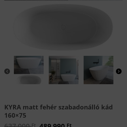
KYRA matt fehér szabadonálló kád
160×75
Original
Current
637 000
489 990
Ft
Ft