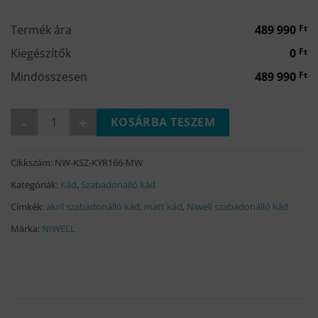
000 Ft.
990 Ft.
Termék ára
489 990
Ft
Kiegészítők
0
Ft
Mindösszesen
489 990
Ft
KYRA matt fehér szabadonálló kád 160x75 mennyiség
KOSÁRBA TESZEM
Cikkszám:
NW-KSZ-KYR166-MW
Kategóriák:
Kád
,
Szabadonálló kád
Címkék:
akril szabadonálló kád
,
matt kád
,
Niwell szabadonálló kád
Márka:
NIWELL