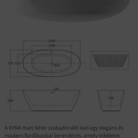
A KYRA matt fehér szabadonálló kád egy elegáns és
modern fürdőszobai berendezés, amely tökéletes