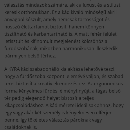
választás mindazok számára, akik a luxust és a stílust
keresik otthonukban. Ez a kád kiváló minőségű akril
anyagból készült, amely nemcsak tartósságot és
hosszú élettartamot biztosít, hanem könnyen
tisztítható és karbantartható is. A matt fehér felület
letisztult és kifinomult megjelenést kölcsönöz a
fürdőszobának, miközben harmonikusan illeszkedik
bármilyen belső térhez.
A KYRA kád szabadonálló kialakítása lehetővé teszi,
hogy a fürdőszoba központi elemévé váljon, és szabad
teret biztosít a kreatív elrendezéshez. Az ergonomikus
forma kényelmes fürdési élményt nyújt, a tágas belső
tér pedig elegendő helyet biztosít a teljes
kikapcsolódáshoz. A kád méretei ideálisak ahhoz, hogy
egy vagy akár két személy is kényelmesen elférjen
benne, így tökéletes választás pároknak vagy
családoknak is.