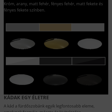
Króm, arany, matt fehér, fényes fehér, matt fekete és
fényes fekete színben.
KÁDAK EGY ÉLETRE
A kád a fürdőszobánk egyik legfontosabb eleme,