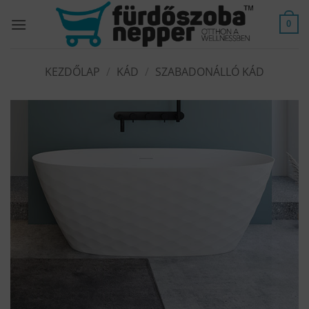
Skip
to
0
content
KEZDŐLAP
/
KÁD
/
SZABADONÁLLÓ KÁD