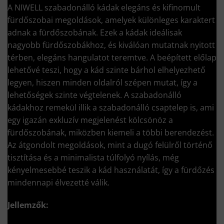
A NIWELL szabadonálló kádak elegáns és kifinomult
fürdőszobai megoldások, amelyek különleges karaktert
adnak a fürdőszobának. Ezek a kádak ideálisak
nagyobb fürdőszobákhoz, és kiválóan mutatnak nyitott
térben, elegáns hangulatot teremtve. A beépített előlap
lehetővé teszi, hogy a kád szinte bárhol elhelyezhető
legyen, hiszen minden oldalról szépen mutat, így a
lehetőségek szinte végtelenek. A szabadonálló
kádakhoz remekül illik a szabadonálló csaptelep is, ami
egy igazán exkluzív megjelenést kölcsönöz a
fürdőszobának, miközben kiemeli a többi berendezést.
Az átgondolt megoldások, mint a dugó felülről történő
tisztítása és a minimalista túlfolyó nyílás, még
kényelmesebbé teszik a kád használatát, így a fürdőzés
mindennapi élvezetté válik.
Jellemzők: