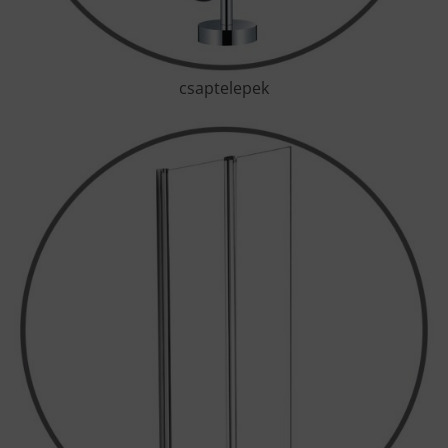
csaptelepek