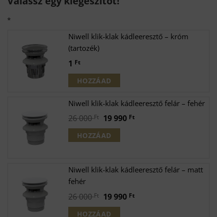
Válassz egy kiegészítőt!
*
Niwell klik-klak kádleeresztő – króm
(tartozék)
1
Ft
HOZZÁAD
Niwell klik-klak kádleeresztő felár – fehér
Original
Current
26 000
Ft
19 990
Ft
price
price
HOZZÁAD
was:
is:
26
19
000 Ft.
990 Ft.
Niwell klik-klak kádleeresztő felár – matt
fehér
Original
Current
26 000
Ft
19 990
Ft
price
price
HOZZÁAD