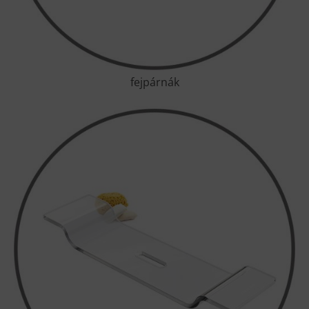
fejpárnák