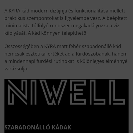
A KYRA kád modern dizájnja és funkcionalitása mellett
praktikus szempontokat is figyelembe vesz. A beépített
minimalista túlfolyó rendszer megakadályozza a víz
kifolyását. A kád könnyen telepíthető.
Összességében a KYRA matt fehér szabadonálló kád
nemcsak esztétikai értéket ad a fürdőszobának, hanem
a mindennapi fürdési rutinokat is különleges élménnyé
varázsolja.
SZABADONÁLLÓ KÁDAK