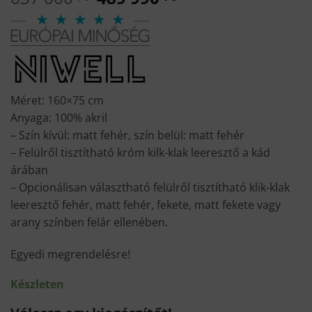
price
price
was:
is:
637
489
000 Ft.
990 Ft.
Méret: 160×75 cm
Anyaga: 100% akril
– Szín kívül: matt fehér, szín belül: matt fehér
– Felülről tisztítható króm kilk-klak leeresztő a kád
árában
– Opcionálisan választható felülről tisztítható klik-klak
leeresztő fehér, matt fehér, fekete, matt fekete vagy
arany színben felár ellenében.
Egyedi megrendelésre!
Készleten