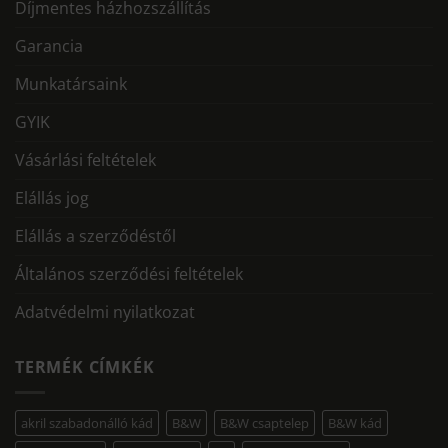
Díjmentes házhozszállítás
Garancia
Munkatársaink
GYIK
Vásárlási feltételek
Elállás jog
Elállás a szerződéstől
Általános szerződési feltételek
Adatvédelmi nyilatkozat
TERMÉK CÍMKÉK
akril szabadonálló kád
B&W
B&W csaptelep
B&W kád