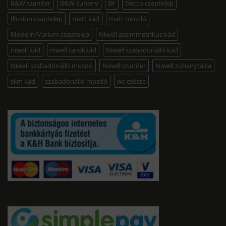
B&W szaniter
B&W zuhany
BF
Decco csaptelep
Illusion csaptelep
matt kád
matt mosdó
Modern/Varium csaptelep
Niwell aszimmetrikus kád
niwell kád
niwell sarokkád
Niwell szabadonálló kád
Niwell szabadonálló mosdó
Niwell szaniter
Niwell zuhanytálca
slim kád
szabadonálló mosdó
wc csésze