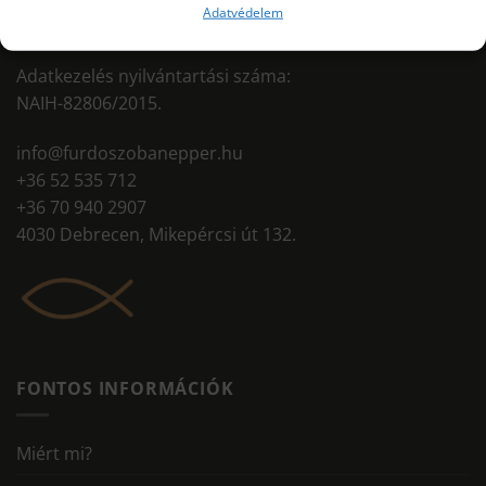
Adatvédelem
10403428-50526956-71541002
Adatkezelés nyilvántartási száma:
NAIH-82806/2015.
info@furdoszobanepper.hu
+36 52 535 712
+36 70 940 2907
4030 Debrecen, Mikepércsi út 132.
FONTOS INFORMÁCIÓK
Miért mi?