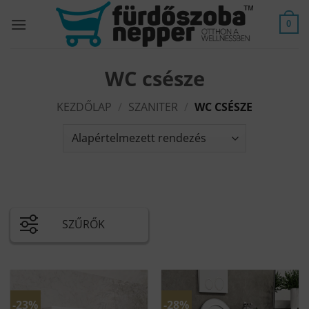
Skip
to
0
content
WC csésze
KEZDŐLAP
/
SZANITER
/
WC CSÉSZE
SZŰRŐK
-23%
-28%