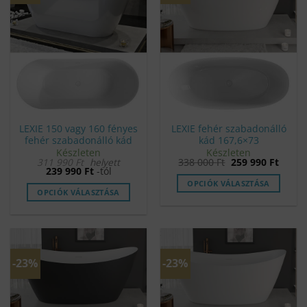
van.
van.
A
A
változatok
változatok
a
a
termékoldalon
termékoldalon
választhatók
választhatók
ki
ki
LEXIE 150 vagy 160 fényes
LEXIE fehér szabadonálló
fehér szabadonálló kád
kád 167,6×73
Készleten
Készleten
Original
Curre
311 990
Ft
helyett
338 000
Ft
259 990
Ft
price
price
239 990
Ft
-tól
was:
is:
OPCIÓK VÁLASZTÁSA
338
259
OPCIÓK VÁLASZTÁSA
000 Ft.
990 Ft
Ennek
a
terméknek
több
-23%
-23%
variációja
van.
A