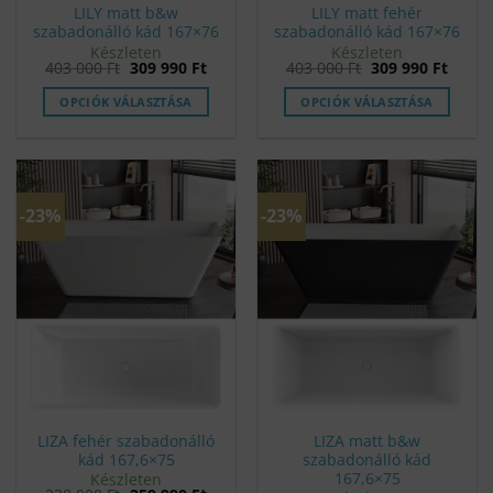
LILY matt b&w
LILY matt fehér
szabadonálló kád 167×76
szabadonálló kád 167×76
Készleten
Készleten
Original
Current
Original
Curre
403 000
Ft
309 990
Ft
403 000
Ft
309 990
Ft
price
price
price
price
was:
is:
was:
is:
OPCIÓK VÁLASZTÁSA
OPCIÓK VÁLASZTÁSA
403
309
403
309
000 Ft.
990 Ft.
000 Ft.
990 Ft
-23%
-23%
LIZA fehér szabadonálló
LIZA matt b&w
kád 167,6×75
szabadonálló kád
167,6×75
Készleten