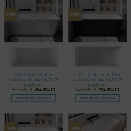
-23%
-23%
ILDA-L (balos) fehér
ILDA-L (balos) matt b&w
szabadonálló kád 170×78
szabadonálló kád 170×78
Készleten
Készleten
Original
Current
Original
Curre
471 900
Ft
362 990
Ft
536 900
Ft
412 990
Ft
price
price
price
price
was:
is:
was:
is:
OPCIÓK VÁLASZTÁSA
OPCIÓK VÁLASZTÁSA
471
362
536
412
900 Ft.
990 Ft.
900 Ft.
990 Ft
-23%
-23%