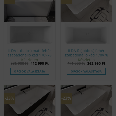
ILDA-L (balos) matt fehér
ILDA-R (jobbos) fehér
szabadonálló kád 170×78
szabadonálló kád 170×78
Készleten
Készleten
Original
Current
Original
Curre
536 900
Ft
412 990
Ft
471 900
Ft
362 990
Ft
price
price
price
price
was:
is:
was:
is:
OPCIÓK VÁLASZTÁSA
OPCIÓK VÁLASZTÁSA
536
412
471
362
900 Ft.
990 Ft.
900 Ft.
990 Ft
-23%
-23%