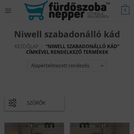
Skip
to
0
content
Niwell szabadonálló kád
KEZDŐLAP
/
“NIWELL SZABADONÁLLÓ KÁD”
CÍMKÉVEL RENDELKEZŐ TERMÉKEK
SZŰRŐK