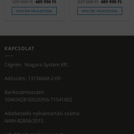
Original
Current
Original
Curre
637 000
Ft
489 990
Ft
637 000
Ft
489 990
Ft
price
price
price
price
was:
is:
was:
is:
OPCIÓK VÁLASZTÁSA
OPCIÓK VÁLASZTÁSA
637
489
637
489
000 Ft.
990 Ft.
000 Ft.
990 Ft
KAPCSOLAT
Cégnév: Niagara System Kft.
Adószám: 13156668-2-09
Bankszámlaszám:
10403428-50526956-71541002
Adatkezelés nyilvántartási száma:
NAIH-82806/2015.