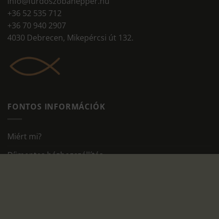
info@furdoszobanepper.hu
+36 52 535 712
+36 70 940 2907
4030 Debrecen, Mikepércsi út 132.
FONTOS INFORMÁCIÓK
Miért mi?
Díjmentes házhozszállítás
Garancia
Munkatársaink
GYIK