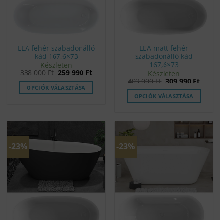
LEA fehér szabadonálló
LEA matt fehér
kád 167,6×73
szabadonálló kád
167,6×73
Készleten
Original
Current
338 000
Ft
259 990
Ft
Készleten
price
price
Original
Curre
403 000
Ft
309 990
Ft
was:
is:
price
price
OPCIÓK VÁLASZTÁSA
338
259
was:
is:
OPCIÓK VÁLASZTÁSA
000 Ft.
990 Ft.
403
309
000 Ft.
990 Ft
-23%
-23%