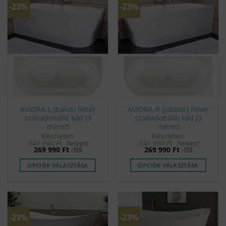
-23%
-23%
AVIORA-L (balos) fehér
AVIORA-R (jobbos) fehér
szabadonálló kád (3
szabadonálló kád (3
méret)
méret)
Készleten
Készleten
349 990
Ft
helyett
349 990
Ft
helyett
269 990
Ft
-tól
269 990
Ft
-tól
OPCIÓK VÁLASZTÁSA
OPCIÓK VÁLASZTÁSA
Ennek
Ennek
a
a
terméknek
terméknek
több
több
-23%
-23%
variációja
variációja