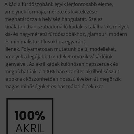
A kád a fürdőszobánk egyik legfontosabb eleme,
amelynek formája, mérete és kivitelezése
meghatározza a helyiség hangulatát. Széles
kínálatunkban szabadonálló kádak is találhatók, melyek
kis- és nagyméretű fürdőszobákhoz, glamour, modern
és minimalista stílusokhoz egyaránt
illenek. Folyamatosan mutatunk be új modelleket,
amelyek a legújabb trendeket ötvözik vásárlóink
igényeivel. Az akril kádak különösen népszerűek és
megbízhatóak: a 100%-ban szaniter akrilból készült
lapoknak köszönhetően hosszú éveken át megőrzik
magas minőségüket és használati értéküket.