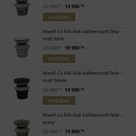
Original
Current
26 000
Ft
19 990
Ft
price
price
HOZZÁAD
was:
is:
26
19
Niwell-Co klik-klak kádleeresztő felár –
000 Ft.
990 Ft.
matt fehér
Original
Current
26 000
Ft
19 990
Ft
price
price
HOZZÁAD
was:
is:
26
19
Niwell-Co klik-klak kádleeresztő felár –
000 Ft.
990 Ft.
matt fekete
Original
Current
26 000
Ft
19 990
Ft
price
price
HOZZÁAD
was:
is:
26
19
Niwell-Co klik-klak kádleeresztő felár –
000 Ft.
990 Ft.
arany
Original
Current
26 000
Ft
19 990
Ft