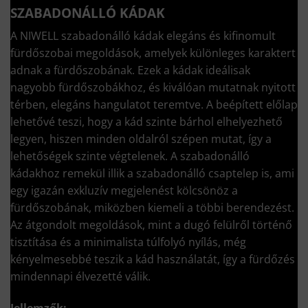
SZABADONÁLLÓ KÁDAK
A NIWELL szabadonálló kádak elegáns és kifinomult
fürdőszobai megoldások, amelyek különleges karaktert
adnak a fürdőszobának. Ezek a kádak ideálisak
nagyobb fürdőszobákhoz, és kiválóan mutatnak nyitott
térben, elegáns hangulatot teremtve. A beépített előlap
lehetővé teszi, hogy a kád szinte bárhol elhelyezhető
legyen, hiszen minden oldalról szépen mutat, így a
lehetőségek szinte végtelenek. A szabadonálló
kádakhoz remekül illik a szabadonálló csaptelep is, ami
egy igazán exkluzív megjelenést kölcsönöz a
fürdőszobának, miközben kiemeli a többi berendezést.
Az átgondolt megoldások, mint a dugó felülről történő
tisztítása és a minimalista túlfolyó nyílás, még
kényelmesebbé teszik a kád használatát, így a fürdőzés
mindennapi élvezetté válik.