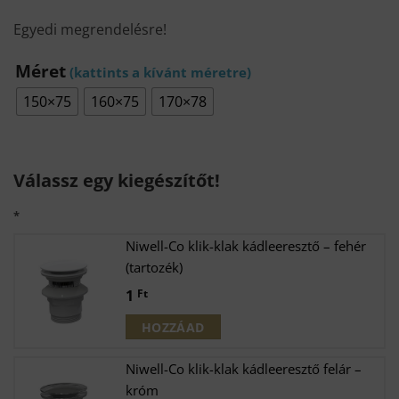
Egyedi megrendelésre!
Méret
150×75
160×75
170×78
Válassz egy kiegészítőt!
*
Niwell-Co klik-klak kádleeresztő – fehér
(tartozék)
1
Ft
HOZZÁAD
Niwell-Co klik-klak kádleeresztő felár –
króm