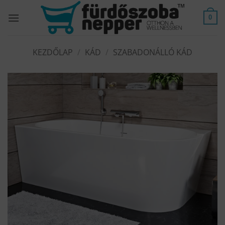
Skip
to
0
content
KEZDŐLAP
/
KÁD
/
SZABADONÁLLÓ KÁD