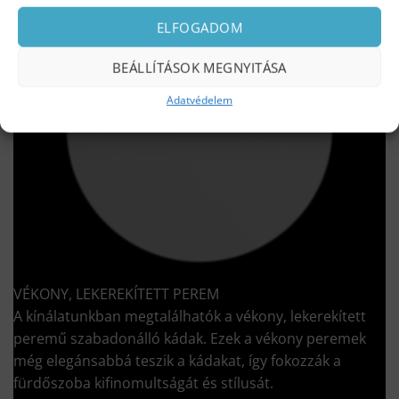
ELFOGADOM
BEÁLLÍTÁSOK MEGNYITÁSA
Adatvédelem
VÉKONY, LEKEREKÍTETT PEREM
A kínálatunkban megtalálhatók a vékony, lekerekített
peremű szabadonálló kádak. Ezek a vékony peremek
még elegánsabbá teszik a kádakat, így fokozzák a
fürdőszoba kifinomultságát és stílusát.