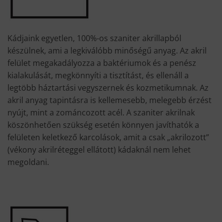
Kádjaink egyetlen, 100%-os szaniter akrillapból
készülnek, ami a legkiválóbb minőségű anyag. Az akril
felület megakadályozza a baktériumok és a penész
kialakulását, megkönnyíti a tisztítást, és ellenáll a
legtöbb háztartási vegyszernek és kozmetikumnak. Az
akril anyag tapintásra is kellemesebb, melegebb érzést
nyújt, mint a zománcozott acél. A szaniter akrilnak
köszönhetően szükség esetén könnyen javíthatók a
felületen keletkező karcolások, amit a csak „akrilozott”
(vékony akrilréteggel ellátott) kádaknál nem lehet
megoldani.