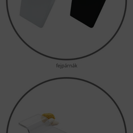
fejpárnák