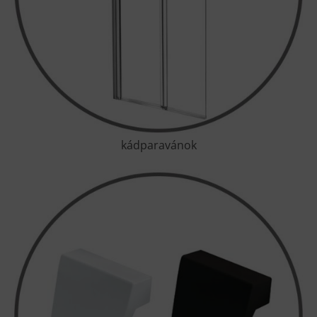
kádparavánok