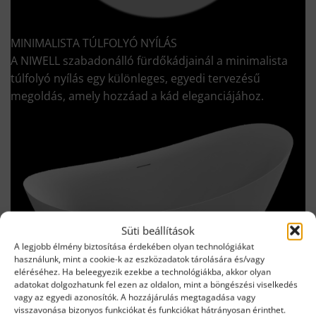
MINIMALISTA TÚLFOLYÓ NYÍLÁS
A NIWELL szabadonálló fürdőkádjainál a minimalista
túlfolyó nyílás egy különleges, egyedi tervezésű
megoldás, amely hozzáad a kád eleganciájához.
Süti beállítások
A legjobb élmény biztosítása érdekében olyan technológiákat
használunk, mint a cookie-k az eszközadatok tárolására és/vagy
eléréséhez. Ha beleegyezik ezekbe a technológiákba, akkor olyan
adatokat dolgozhatunk fel ezen az oldalon, mint a böngészési viselkedés
vagy az egyedi azonosítók. A hozzájárulás megtagadása vagy
visszavonása bizonyos funkciókat és funkciókat hátrányosan érinthet.