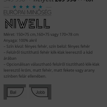
Méret: 150×75 cm,160×75 vagy 170×78 cm
Anyaga: 100% akril
– Szín kívül: fényes fehér, szín belül: fényes fehér
– Felülről tisztítható fehér kilk-klak leeresztő a kád
árában
– Opcionálisan választható felülről tisztítható klik-klak
leeresztő króm, matt fehér, matt fekete vagy arany
színben felár ellenében.