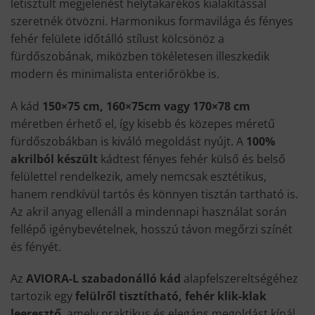
letisztult megjelenést helytakarékos kialakítással
szeretnék ötvözni. Harmonikus formavilága és fényes
fehér felülete időtálló stílust kölcsönöz a
fürdőszobának, miközben tökéletesen illeszkedik
modern és minimalista enteriőrökbe is.
A kád
150×75 cm,
160×75
cm vagy 170×78 cm
méretben érhető el, így kisebb és közepes méretű
fürdőszobákban is kiváló megoldást nyújt. A
100%
akrilból készült
kádtest fényes fehér külső és belső
felülettel rendelkezik, amely nemcsak esztétikus,
hanem rendkívül tartós és könnyen tisztán tartható is.
Az akril anyag ellenáll a mindennapi használat során
fellépő igénybevételnek, hosszú távon megőrzi színét
és fényét.
Az
AVIORA-L szabadonálló kád
alapfelszereltségéhez
tartozik egy
felülről tisztítható, fehér klik-klak
leeresztő
, amely praktikus és elegáns megoldást kínál.