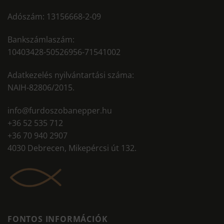
Adószám: 13156668-2-09
Bankszámlaszám:
10403428-50526956-71541002
Adatkezelés nyilvántartási száma:
NAIH-82806/2015.
info@furdoszobanepper.hu
+36 52 535 712
+36 70 940 2907
4030 Debrecen, Mikepércsi út 132.
FONTOS INFORMÁCIÓK