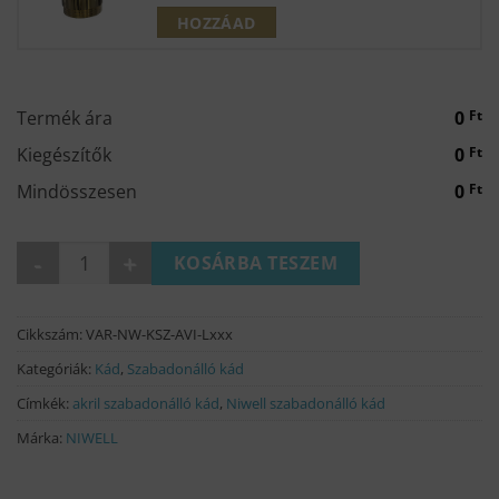
price
price
HOZZÁAD
was:
is:
26
19
000 Ft.
990 Ft.
Termék ára
0
Ft
Kiegészítők
0
Ft
Mindösszesen
0
Ft
AVIORA-L (balos) fehér szabadonálló kád (3 méret) mennyiség
KOSÁRBA TESZEM
Cikkszám:
VAR-NW-KSZ-AVI-Lxxx
Kategóriák:
Kád
,
Szabadonálló kád
Címkék:
akril szabadonálló kád
,
Niwell szabadonálló kád
Márka:
NIWELL