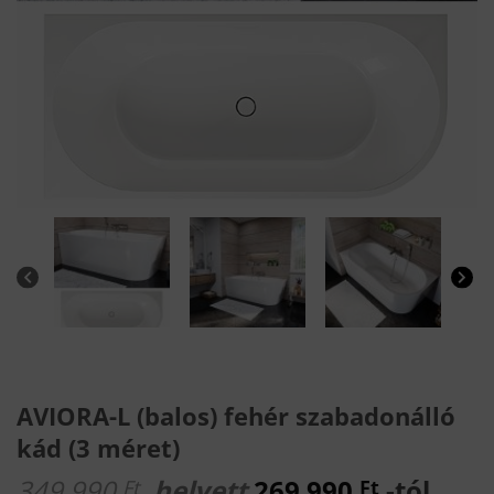
AVIORA-L (balos) fehér szabadonálló
kád (3 méret)
349 990
helyett
269 990
-tól
Ft
Ft