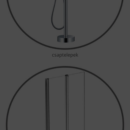
csaptelepek