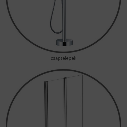
csaptelepek