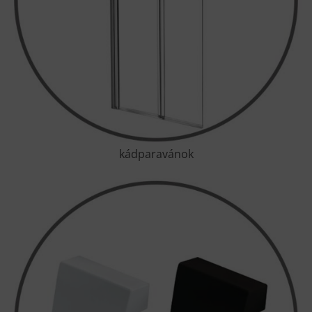
kádparavánok