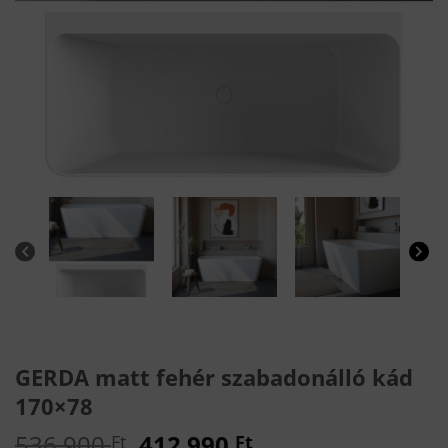
GERDA matt fehér szabadonálló kád
170×78
Original
Current
536 900
412 990
Ft
Ft