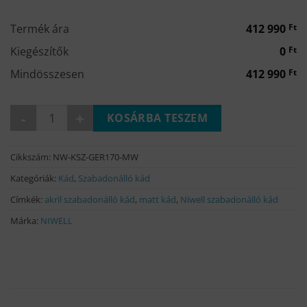
000 Ft.
990 Ft.
Termék ára
412 990
Ft
Kiegészítők
0
Ft
Mindösszesen
412 990
Ft
GERDA matt fehér szabadonálló kád 170x78 mennyiség
KOSÁRBA TESZEM
Cikkszám:
NW-KSZ-GER170-MW
Kategóriák:
Kád
,
Szabadonálló kád
Címkék:
akril szabadonálló kád
,
matt kád
,
Niwell szabadonálló kád
Márka:
NIWELL