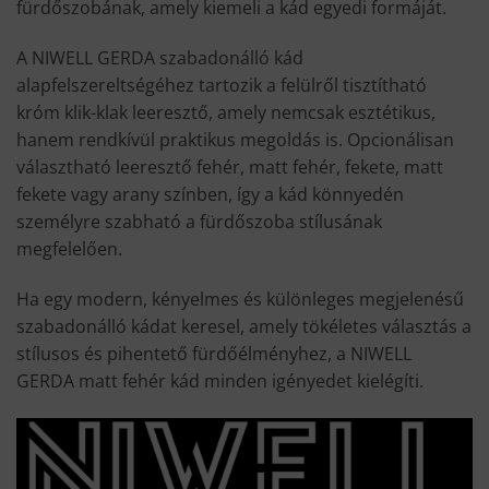
fürdőszobának, amely kiemeli a kád egyedi formáját.
A NIWELL GERDA szabadonálló kád
alapfelszereltségéhez tartozik a felülről tisztítható
króm klik-klak leeresztő, amely nemcsak esztétikus,
hanem rendkívül praktikus megoldás is. Opcionálisan
választható leeresztő fehér, matt fehér, fekete, matt
fekete vagy arany színben, így a kád könnyedén
személyre szabható a fürdőszoba stílusának
megfelelően.
Ha egy modern, kényelmes és különleges megjelenésű
szabadonálló kádat keresel, amely tökéletes választás a
stílusos és pihentető fürdőélményhez, a NIWELL
GERDA matt fehér kád minden igényedet kielégíti.