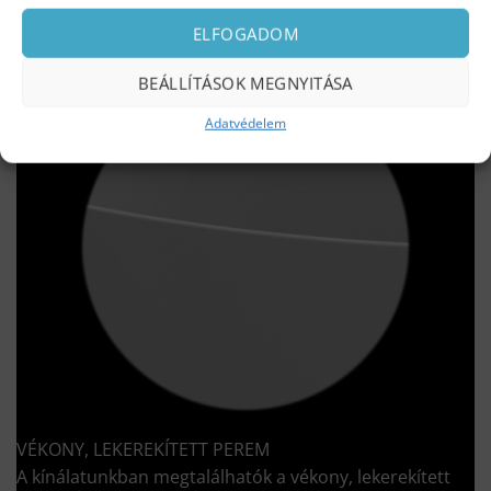
ELFOGADOM
BEÁLLÍTÁSOK MEGNYITÁSA
Adatvédelem
VÉKONY, LEKEREKÍTETT PEREM
A kínálatunkban megtalálhatók a vékony, lekerekített