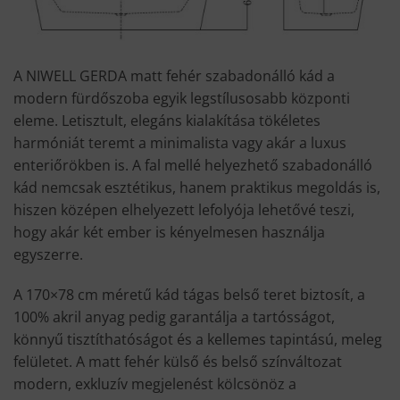
A NIWELL GERDA matt fehér szabadonálló kád a
modern fürdőszoba egyik legstílusosabb központi
eleme. Letisztult, elegáns kialakítása tökéletes
harmóniát teremt a minimalista vagy akár a luxus
enteriőrökben is. A fal mellé helyezhető szabadonálló
kád nemcsak esztétikus, hanem praktikus megoldás is,
hiszen középen elhelyezett lefolyója lehetővé teszi,
hogy akár két ember is kényelmesen használja
egyszerre.
A 170×78 cm méretű kád tágas belső teret biztosít, a
100% akril anyag pedig garantálja a tartósságot,
könnyű tisztíthatóságot és a kellemes tapintású, meleg
felületet. A matt fehér külső és belső színváltozat
modern, exkluzív megjelenést kölcsönöz a