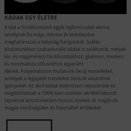
KÁDAK EGY ÉLETRE
A kád a fürdőszobánk egyik legfontosabb eleme,
amelynek formája, mérete és kivitelezése
meghatározza a helyiség hangulatát. Széles
kínálatunkban szabadonálló kádak is találhatók, melyek
kis- és nagyméretű fürdőszobákhoz, glamour, modern
és minimalista stílusokhoz egyaránt
illenek. Folyamatosan mutatunk be új modelleket,
amelyek a legújabb trendeket ötvözik vásárlóink
igényeivel. Az akril kádak különösen népszerűek és
megbízhatóak: a 100%-ban szaniter akrilból készült
lapoknak köszönhetően hosszú éveken át megőrzik
magas minőségüket és használati értéküket.