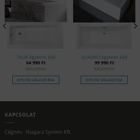
TALIA egyenes kád
QUADRO egyenes kád
64 990
Ft
99 990
Ft
Készleten
Készleten
OPCIÓK VÁLASZTÁSA
OPCIÓK VÁLASZTÁSA
KAPCSOLAT
Cégnév: Niagara System Kft.