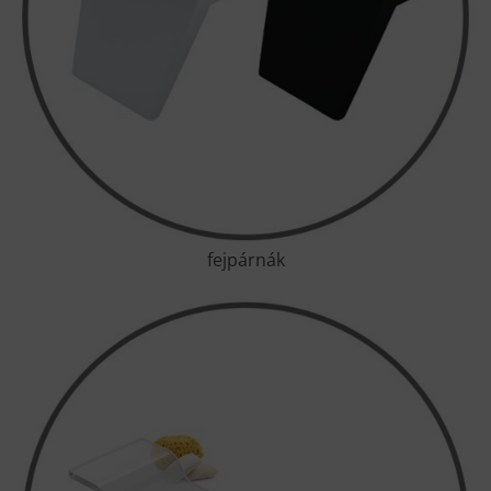
fejpárnák