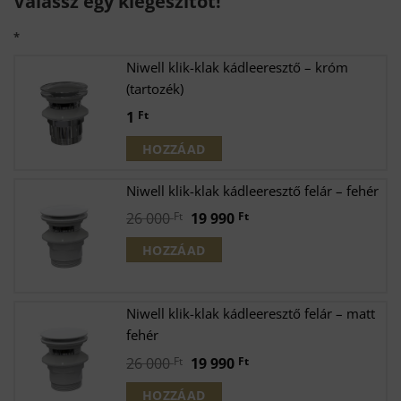
Válassz egy kiegészítőt!
*
Niwell klik-klak kádleeresztő – króm
(tartozék)
1
Ft
HOZZÁAD
Niwell klik-klak kádleeresztő felár – fehér
Original
Current
26 000
Ft
19 990
Ft
price
price
HOZZÁAD
was:
is:
26
19
000 Ft.
990 Ft.
Niwell klik-klak kádleeresztő felár – matt
fehér
Original
Current
26 000
Ft
19 990
Ft
price
price
HOZZÁAD