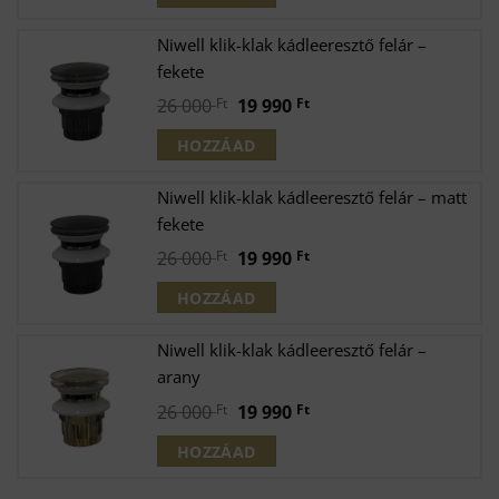
was:
is:
26
19
Niwell klik-klak kádleeresztő felár –
000 Ft.
990 Ft.
fekete
Original
Current
26 000
Ft
19 990
Ft
price
price
HOZZÁAD
was:
is:
26
19
Niwell klik-klak kádleeresztő felár – matt
000 Ft.
990 Ft.
fekete
Original
Current
26 000
Ft
19 990
Ft
price
price
HOZZÁAD
was:
is:
26
19
Niwell klik-klak kádleeresztő felár –
000 Ft.
990 Ft.
arany
Original
Current
26 000
Ft
19 990
Ft
price
price
HOZZÁAD
was:
is:
26
19