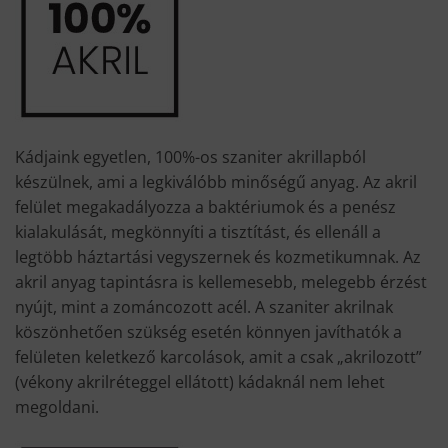
Kádjaink egyetlen, 100%-os szaniter akrillapból
készülnek, ami a legkiválóbb minőségű anyag. Az akril
felület megakadályozza a baktériumok és a penész
kialakulását, megkönnyíti a tisztítást, és ellenáll a
legtöbb háztartási vegyszernek és kozmetikumnak. Az
akril anyag tapintásra is kellemesebb, melegebb érzést
nyújt, mint a zománcozott acél. A szaniter akrilnak
köszönhetően szükség esetén könnyen javíthatók a
felületen keletkező karcolások, amit a csak „akrilozott”
(vékony akrilréteggel ellátott) kádaknál nem lehet
megoldani.