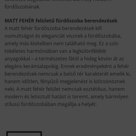
fürdőszobának.
MATT FEHÉR felületű fürdőszoba berendezések
A matt fehér fürdőszoba berendezések kifi
nomultságot és eleganciát visznek a fürdőszobába,
amely más kivitelben nem található meg. Ez a szín
tökéletes harmóniában van a legkülönfélébb
anyagokkal – a természetes fától a hideg kövön át az
elegáns kerámialapokig. Ennek eredményeként a fehér
berendezések nemcsak a belső tér karakterét emelik ki,
hanem időtlen, fényűző megjelenést is kölcsönöznek
neki. A matt fehér felület nemcsak esztétikus, hanem
modern és letisztult hatást is teremt, amely bármilyen
stílusú fürdőszobában megállja a helyét.