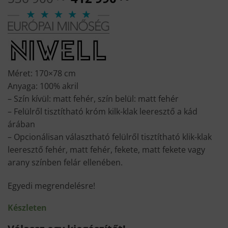
price
price
was:
is:
536
412
900 Ft.
990 Ft.
Méret: 170×78 cm
Anyaga: 100% akril
– Szín kívül: matt fehér, szín belül: matt fehér
– Felülről tisztítható króm kilk-klak leeresztő a kád
árában
– Opcionálisan választható felülről tisztítható klik-klak
leeresztő fehér, matt fehér, fekete, matt fekete vagy
arany színben felár ellenében.
Egyedi megrendelésre!
Készleten