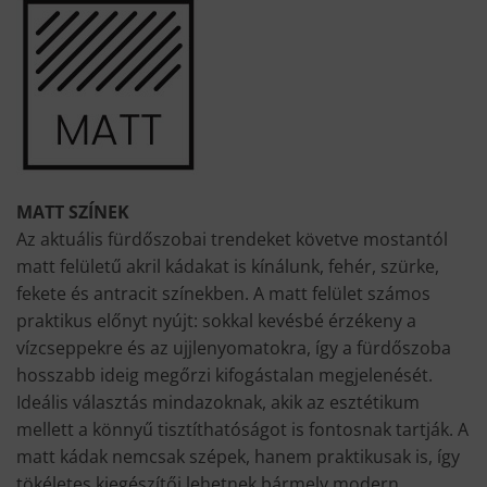
MATT SZÍNEK
Az aktuális fürdőszobai trendeket követve mostantól
matt felületű akril kádakat is kínálunk, fehér, szürke,
fekete és antracit színekben. A matt felület számos
praktikus előnyt nyújt: sokkal kevésbé érzékeny a
vízcseppekre és az ujjlenyomatokra, így a fürdőszoba
hosszabb ideig megőrzi kifogástalan megjelenését.
Ideális választás mindazoknak, akik az esztétikum
mellett a könnyű tisztíthatóságot is fontosnak tartják. A
matt kádak nemcsak szépek, hanem praktikusak is, így
tökéletes kiegészítői lehetnek bármely modern