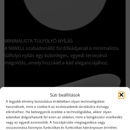
MINIMALISTA TÚLFOLYÓ NYÍLÁS
A NIWELL szabadonálló fürdőkádjainál a minimalista
túlfolyó nyílás egy különleges, egyedi tervezésű
megoldás, amely hozzáad a kád eleganciájához.
Süti beállítások
A legjobb élmény biztosítása érdekében olyan technológiákat
használunk, mint a cookie-k az eszközadatok tárolására és/vagy
eléréséhez. Ha beleegyezik ezekbe a technológiákba, akkor olyan
adatokat dolgozhatunk fel ezen az oldalon, mint a böngészési viselkedés
vagy az egyedi azonosítók. A hozzájárulás megtagadása vagy
visszavonása bizonyos funkciókat és funkciókat hátrányosan érinthet.