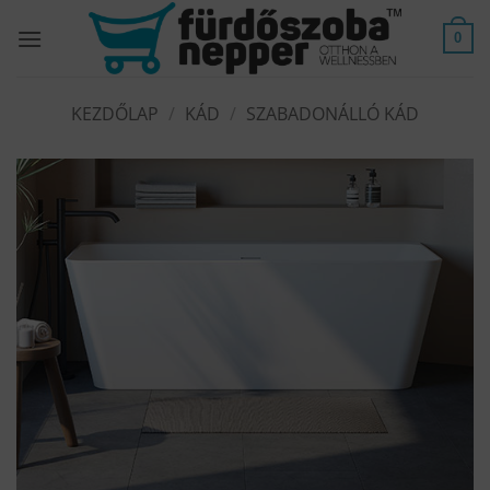
Skip
to
0
content
KEZDŐLAP
/
KÁD
/
SZABADONÁLLÓ KÁD