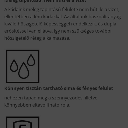
Meleg tapintású, nem hűti el a vizet
A kádaink meleg tapintású felülete nem hűti le a vizet,
ellentétben a fém kádakkal. Az általunk használt anyag
kiváló hőszigetelő képességgel rendelkezik, és dupla
erősítéssel van ellátva, így nem szükséges további
hőszigetelő réteg alkalmazása.
Könnyen tisztán tartható sima és fényes felület
nehezen tapad meg a szennyeződés, illetve
könnyebben eltávolítható róla.