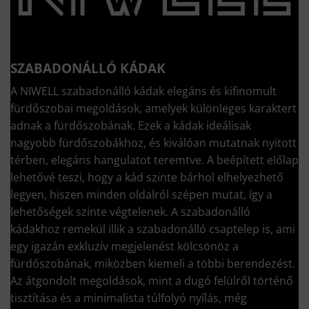
SZABADONÁLLÓ KÁDAK
A NIWELL szabadonálló kádak elegáns és kifinomult
fürdőszobai megoldások, amelyek különleges karaktert
adnak a fürdőszobának. Ezek a kádak ideálisak
nagyobb fürdőszobákhoz, és kiválóan mutatnak nyitott
térben, elegáns hangulatot teremtve. A beépített előlap
lehetővé teszi, hogy a kád szinte bárhol elhelyezhető
legyen, hiszen minden oldalról szépen mutat, így a
lehetőségek szinte végtelenek. A szabadonálló
kádakhoz remekül illik a szabadonálló csaptelep is, ami
egy igazán exkluzív megjelenést kölcsönöz a
fürdőszobának, miközben kiemeli a többi berendezést.
Az átgondolt megoldások, mint a dugó felülről történő
tisztítása és a minimalista túlfolyó nyílás, még