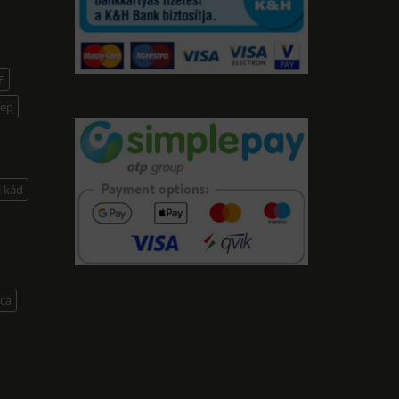
F
lep
l kád
lca