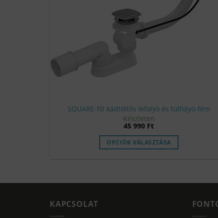
SQUARE-fill kádtöltős lefolyó és túlfolyó-fém
Készleten
45 990
Ft
OPCIÓK VÁLASZTÁSA
KAPCSOLAT
FONT