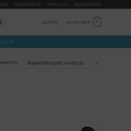
ÁSZF
REGISZTRÁCIÓ
KAPCSOLAT
BEJELENTKEZÉS
BELÉPÉS
KOSÁR /
0
FT
0
DÁSTÁR
jelenítve