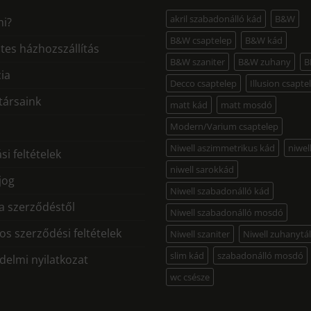
akril szabadonálló kád
B&W
mi?
B&W csaptelep
B&W kád
tes házhozszállítás
B&W szaniter
B&W zuhany
B
ia
Decco csaptelep
Illusion csapte
ársaink
matt kád
matt mosdó
Modern/Varium csaptelep
Niwell aszimmetrikus kád
niwel
si feltételek
niwell sarokkád
 jog
Niwell szabadonálló kád
 a szerződéstől
Niwell szabadonálló mosdó
os szerződési feltételek
Niwell szaniter
Niwell zuhanytá
slim kád
szabadonálló mosdó
delmi nyilatkozat
wc csésze