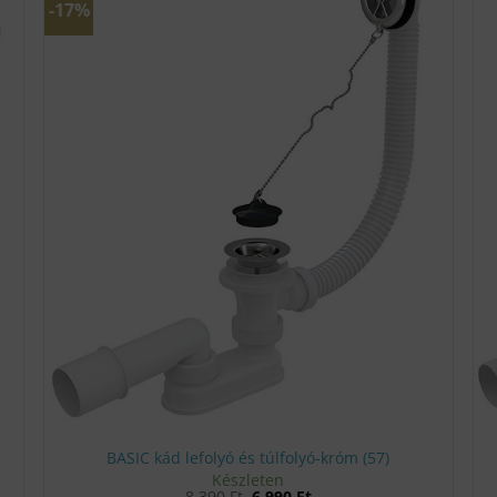
-17%
BASIC kád lefolyó és túlfolyó-króm (57)
Készleten
Original
Current
8 390
Ft
6 990
Ft