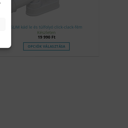
y
SLIM kád le és túlfolyó click-clack-fém
Készleten
19 990
Ft
OPCIÓK VÁLASZTÁSA