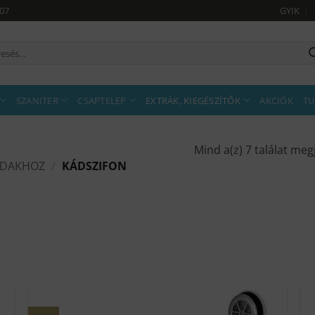
907
GYIK
sés
tkezőre:
SZANITER
CSAPTELEP
EXTRÁK, KIEGÉSZÍTŐK
AKCIÓK
TU
Mind a(z) 7 találat meg
KÁDAKHOZ
/
KÁDSZIFON