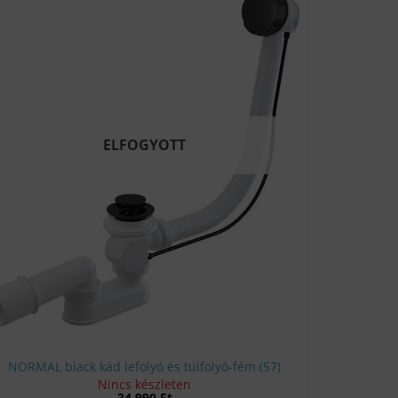
ELFOGYOTT
NORMAL black kád lefolyó és túlfolyó-fém (57)
Nincs készleten
34 990
Ft