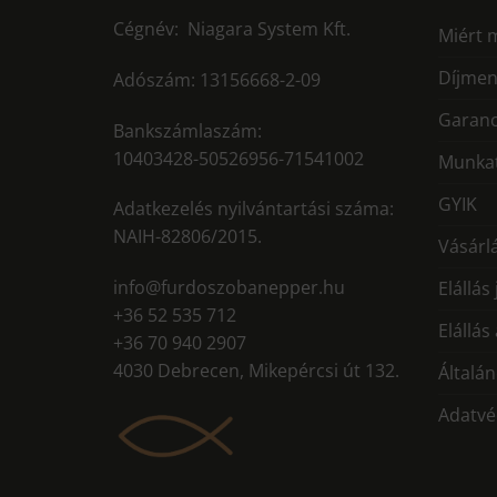
Cégnév: Niagara System Kft.
Miért 
Díjmen
Adószám: 13156668-2-09
Garanc
Bankszámlaszám:
10403428-50526956-71541002
Munkat
GYIK
Adatkezelés nyilvántartási száma:
NAIH-82806/2015.
Vásárlá
info@furdoszobanepper.hu
Elállás
+36 52 535 712
Elállás
+36 70 940 2907
4030 Debrecen, Mikepércsi út 132.
Általán
Adatvé