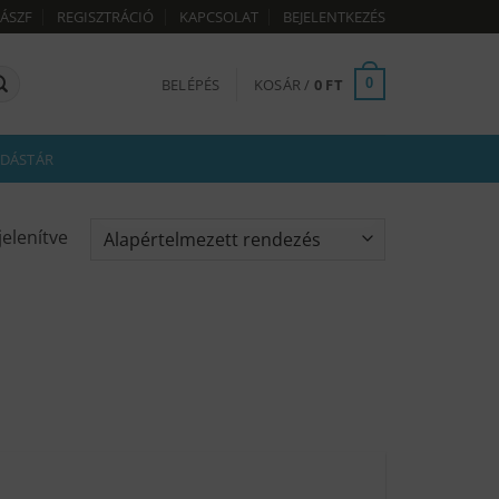
ÁSZF
REGISZTRÁCIÓ
KAPCSOLAT
BEJELENTKEZÉS
BELÉPÉS
KOSÁR /
0
FT
0
DÁSTÁR
jelenítve