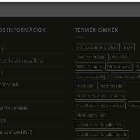
OS INFORMÁCIÓK
TERMÉK CÍMKÉK
akril szabadonálló kád
B&W
mi?
B&W csaptelep
B&W kád
tes házhozszállítás
B&W szaniter
B&W zuhany
B
ia
Decco csaptelep
Illusion csapte
ársaink
matt kád
matt mosdó
Modern/Varium csaptelep
Niwell aszimmetrikus kád
niwel
si feltételek
niwell sarokkád
 jog
Niwell szabadonálló kád
 a szerződéstől
Niwell szabadonálló mosdó