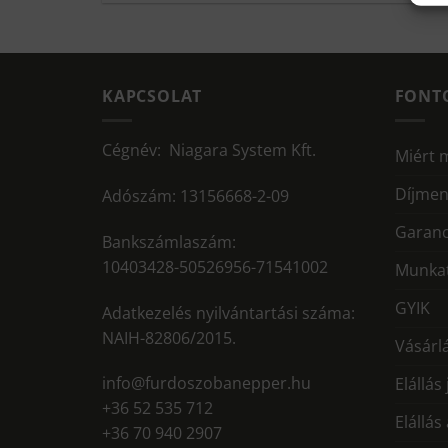
KAPCSOLAT
FONT
Cégnév: Niagara System Kft.
Miért 
Díjmen
Adószám: 13156668-2-09
Garanc
Bankszámlaszám:
10403428-50526956-71541002
Munkat
GYIK
Adatkezelés nyilvántartási száma:
NAIH-82806/2015.
Vásárlá
info@furdoszobanepper.hu
Elállás
+36 52 535 712
Elállás
+36 70 940 2907