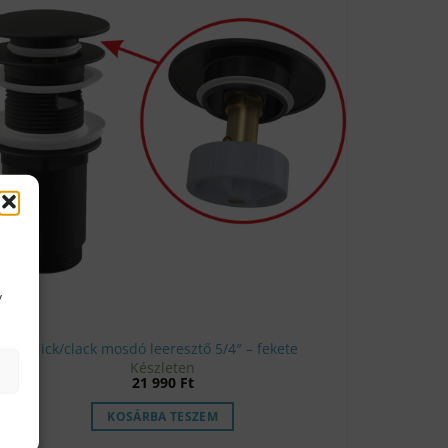
y
Click/clack mosdó leeresztő 5/4″ – fekete
Készleten
21 990
Ft
KOSÁRBA TESZEM