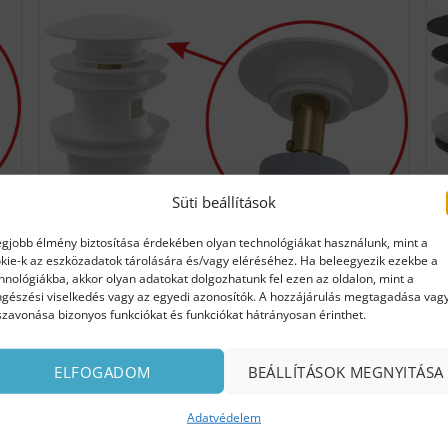
Süti beállítások
egjobb élmény biztosítása érdekében olyan technológiákat használunk, mint a
kie-k az eszközadatok tárolására és/vagy eléréséhez. Ha beleegyezik ezekbe a
hnológiákba, akkor olyan adatokat dolgozhatunk fel ezen az oldalon, mint a
gészési viselkedés vagy az egyedi azonosítók. A hozzájárulás megtagadása vag
szavonása bizonyos funkciókat és funkciókat hátrányosan érinthet.
Click/clack mosdó leeresztő 5/4″ – fehér
Készleten
ELFOGADOM
BEÁLLÍTÁSOK MEGNYITÁSA
15 990
Ft
Adatvédelem
KOSÁRBA TESZEM