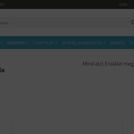
907
GYIK
sés
tkezőre:
SZANITER
CSAPTELEP
EXTRÁK, KIEGÉSZÍTŐK
AKCIÓK
TU
Mind a(z) 3 találat meg
ŐK