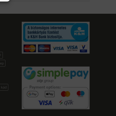
F
lep
l kád