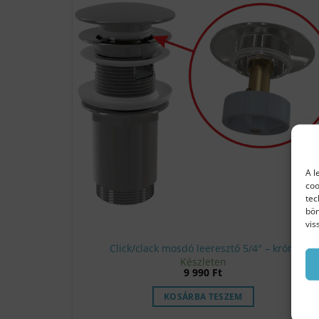
A l
coo
tec
bön
vis
Click/clack mosdó leeresztő 5/4″ – króm
Készleten
9 990
Ft
KOSÁRBA TESZEM