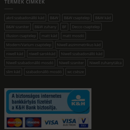
TERMÉK CÍMKÉK
akril szabadonálló kád
B&W
B&W csaptelep
B&W kád
B&W szaniter
B&W zuhany
BF
Decco csaptelep
Illusion csaptelep
matt kád
matt mosdó
Modern/Varium csaptelep
Niwell aszimmetrikus kád
niwell kád
niwell sarokkád
Niwell szabadonálló kád
Niwell szabadonálló mosdó
Niwell szaniter
Niwell zuhanytálca
slim kád
szabadonálló mosdó
wc csésze