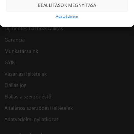
BEÁLLÍTÁSOK MEGNYITÁSA
Adatvédelem
Miért mi?
Díjmentes házhozszállítás
Garancia
Munkatársaink
GYIK
Vásárlási feltételek
Elállás jog
Elállás a szerződéstől
Általános szerződési feltételek
Adatvédelmi nyilatkozat