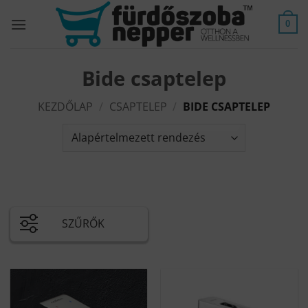
Skip
to
0
content
Bide csaptelep
KEZDŐLAP
/
CSAPTELEP
/
BIDE CSAPTELEP
SZŰRŐK