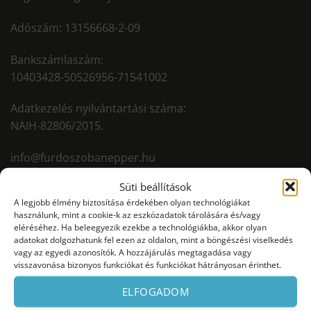
Adószám: 13156668-2-09
Bankszámlaszám:
10403428-50526956-71541002
Adatkezelés nyilvántartási száma:
NAIH-82806/2015.
info@furdoszobanepper.hu
+36 52 535 712
Süti beállítások
+36 70 940 2907
A legjobb élmény biztosítása érdekében olyan technológiákat
4030 Debrecen, Mikepércsi út 132.
használunk, mint a cookie-k az eszközadatok tárolására és/vagy
eléréséhez. Ha beleegyezik ezekbe a technológiákba, akkor olyan
adatokat dolgozhatunk fel ezen az oldalon, mint a böngészési viselkedés
vagy az egyedi azonosítók. A hozzájárulás megtagadása vagy
visszavonása bizonyos funkciókat és funkciókat hátrányosan érinthet.
ELFOGADOM
FONTOS INFORMÁCIÓK