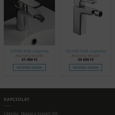
CLEVER bidé csaptelep
SQUARE bidé csaptelep
Alacsony készlet
Alacsony készlet
31 400
Ft
29 500
Ft
KOSÁRBA TESZEM
KOSÁRBA TESZEM
KAPCSOLAT
Cégnév: Niagara System Kft.