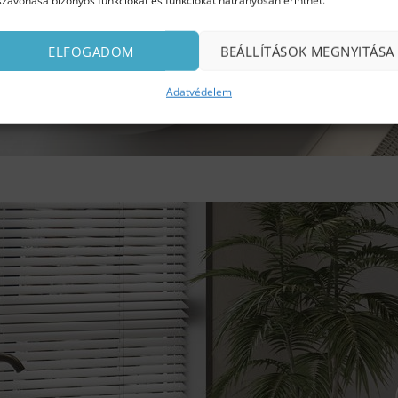
szavonása bizonyos funkciókat és funkciókat hátrányosan érinthet.
ELFOGADOM
BEÁLLÍTÁSOK MEGNYITÁSA
Adatvédelem