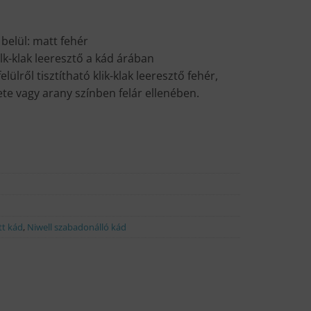
n belül: matt fehér
ilk-klak leeresztő a kád árában
lülről tisztítható klik-klak leeresztő fehér,
ete vagy arany színben felár ellenében.
t kád
,
Niwell szabadonálló kád