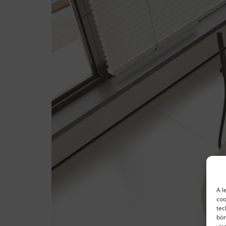
A l
coo
tec
bön