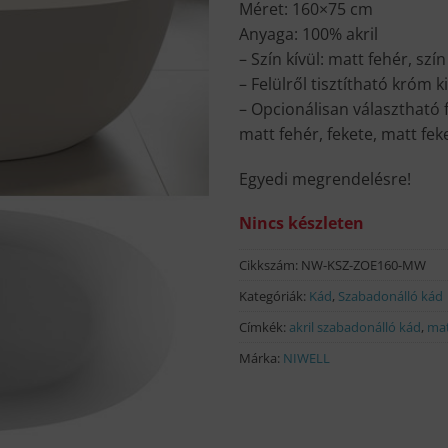
Méret: 160×75 cm
Anyaga: 100% akril
– Szín kívül: matt fehér, szí
– Felülről tisztítható króm k
– Opcionálisan választható fe
matt fehér, fekete, matt fek
Egyedi megrendelésre!
Nincs készleten
Cikkszám:
NW-KSZ-ZOE160-MW
Kategóriák:
Kád
,
Szabadonálló kád
Címkék:
akril szabadonálló kád
,
mat
Márka:
NIWELL