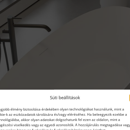
Süti beállítások
egjobb élmény biztosítása érdekében olyan technológiákat használunk, mint a
kie-k az eszközadatok tárolására és/vagy eléréséhez. Ha beleegyezik ezekbe a
hnológiákba, akkor olyan adatokat dolgozhatunk fel ezen az oldalon, mint a
gészési viselkedés vagy az egyedi azonosítók. A hozzájárulás megtagadása vag