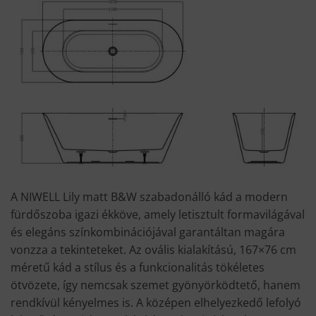
A NIWELL Lily matt B&W szabadonálló kád a modern
fürdőszoba igazi ékköve, amely letisztult formavilágával
és elegáns színkombinációjával garantáltan magára
vonzza a tekinteteket. Az ovális kialakítású, 167×76 cm
méretű kád a stílus és a funkcionalitás tökéletes
ötvözete, így nemcsak szemet gyönyörködtető, hanem
rendkívül kényelmes is. A középen elhelyezkedő lefolyó