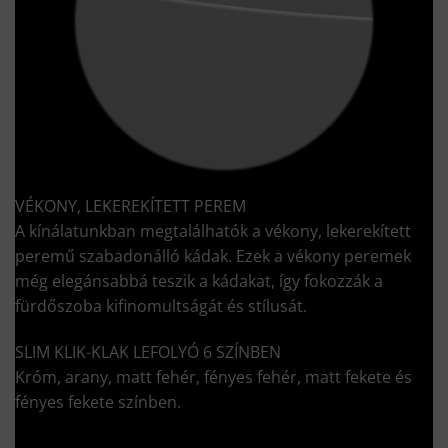
VÉKONY, LEKEREKÍTETT PEREM
A kínálatunkban megtalálhatók a vékony, lekerekített
peremű szabadonálló kádak. Ezek a vékony peremek
még elegánsabbá teszik a kádakat, így fokozzák a
fürdőszoba kifinomultságát és stílusát.
SLIM KLIK-KLAK LEFOLYÓ 6 SZÍNBEN
Króm, arany, matt fehér, fényes fehér, matt fekete és
fényes fekete színben.