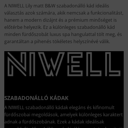
A NIWELL Lily matt B&W szabadonálló kád ideális
választás azok számára, akik nemcsak a funkcionalitást,
hanem a modern dizájnt és a prémium minőséget is
előtérbe helyezik. Ez a különleges szabadonálló kád
minden fürdőszobát luxus spa hangulattal tölt meg, és
garantáltan a pihenés tökéletes helyszínévé válik.
SZABADONÁLLÓ KÁDAK
A NIWELL szabadonálló kádak elegáns és kifinomult
fürdőszobai megoldások, amelyek különleges karaktert
adnak a fürdőszobának. Ezek a kádak ideálisak