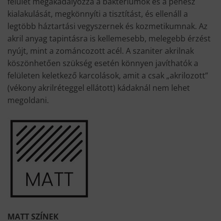
felület megakadályozza a baktériumok és a penész
kialakulását, megkönnyíti a tisztítást, és ellenáll a
legtöbb háztartási vegyszernek és kozmetikumnak. Az
akril anyag tapintásra is kellemesebb, melegebb érzést
nyújt, mint a zománcozott acél. A szaniter akrilnak
köszönhetően szükség esetén könnyen javíthatók a
felületen keletkező karcolások, amit a csak „akrilozott”
(vékony akrilréteggel ellátott) kádaknál nem lehet
megoldani.
MATT SZÍNEK