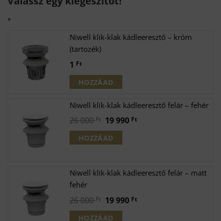
Válassz egy kiegészítőt!
*
Niwell klik-klak kádleeresztő – króm
(tartozék)
1
Ft
HOZZÁAD
Niwell klik-klak kádleeresztő felár – fehér
Original
Current
26 000
Ft
19 990
Ft
price
price
HOZZÁAD
was:
is:
26
19
000 Ft.
990 Ft.
Niwell klik-klak kádleeresztő felár – matt
fehér
Original
Current
26 000
Ft
19 990
Ft
price
price
HOZZÁAD