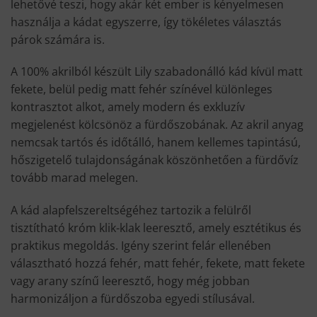
lehetővé teszi, hogy akár két ember is kényelmesen
használja a kádat egyszerre, így tökéletes választás
párok számára is.
A 100% akrilból készült Lily szabadonálló kád kívül matt
fekete, belül pedig matt fehér színével különleges
kontrasztot alkot, amely modern és exkluzív
megjelenést kölcsönöz a fürdőszobának. Az akril anyag
nemcsak tartós és időtálló, hanem kellemes tapintású,
hőszigetelő tulajdonságának köszönhetően a fürdővíz
tovább marad melegen.
A kád alapfelszereltségéhez tartozik a felülről
tisztítható króm klik-klak leeresztő, amely esztétikus és
praktikus megoldás. Igény szerint felár ellenében
választható hozzá fehér, matt fehér, fekete, matt fekete
vagy arany színű leeresztő, hogy még jobban
harmonizáljon a fürdőszoba egyedi stílusával.