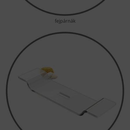
fejpárnák