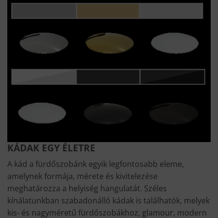
KÁDAK EGY ÉLETRE
A kád a fürdőszobánk egyik legfontosabb eleme,
amelynek formája, mérete és kivitelezése
meghatározza a helyiség hangulatát. Széles
kínálatunkban szabadonálló kádak is találhatók, melyek
kis- és nagyméretű fürdőszobákhoz, glamour, modern