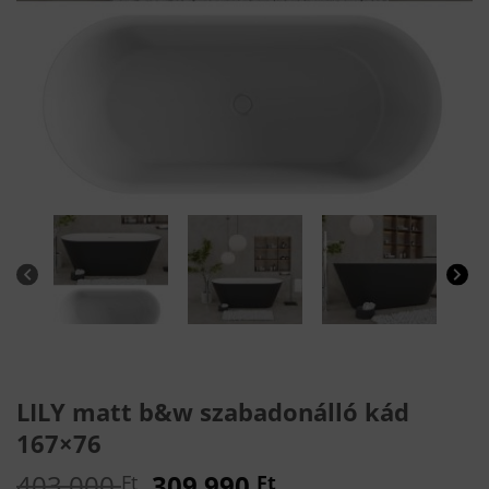
LILY matt b&w szabadonálló kád
167×76
Original
Current
403 000
309 990
Ft
Ft