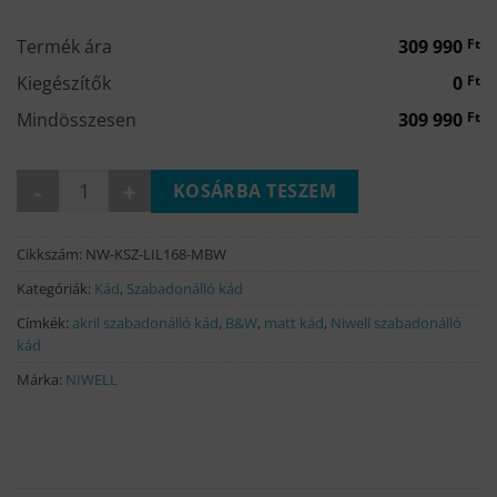
000 Ft.
990 Ft.
Termék ára
309 990
Ft
Kiegészítők
0
Ft
Mindösszesen
309 990
Ft
LILY matt b&w szabadonálló kád 167x76 mennyiség
KOSÁRBA TESZEM
Cikkszám:
NW-KSZ-LIL168-MBW
Kategóriák:
Kád
,
Szabadonálló kád
Címkék:
akril szabadonálló kád
,
B&W
,
matt kád
,
Niwell szabadonálló
kád
Márka:
NIWELL