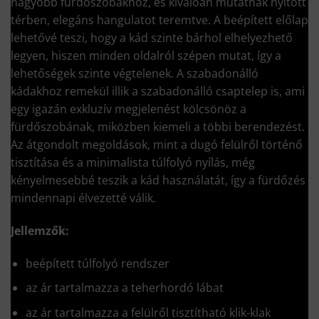
nagyobb fürdőszobákhoz, és kiválóan mutatnak nyitott
térben, elegáns hangulatot teremtve. A beépített előlap
lehetővé teszi, hogy a kád szinte bárhol elhelyezhető
legyen, hiszen minden oldalról szépen mutat, így a
lehetőségek szinte végtelenek. A szabadonálló
kádakhoz remekül illik a szabadonálló csaptelep is, ami
egy igazán exkluzív megjelenést kölcsönöz a
fürdőszobának, miközben kiemeli a többi berendezést.
Az átgondolt megoldások, mint a dugó felülről történő
tisztítása és a minimalista túlfolyó nyílás, még
kényelmesebbé teszik a kád használatát, így a fürdőzés
mindennapi élvezetté válik.
Jellemzők:
beépített túlfolyó rendszer
az ár tartalmazza a teherhordó lábat
az ár tartalmazza a felülről tisztítható klik-klak