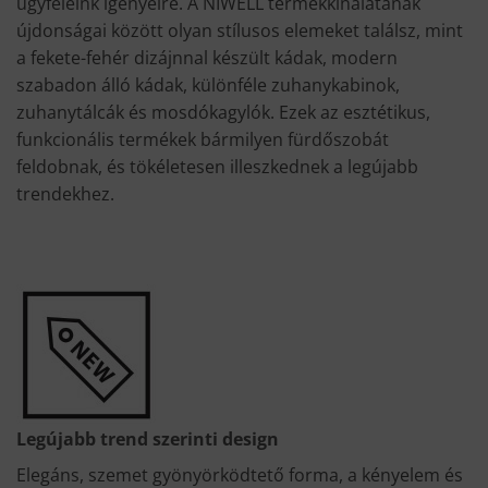
ügyfeleink igényeire. A NIWELL termékkínálatának
újdonságai között olyan stílusos elemeket találsz, mint
a fekete-fehér dizájnnal készült kádak, modern
szabadon álló kádak, különféle zuhanykabinok,
zuhanytálcák és mosdókagylók. Ezek az esztétikus,
funkcionális termékek bármilyen fürdőszobát
feldobnak, és tökéletesen illeszkednek a legújabb
trendekhez.
Legújabb trend szerinti design
Elegáns, szemet gyönyörködtető forma, a kényelem és