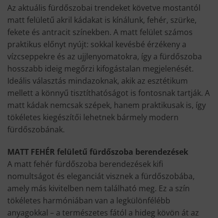
Az aktuális fürdőszobai trendeket követve mostantól
matt felületű akril kádakat is kínálunk, fehér, szürke,
fekete és antracit színekben. A matt felület számos
praktikus előnyt nyújt: sokkal kevésbé érzékeny a
vízcseppekre és az ujjlenyomatokra, így a fürdőszoba
hosszabb ideig megőrzi kifogástalan megjelenését.
Ideális választás mindazoknak, akik az esztétikum
mellett a könnyű tisztíthatóságot is fontosnak tartják. A
matt kádak nemcsak szépek, hanem praktikusak is, így
tökéletes kiegészítői lehetnek bármely modern
fürdőszobának.
MATT FEHÉR felületű fürdőszoba berendezések
A matt fehér fürdőszoba berendezések kifi
nomultságot és eleganciát visznek a fürdőszobába,
amely más kivitelben nem található meg. Ez a szín
tökéletes harmóniában van a legkülönfélébb
anyagokkal – a természetes fától a hideg kövön át az