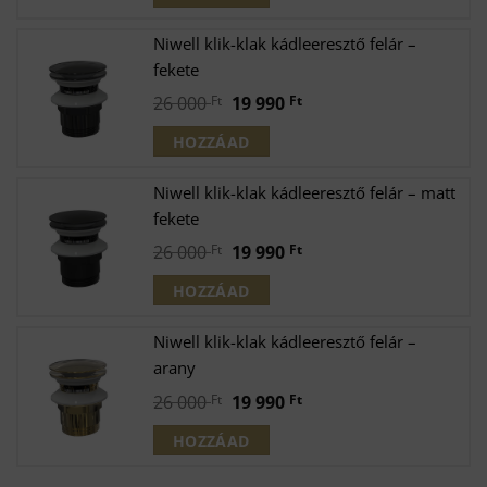
was:
is:
26
19
Niwell klik-klak kádleeresztő felár –
000 Ft.
990 Ft.
fekete
Original
Current
26 000
Ft
19 990
Ft
price
price
HOZZÁAD
was:
is:
26
19
Niwell klik-klak kádleeresztő felár – matt
000 Ft.
990 Ft.
fekete
Original
Current
26 000
Ft
19 990
Ft
price
price
HOZZÁAD
was:
is:
26
19
Niwell klik-klak kádleeresztő felár –
000 Ft.
990 Ft.
arany
Original
Current
26 000
Ft
19 990
Ft
price
price
HOZZÁAD
was:
is:
26
19