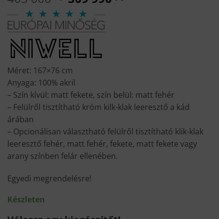
price
price
was:
is:
403
309
000 Ft.
990 Ft.
Méret: 167×76 cm
Anyaga: 100% akril
– Szín kívül: matt fekete, szín belül: matt fehér
– Felülről tisztítható króm kilk-klak leeresztő a kád
árában
– Opcionálisan választható felülről tisztítható klik-klak
leeresztő fehér, matt fehér, fekete, matt fekete vagy
arany színben felár ellenében.
Egyedi megrendelésre!
Készleten