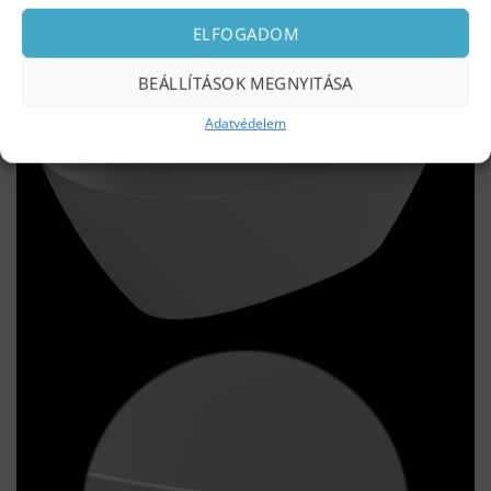
megoldás, amely hozzáad a kád eleganciájához.
ELFOGADOM
BEÁLLÍTÁSOK MEGNYITÁSA
Adatvédelem