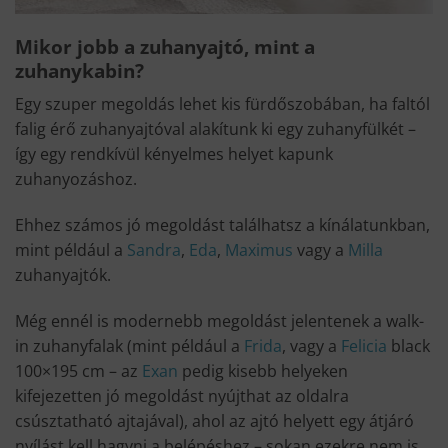
Mikor jobb a zuhanyajtó, mint a
zuhanykabin?
Egy szuper megoldás lehet kis fürdőszobában, ha faltól
falig érő zuhanyajtóval alakítunk ki egy zuhanyfülkét –
így egy rendkívül kényelmes helyet kapunk
zuhanyozáshoz.
Ehhez számos jó megoldást találhatsz a kínálatunkban,
mint például a
Sandra
,
Eda
,
Maximus
vagy a
Milla
zuhanyajtók.
Még ennél is modernebb megoldást jelentenek a walk-
in zuhanyfalak (mint például a
Frida
, vagy a
Felicia
black
100×195 cm – az
Exan
pedig kisebb helyeken
kifejezetten jó megoldást nyújthat az oldalra
csúsztatható ajtajával), ahol az ajtó helyett egy átjáró
nyílást kell hagyni a belépéshez – sokan ezekre nem is