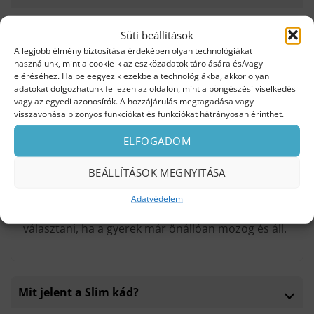
Egy 150×70 vagy 160×70 cm-es egyenes kád a
Süti beállítások
legtöbb panelfürdőbe belefér. A Niwell Wave
A legjobb élmény biztosítása érdekében olyan technológiákat
ebben a méretben kapható, és könnyen
használunk, mint a cookie-k az eszközadatok tárolására és/vagy
eléréséhez. Ha beleegyezik ezekbe a technológiákba, akkor olyan
beépíthető.
adatokat dolgozhatunk fel ezen az oldalon, mint a böngészési viselkedés
vagy az egyedi azonosítók. A hozzájárulás megtagadása vagy
visszavonása bizonyos funkciókat és funkciókat hátrányosan érinthet.
ELFOGADOM
Kád vagy zuhanykabin jobb kisgyerekkel?
BEÁLLÍTÁSOK MEGNYITÁSA
0–5 éves korig a kád praktikusabb: ülve lehet
fürdetni, van hely játékra, és a vízszint
Adatvédelem
ellenőrizhető. Zuhanykabint akkor érdemes
választani, ha a gyerek már önállóan mozog és áll.
Mit jelent a Slim kád?