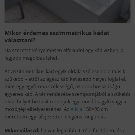
Mikor érdemes aszimmetrikus kádat
választani?
Ha szeretsz kényelmesen elfeküdni egy kád vízben, a
legjobb megoldás lehet.
Az aszimmetrikus kád egyik oldala szélesebb, a másik
szűkebb – ettől az egész kád kevesebb helyet foglal el,
mint egy egyforma szélességű, azonos hosszúságú
egyenes kád. A tér rendezése szempontjából a szűkebb
oldal helyet biztosít mondjuk egy mosdókagyló vagy a
mosógép elhelyezéséhez. Az
Alicia
150×95 cm
méretben egy kifejezetten elegáns megoldás
Mikor válaszd:
ha van legalább 4 m² a fürdőben, és a