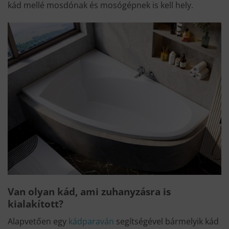
kád mellé mosdónak és mosógépnek is kell hely.
Van olyan kád, ami zuhanyzásra is
kialakított?
Alapvetően egy
kádparaván
segítségével bármelyik kád