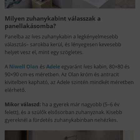
Milyen zuhanykabint válasszak a
panellakásomba?
Panelba az íves zuhanykabin a legkényelmesebb
választás– sarokba kerül, és lényegesen kevesebb
helyet vesz el, mint egy szögletes.
A
Niwell Olan
és
Adele
egyaránt íves kabin, 80×80 és
90×90 cm-es méretben. Az Olan króm és antracit
kivitelben kapható, az Adele szintén mindkét méretben
elérhető.
Mikor válaszd:
ha a gyerek már nagyobb (5–6 év
felett), és a szülők elsősorban zuhanyznak. Kisebb
gyereknél a fürdetés zuhanykabinban nehézkes.