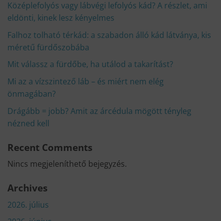
Középlefolyós vagy lábvégi lefolyós kád? A részlet, ami
eldönti, kinek lesz kényelmes
Falhoz tolható térkád: a szabadon álló kád látványa, kis
méretű fürdőszobába
Mit válassz a fürdőbe, ha utálod a takarítást?
Mi az a vízszintező láb – és miért nem elég
önmagában?
Drágább = jobb? Amit az árcédula mögött tényleg
nézned kell
Recent Comments
Nincs megjeleníthető bejegyzés.
Archives
2026. július