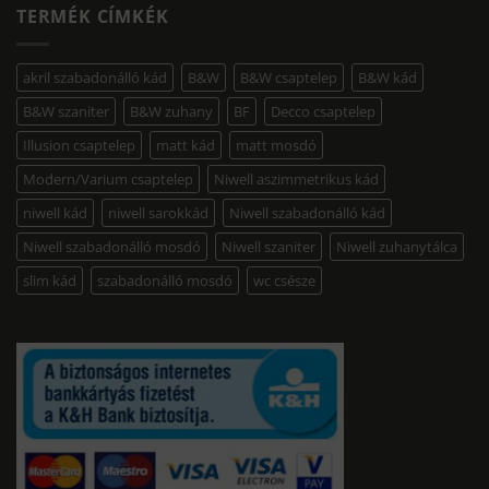
TERMÉK CÍMKÉK
akril szabadonálló kád
B&W
B&W csaptelep
B&W kád
B&W szaniter
B&W zuhany
BF
Decco csaptelep
Illusion csaptelep
matt kád
matt mosdó
Modern/Varium csaptelep
Niwell aszimmetrikus kád
niwell kád
niwell sarokkád
Niwell szabadonálló kád
Niwell szabadonálló mosdó
Niwell szaniter
Niwell zuhanytálca
slim kád
szabadonálló mosdó
wc csésze