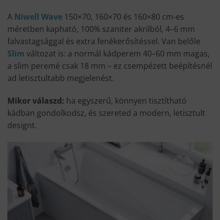
A
Niwell Wave
150×70, 160×70 és 160×80 cm-es
méretben kapható, 100% szaniter akrilból, 4–6 mm
falvastagsággal és extra fenékerősítéssel. Van belőle
Slim
változat is: a normál kádperem 40–60 mm magas,
a slim peremé csak 18 mm – ez csempézett beépítésnél
ad letisztultabb megjelenést.
Mikor válaszd:
ha egyszerű, könnyen tisztítható
kádban gondolkodsz, és szereted a modern, letisztult
designt.