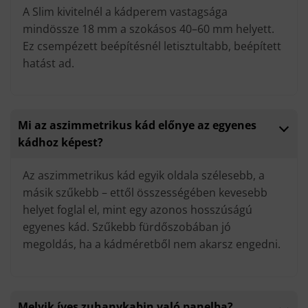
A Slim kivitelnél a kádperem vastagsága
mindössze 18 mm a szokásos 40–60 mm helyett.
Ez csempézett beépítésnél letisztultabb, beépített
hatást ad.
Mi az aszimmetrikus kád előnye az egyenes
kádhoz képest?
Az aszimmetrikus kád egyik oldala szélesebb, a
másik szűkebb – ettől összességében kevesebb
helyet foglal el, mint egy azonos hosszúságú
egyenes kád. Szűkebb fürdőszobában jó
megoldás, ha a kádméretből nem akarsz engedni.
Melyik íves zuhanykabin való panelba?