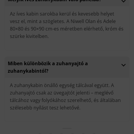
Az íves kabin sarokba kerül és kevesebb helyet
vesz el, mint a szögletes. A Niwell Olan és Adele
80×80 és 90×90 cm-es méretben elérhető, króm és
szürke kivitelben.
Miben különbözik a zuhanyajtó a
zuhanykabintól?
A zuhanykabin önálló egység tálcával együtt. A
zuhanyajtó csak az üvegajtót jelenti – meglévő
tálcához vagy folyókához szerelhető, és általában
szélesebb nyílást tesz lehetővé.