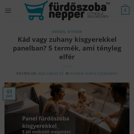
Skip
to
0
content
DESIGN
,
OTTHON
Kád vagy zuhany kisgyerekkel
panelban? 5 termék, ami tényleg
elfér
POSTED ON
2026 JÚNIUS 03.
BY
PIVNYIK KUPÁS ALEXANDRA
03
jún