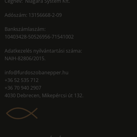
Cégnév: Niagara System Kft.
Adószám: 13156668-2-09
Bankszámlaszám:
10403428-50526956-71541002
Adatkezelés nyilvántartási száma:
NAIH-82806/2015.
info@furdoszobanepper.hu
+36 52 535 712
+36 70 940 2907
4030 Debrecen, Mikepércsi út 132.