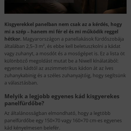
Kisgyerekkel panelban nem csak az a kérdés, hogy
mi a szép – hanem mi fér el és mi működik reggel
hétkor.
Magyarországon a panellakások fürdőszobája
általában 2,5–3 m², és ebbe kell beletuszkolni a kádat
vagy zuhanyt, a mosdót és a mosógépet is. Ez a lista öt
különböző megoldást mutat be a Niwell kínálatából:
egyenes kádtól az aszimmetrikus kádon át az íves
zuhanykabinig és a széles zuhanyajtóig, hogy segítsünk
a választásban.
Melyik a legjobb egyenes kád kisgyerekes
panelfürdőbe?
Az általánosságban elmondható, hogy a legtöbb
panelfürdőbe egy 150×70 vagy 160×70 cm-es egyenes
kád kényelmesen belefér.