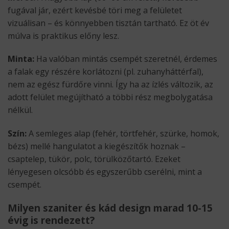
fugával jár, ezért kevésbé töri meg a felületet
vizuálisan – és könnyebben tisztán tartható. Ez öt év
múlva is praktikus előny lesz.
Minta:
Ha valóban mintás csempét szeretnél, érdemes
a falak egy részére korlátozni (pl. zuhanyháttérfal),
nem az egész fürdőre vinni. Így ha az ízlés változik, az
adott felület megújítható a többi rész megbolygatása
nélkül.
Szín:
A semleges alap (fehér, törtfehér, szürke, homok,
bézs) mellé hangulatot a kiegészítők hoznak –
csaptelep, tükör, polc, törülközőtartó. Ezeket
lényegesen olcsóbb és egyszerűbb cserélni, mint a
csempét.
Milyen szaniter és kád design marad 10-15
évig is rendezett?