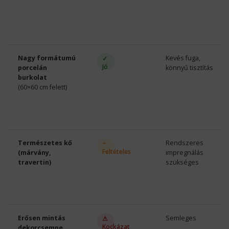
Nagy formátumú
Kevés fuga,
✓
Jó
porcelán
könnyű tisztítás
burkolat
(60×60 cm felett)
Természetes kő
Rendszeres
~
Feltételes
(márvány,
impregnálás
travertin)
szükséges
Erősen mintás
Semleges
⚠
Kockázat
dekorcsempe