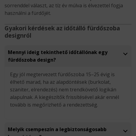
sorrenddel választ, az tíz év múlva is élvezettel fogja
használni a fürdőjét.
Gyakori kérdések az időtálló fürdőszoba
designról
Mennyi ideig tekinthető időtállónak egy
fürdőszoba design?
Egy jól megtervezett fürdőszoba 15–25 évig is
élhető marad, ha az alapdöntések (burkolat,
szaniter, elrendezés) nem trendkövető logikán
alapulnak. A kiegészítők frissítésével akár ennél
tovább is megőrizhető a rendezettség.
Melyik csempeszín a legbiztonságosabb