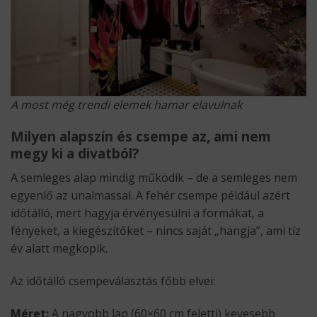
A most még trendi elemek hamar elavulnak
Milyen alapszín és csempe az, ami nem
megy ki a divatból?
A semleges alap mindig működik – de a semleges nem
egyenlő az unalmassal. A fehér csempe például azért
időtálló, mert hagyja érvényesülni a formákat, a
fényeket, a kiegészítőket – nincs saját „hangja”, ami tíz
év alatt megkopik.
Az időtálló csempeválasztás főbb elvei:
Méret:
A nagyobb lap (60×60 cm feletti) kevesebb