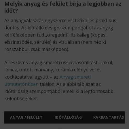
Melyik anyag és felület bírja a legjobban az
időt?
Az anyagválasztás egyszerre esztétikai és praktikus
döntés. Az időtálló design szempontjából az anyag
kétféleképpen tud „öregedni”: fizikailag (kopás,
elszíneződés, sérülés) és vizuálisan (nem néz ki
rosszabbul, csak másképpen).
A részletes anyagismereti összehasonlítást – akril,
lemez, öntött márvány, kerámia előnyeivel és
kockázataival együtt – az
Anyagismereti
útmutatónkban
találod. Az alábbi táblázat az
időtállóság szempontjából emeli ki a legfontosabb
különbségeket:
ANYAG / FELÜLET
IDŐTÁLLÓSÁG
KARBANTARTÁS