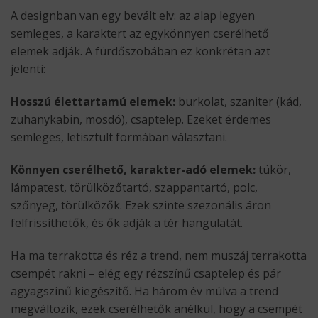
A designban van egy bevált elv: az alap legyen
semleges, a karaktert az egykönnyen cserélhető
elemek adják. A fürdőszobában ez konkrétan azt
jelenti:
Hosszú élettartamú elemek:
burkolat, szaniter (kád,
zuhanykabin, mosdó), csaptelep. Ezeket érdemes
semleges, letisztult formában választani.
Könnyen cserélhető, karakter-adó elemek:
tükör,
lámpatest, törülközőtartó, szappantartó, polc,
szőnyeg, törülközők. Ezek szinte szezonális áron
felfrissíthetők, és ők adják a tér hangulatát.
Ha ma terrakotta és réz a trend, nem muszáj terrakotta
csempét rakni – elég egy rézszínű csaptelep és pár
agyagszínű kiegészítő. Ha három év múlva a trend
megváltozik, ezek cserélhetők anélkül, hogy a csempét