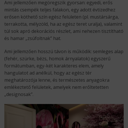
Ami jellemzően megöregszik gyorsan: egyedi, erős
mintás csempék teljes falakon, egy adott évtizedhez
erősen köthető szín egész felületen (pl. mustársárga,
terrakotta, mélyzöld, ha az egész teret uralja), valamint
túl sok apró dekorációs részlet, ami nehezen tisztítható
és hamar „zsúfoltnak” hat.
Ami jellemzően hosszú távon is működik: semleges alap
(fehér, szürke, bézs, homok árnyalatok) egyszerű
formátumban, egy-két karakteres elem, amely
hangulatot ad anélkül, hogy az egész tér
meghatározója lenne, és természetes anyagokra
emlékeztető felületek, amelyek nem erőltetetten
„designosak”.