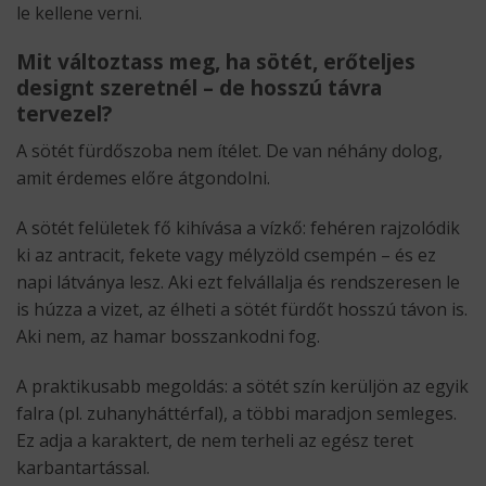
le kellene verni.
Mit változtass meg, ha sötét, erőteljes
designt szeretnél – de hosszú távra
tervezel?
A sötét fürdőszoba nem ítélet. De van néhány dolog,
amit érdemes előre átgondolni.
A sötét felületek fő kihívása a vízkő: fehéren rajzolódik
ki az antracit, fekete vagy mélyzöld csempén – és ez
napi látványa lesz. Aki ezt felvállalja és rendszeresen le
is húzza a vizet, az élheti a sötét fürdőt hosszú távon is.
Aki nem, az hamar bosszankodni fog.
A praktikusabb megoldás: a sötét szín kerüljön az egyik
falra (pl. zuhanyháttérfal), a többi maradjon semleges.
Ez adja a karaktert, de nem terheli az egész teret
karbantartással.