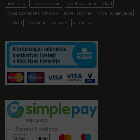
niwell kád
niwell sarokkád
Niwell szabadonálló kád
Niwell szabadonálló mosdó
Niwell szaniter
Niwell zuhanytálca
slim kád
szabadonálló mosdó
wc csésze