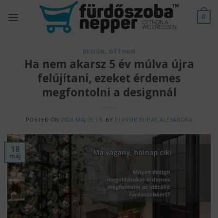
Skip
to
0
content
DESIGN
,
OTTHON
Ha nem akarsz 5 év múlva újra
felújítani, ezeket érdemes
megfontolni a designnál
POSTED ON
2026 MÁJUS 18.
BY
PIVNYIK KUPÁS ALEXANDRA
18
máj