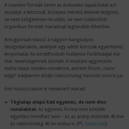
A szaniter formák terén az évtizedes tapasztalat azt
mutatja: a letisztult, közepes méretű élekkel dolgozó,
se nem szögletesen brutális, se nem túldíszített
organikus formák maradnak legtovább élhetőek.
Ami gyorsan elavul: a nagyon hangsúlyos
designdarabok, amelyek egy adott korszak egyértelmű
lenyomatai. Az ezredforduló hullámos fürdőkádjai ma
már nevetségesnek tűnnek. A mostani aggresszív
matte black minden-mindenre, extrém finom „razor
edge” kádperem dizájn valószínűleg hasonló sorsra jut.
Ami hosszú távon is rendezett marad:
Téglalap alapú kád egyenes, de nem éles
vonalakkal.
Az egyenes forma nem kötődik
egyetlen trendhez sem – ez az arány működik 40 éve
és valószínűleg 40 év múlva is. (Pl.:
Solea kád
)