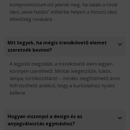
kompromisszum ott jelenik meg, ha valaki a rövid
távú „wow-hatást” előtérbe helyezi a hosszú távú
élhetőség rovására.
Mit tegyek, ha mégis trendkövető elemet
szeretnék bevinni?
A legjobb megoldás: a trendkövető elem legyen
könnyen cserélhető. Mintás kiegészítők, tükör,
lámpa, törölközőtartó – mindez megfizethető áron
felfrissíthető anélkül, hogy a burkolathoz nyúlni
kellene.
Hogyan viszonyul a design és az
anyagválasztás egymáshoz?