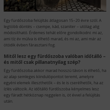
Egy fürdőszoba felújítás átlagosan 15–20 évre szól. A
legtöbb döntés – csempe, kád, szaniter – utólag alig
módosítható. Érdemes tehát előre gondolkodni: mi az,
ami tíz év múlva is élhető marad, és mi az, ami már az
ötödik évben fárasztani fog.
Mitől lesz egy fürdőszoba valóban időtálló –
és mitől csak pillanatnyilag szép?
Egy fürdőszoba akkor marad hosszú távon is élhető, ha
az alap semleges kiindulópontot teremt, amelyre
egyéni elemek illeszthetők – és le is cserélhetők, ha az
ízlés változik. Az időtálló fürdőszoba kényelmes lesz
egy fáradt hétköznap reggelen is, öt évvel a felújítás
után.