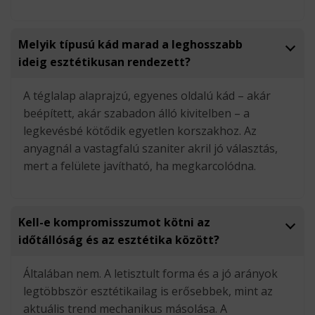
Melyik típusú kád marad a leghosszabb
ideig esztétikusan rendezett?
A téglalap alaprajzú, egyenes oldalú kád – akár
beépített, akár szabadon álló kivitelben – a
legkevésbé kötődik egyetlen korszakhoz. Az
anyagnál a vastagfalú szaniter akril jó választás,
mert a felülete javítható, ha megkarcolódna.
Kell-e kompromisszumot kötni az
időtállóság és az esztétika között?
Általában nem. A letisztult forma és a jó arányok
legtöbbször esztétikailag is erősebbek, mint az
aktuális trend mechanikus másolása. A