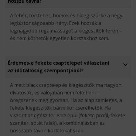
hosszú távra?
A fehér, törtfehér, homok és hideg szürke a négy
legbiztonságosabb irány. Ezek hozzák a
legnagyobb rugalmasságot a kiegészítők terén –
és nem köthetők egyetlen korszakhoz sem.
Érdemes-e fekete csaptelepet választani
az időtállóság szempontjából?
A matt black csaptelep és kiegészítők ma nagyon
divatosak, és valójában nem feltétlenül
öregszenek meg gyorsan. Ha az alap semleges, a
fekete kiegészítők bármikor cserélhetők. Ha
viszont az egész tér erre épül (fekete profil, fekete
szaniter, sötét falak), a kombinálásban ez
hosszabb távon korlátokat szab.