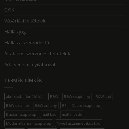
GYIK
Vásárlási feltételek
Elállás jog
Elállás a szerződéstől
Általános szerződési feltételek
Adatvédelmi nyilatkozat
TERMÉK CÍMKÉK
akril szabadonálló kád
B&W
B&W csaptelep
B&W kád
B&W szaniter
B&W zuhany
BF
Decco csaptelep
Illusion csaptelep
matt kád
matt mosdó
Modern/Varium csaptelep
Niwell aszimmetrikus kád