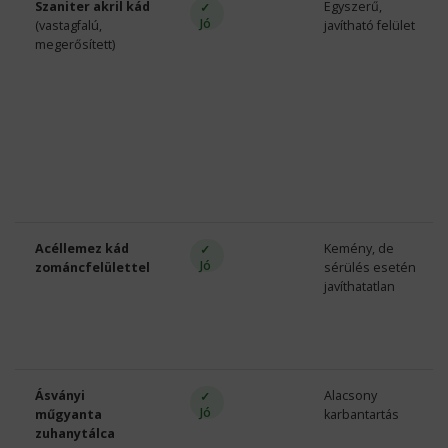
Szaniter akril kád
Egyszerű,
✓
Jó
(vastagfalú,
javítható felület
megerősített)
Acéllemez kád
Kemény, de
✓
Jó
zománcfelülettel
sérülés esetén
javíthatatlan
Ásványi
Alacsony
✓
Jó
műgyanta
karbantartás
zuhanytálca