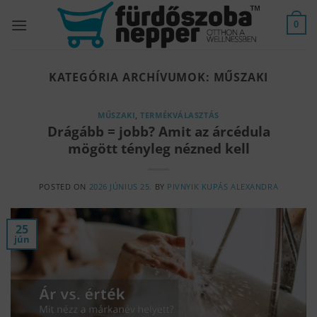
Skip
to
0
content
KATEGÓRIA ARCHÍVUMOK:
MŰSZAKI
MŰSZAKI
,
TERMÉKVÁLASZTÁS
Drágább = jobb? Amit az árcédula
mögött tényleg nézned kell
POSTED ON
2026 JÚNIUS 25.
BY
PIVNYIK KUPÁS ALEXANDRA
25
jún