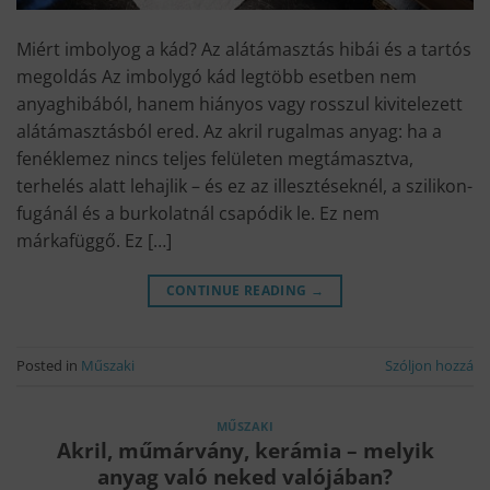
Miért imbolyog a kád? Az alátámasztás hibái és a tartós
megoldás Az imbolygó kád legtöbb esetben nem
anyaghibából, hanem hiányos vagy rosszul kivitelezett
alátámasztásból ered. Az akril rugalmas anyag: ha a
fenéklemez nincs teljes felületen megtámasztva,
terhelés alatt lehajlik – és ez az illesztéseknél, a szilikon-
fugánál és a burkolatnál csapódik le. Ez nem
márkafüggő. Ez […]
CONTINUE READING
→
Posted in
Műszaki
Szóljon hozzá
MŰSZAKI
Akril, műmárvány, kerámia – melyik
anyag való neked valójában?