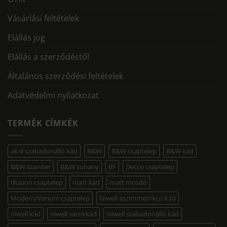
Vásárlási feltételek
Elállás jog
Elállás a szerződéstől
Általános szerződési feltételek
Adatvédelmi nyilatkozat
TERMÉK CÍMKÉK
akril szabadonálló kád
B&W
B&W csaptelep
B&W kád
B&W szaniter
B&W zuhany
BF
Decco csaptelep
Illusion csaptelep
matt kád
matt mosdó
Modern/Varium csaptelep
Niwell aszimmetrikus kád
niwell kád
niwell sarokkád
Niwell szabadonálló kád