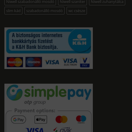
Niwell szabadonálló mosdó
Niwell szaniter
Niwell zuhanytálca
slim kád
szabadonálló mosdó
wc csésze