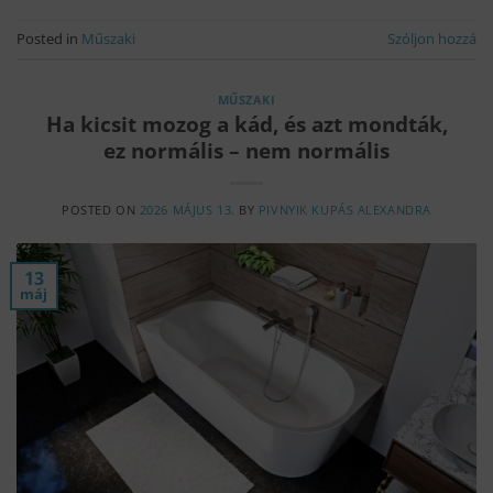
Posted in
Műszaki
Szóljon hozzá
MŰSZAKI
Ha kicsit mozog a kád, és azt mondták,
ez normális – nem normális
POSTED ON
2026 MÁJUS 13.
BY
PIVNYIK KUPÁS ALEXANDRA
13
máj