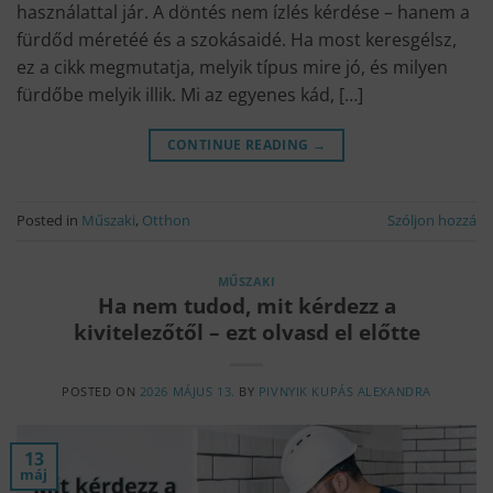
használattal jár. A döntés nem ízlés kérdése – hanem a
fürdőd méretéé és a szokásaidé. Ha most keresgélsz,
ez a cikk megmutatja, melyik típus mire jó, és milyen
fürdőbe melyik illik. Mi az egyenes kád, […]
CONTINUE READING
→
Posted in
Műszaki
,
Otthon
Szóljon hozzá
MŰSZAKI
Ha nem tudod, mit kérdezz a
kivitelezőtől – ezt olvasd el előtte
POSTED ON
2026 MÁJUS 13.
BY
PIVNYIK KUPÁS ALEXANDRA
13
máj