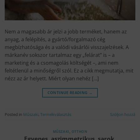
Nem a magasabb ár jelzi a jobb terméket, hanem az
anyag, a felépítés, a gyártó/forgalmazó cég
megbízhatósága és a valódi vásárlói visszajelzések. A
márkanév sokszor tartalmaz egy „felárat” is – a
marketing és a csomagolás költségét –, ami nem
feltétlenül a minőségről szól. Ez a cikk megmutatja, mit
nézz az ár helyett. Miért olyan nehéz […]
CONTINUE READING
→
Posted in
Műszaki
,
Termékválasztás
Szóljon hozzá
MŰSZAKI
,
OTTHON
Egyenes, aszimmetrikus, sarok,