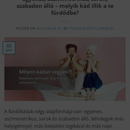
szabadon álló – melyik kád illik a te
fürdődbe?
POSTED ON
2026 JÚNIUS 03.
BY
PIVNYIK KUPÁS ALEXANDRA
03
jún
A fürdőkádak négy alapformája van: egyenes,
aszimmetrikus, sarok és szabadon álló. Mindegyik más
helyigénnyel, más beépítési logikával és más napi