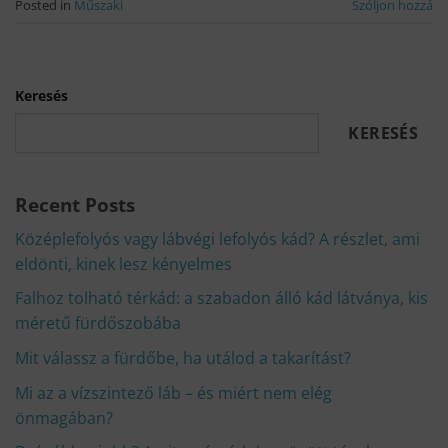
Posted in
Műszaki
Szóljon hozzá
Keresés
KERESÉS
Recent Posts
Középlefolyós vagy lábvégi lefolyós kád? A részlet, ami
eldönti, kinek lesz kényelmes
Falhoz tolható térkád: a szabadon álló kád látványa, kis
méretű fürdőszobába
Mit válassz a fürdőbe, ha utálod a takarítást?
Mi az a vízszintező láb – és miért nem elég
önmagában?