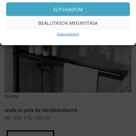
ELFOGADOM
króm színű
BEÁLLÍTÁSOK MEGNYITÁSA
Adatvédelem
fekete
walk-in polc és törölközőtartó
90, 100, 110, 120 cm