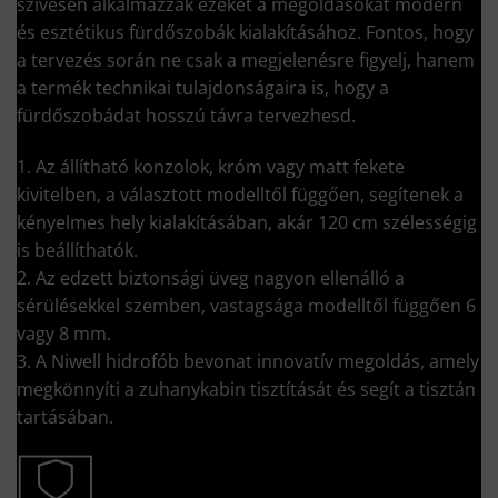
szívesen alkalmazzák ezeket a megoldásokat modern
és esztétikus fürdőszobák kialakításához. Fontos, hogy
a tervezés során ne csak a megjelenésre figyelj, hanem
a termék technikai tulajdonságaira is, hogy a
fürdőszobádat hosszú távra tervezhesd.
1. Az állítható konzolok, króm vagy matt fekete
kivitelben, a választott modelltől függően, segítenek a
kényelmes hely kialakításában, akár 120 cm szélességig
is beállíthatók.
2. Az edzett biztonsági üveg nagyon ellenálló a
sérülésekkel szemben, vastagsága modelltől függően 6
vagy 8 mm.
3. A Niwell hidrofób bevonat innovatív megoldás, amely
megkönnyíti a zuhanykabin tisztítását és segít a tisztán
tartásában.