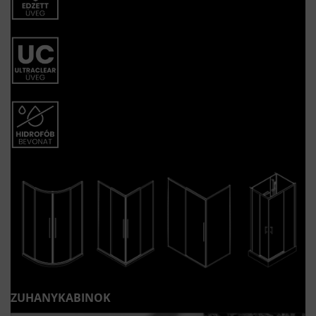
ZUHANYKABINOK