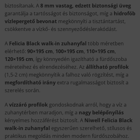
biztosítanak. A
8 mm vastag, edzett biztonsági üveg
garantálja a tartósságot és biztonságot, míg a
hidrofób
vízlepergető bevonat
megkönnyíti a tisztántartást,
csökkentve a vízkő- és szennyeződéslerakódást.
A
Felicia Black walk-in zuhanyfal
több méretben
elérhető:
90×195 cm
,
100×195 cm
,
110×195 cm
,
120×195 cm
, így könnyedén igazítható a fürdőszoba
méreteihez és elrendezéséhez. Az
állítható profilok
(1,5-2 cm) megkönnyítik a falhoz való rögzítést, míg a
megfordítható irány
extra rugalmasságot biztosít a
szerelés során.
A
vízzáró profilok
gondoskodnak arról, hogy a víz a
zuhanytérben maradjon, míg a
nagy belépőnyílás
kényelmes hozzáférést biztosít. A
Niwell Felicia Black
walk-in zuhanyfal
egyszerűen szerelhető, stílusos és
praktikus megoldás minden modern fürdőszobához.