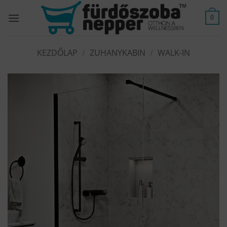
Skip
to
0
content
KEZDŐLAP
/
ZUHANYKABIN
/
WALK-IN