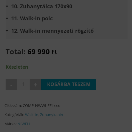
10
Zuhanytálca 170x90
11
Walk-in polc
12
Walk-in mennyezeti rögzítő
Total:
69 990
Ft
Készleten
FELICIA black walk-in zuhanyfal mennyiség
KOSÁRBA TESZEM
Cikkszám:
COMP-NWWI-FELxxx
Kategóriák:
Walk-In
,
Zuhanykabin
Márka:
NIWELL