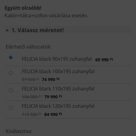
Együtt olcsóbb!
Kabin+tálca+szifon vásárlása esetén.
1
Válassz méretet!
VÁLASSZ
Elérhető változatok:
MÉRETET!
FELICIA black 90x195 zuhanyfal
69 990
Ft
FELICIA black 100x195 zuhanyfal
Original
Current
97 500
Ft
74 990
Ft
price
price
was:
is:
FELICIA black 110x195 zuhanyfal
97
74
500 Ft.
990 Ft.
Original
Current
104 000
Ft
79 990
Ft
price
price
was:
is:
FELICIA black 120x195 zuhanyfal
104
79
000 Ft.
990 Ft.
Original
Current
110 500
Ft
84 990
Ft
price
price
was:
is:
110
84
Kiválasztva:
500 Ft.
990 Ft.