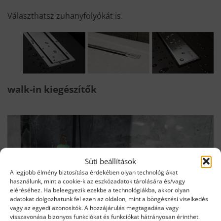
Választhatsz zuhanyfolyókát is.
walk-in kiegészítők
Süti beállítások
A legjobb élmény biztosítása érdekében olyan technológiákat
használunk, mint a cookie-k az eszközadatok tárolására és/vagy
eléréséhez. Ha beleegyezik ezekbe a technológiákba, akkor olyan
adatokat dolgozhatunk fel ezen az oldalon, mint a böngészési viselkedés
vagy az egyedi azonosítók. A hozzájárulás megtagadása vagy
visszavonása bizonyos funkciókat és funkciókat hátrányosan érinthet.