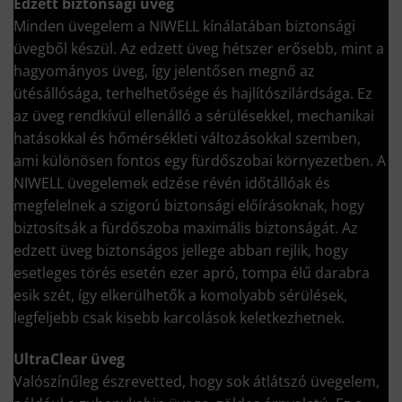
Edzett biztonsági üveg
Minden üvegelem a NIWELL kínálatában biztonsági
üvegből készül. Az edzett üveg hétszer erősebb, mint a
hagyományos üveg, így jelentősen megnő az
ütésállósága, terhelhetősége és hajlítószilárdsága. Ez
az üveg rendkívül ellenálló a sérülésekkel, mechanikai
hatásokkal és hőmérsékleti változásokkal szemben,
ami különösen fontos egy fürdőszobai környezetben. A
NIWELL üvegelemek edzése révén időtállóak és
megfelelnek a szigorú biztonsági előírásoknak, hogy
biztosítsák a fürdőszoba maximális biztonságát. Az
edzett üveg biztonságos jellege abban rejlik, hogy
esetleges törés esetén ezer apró, tompa élű darabra
esik szét, így elkerülhetők a komolyabb sérülések,
legfeljebb csak kisebb karcolások keletkezhetnek.
UltraClear üveg
Valószínűleg észrevetted, hogy sok átlátszó üvegelem,