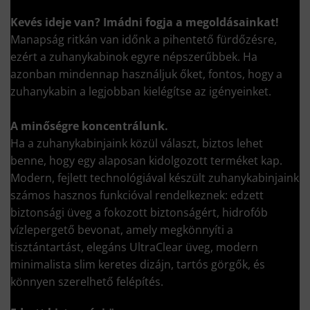
Kevés ideje van?
Imádni fogja a megoldásainkat!
Manapság ritkán van időnk a pihentető fürdőzésre,
ezért a zuhanykabinok egyre népszerűbbek. Ha
azonban mindennap használjuk őket, fontos, hogy a
zuhanykabin a legjobban kielégítse az igényeinket.
A minőségre koncentrálunk.
Ha a zuhanykabinjaink közül választ, biztos lehet
benne, hogy egy alaposan kidolgozott terméket kap.
Modern, fejlett technológiával készült zuhanykabinjaink
számos hasznos funkcióval rendelkeznek: edzett
biztonsági üveg a fokozott biztonságért, hidrofób
vízlepergető bevonat, amely megkönnyíti a
tisztántartást, elegáns UltraClear üveg, modern
minimalista slim keretes dizájn, tartós görgők, és
könnyen szerelhető felépítés.