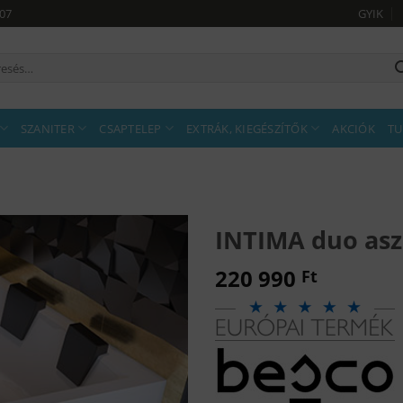
907
GYIK
sés
tkezőre:
SZANITER
CSAPTELEP
EXTRÁK, KIEGÉSZÍTŐK
AKCIÓK
TU
INTIMA duo as
220 990
Ft