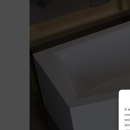
A l
coo
tec
bön