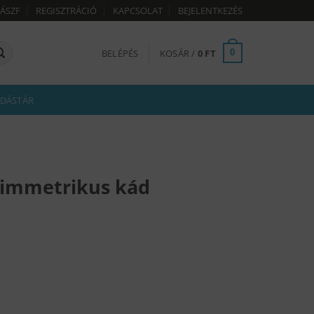
ÁSZF
REGISZTRÁCIÓ
KAPCSOLAT
BEJELENTKEZÉS
BELÉPÉS
KOSÁR /
0
FT
0
DÁSTÁR
zimmetrikus kád