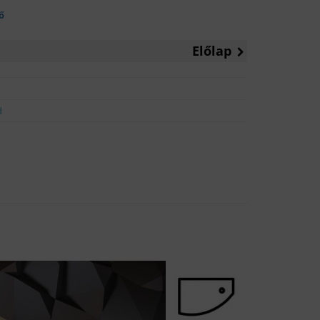
ő
Előlap
d