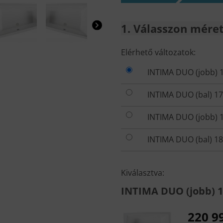
1
Válasszon mérete
VÁLASSZON
Elérhető változatok:
MÉRETET
INTIMA DUO (jobb) 
ÉS KIVITELT!
INTIMA DUO (bal) 1
INTIMA DUO (jobb) 
INTIMA DUO (bal) 1
Kiválasztva:
INTIMA DUO (jobb) 
220 9