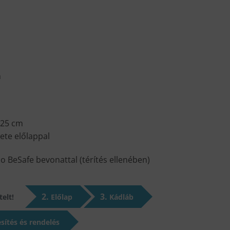
n
125 cm
ete előlappal
 BeSafe bevonattal (térítés ellenében)
2
3
elt!
Előlap
Kádláb
sítés és rendelés