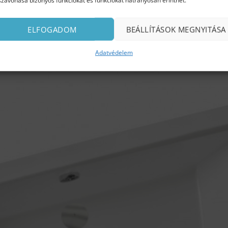
szavonása bizonyos funkciókat és funkciókat hátrányosan érinthet.
ELFOGADOM
BEÁLLÍTÁSOK MEGNYITÁSA
Adatvédelem