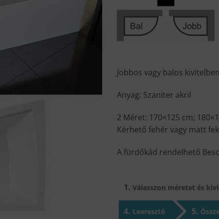
Jobbos vagy balos kivitelbe
Anyag: Szaniter akril
2 Méret: 170×125 cm; 180×
Kérhető fehér vagy matt fek
A fürdőkád rendelhető Besco
1
Válasszon méretet és kivit
4
5
Leeresztő
Össze