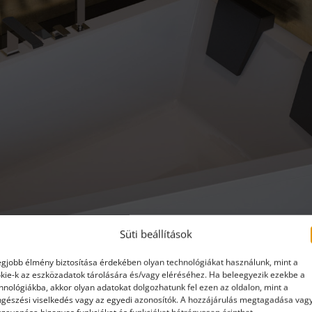
Süti beállítások
egjobb élmény biztosítása érdekében olyan technológiákat használunk, mint a
kie-k az eszközadatok tárolására és/vagy eléréséhez. Ha beleegyezik ezekbe a
hnológiákba, akkor olyan adatokat dolgozhatunk fel ezen az oldalon, mint a
gészési viselkedés vagy az egyedi azonosítók. A hozzájárulás megtagadása vag