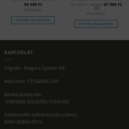
99 990
Ft
88 400
Ft
helyett
67 990
Ft
-tól
Készleten
Készleten
OPCIÓK VÁLASZTÁSA
OPCIÓK VÁLASZTÁSA
Ennek
a
terméknek
több
KAPCSOLAT
variációja
van.
A
Cégnév: Niagara System Kft.
változatok
a
Adószám: 13156668-2-09
termékoldalon
választhatók
Bankszámlaszám:
ki
10403428-50526956-71541002
Adatkezelés nyilvántartási száma:
NAIH-82806/2015.