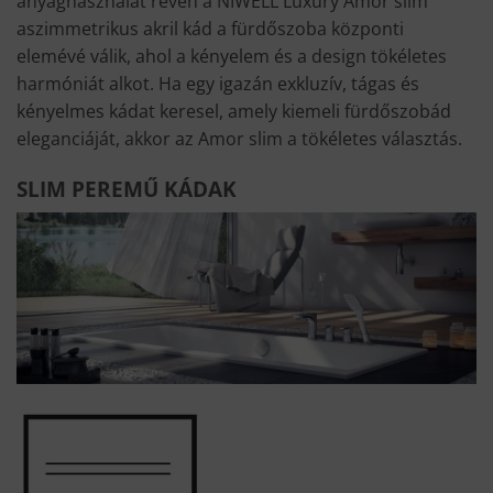
anyaghasználat révén a NIWELL Luxury Amor slim
aszimmetrikus akril kád a fürdőszoba központi
elemévé válik, ahol a kényelem és a design tökéletes
harmóniát alkot. Ha egy igazán exkluzív, tágas és
kényelmes kádat keresel, amely kiemeli fürdőszobád
eleganciáját, akkor az Amor slim a tökéletes választás.
SLIM PEREMŰ KÁDAK