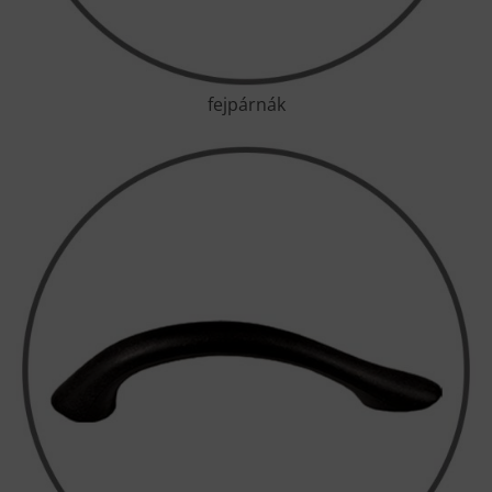
fejpárnák