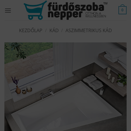
Skip
to
0
content
KEZDŐLAP
/
KÁD
/
ASZIMMETRIKUS KÁD