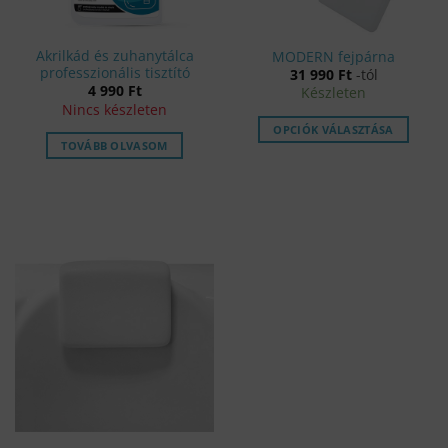
Akrilkád és zuhanytálca
MODERN fejpárna
professzionális tisztító
31 990
Ft
-tól
4 990
Ft
Készleten
Nincs készleten
OPCIÓK VÁLASZTÁSA
TOVÁBB OLVASOM
Ennek
a
terméknek
több
variációja
van.
A
változatok
a
termékoldalon
választhatók
ki