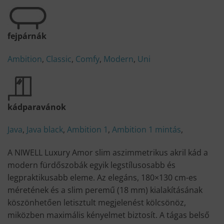
fejpárnák
Ambition
,
Classic
,
Comfy
,
Modern
,
Uni
kádparavánok
Java
,
Java black
,
Ambition 1
,
Ambition 1 mintás
,
A NIWELL Luxury Amor slim aszimmetrikus akril kád a
modern fürdőszobák egyik legstílusosabb és
legpraktikusabb eleme. Az elegáns, 180×130 cm-es
méretének és a slim peremű (18 mm) kialakításának
köszönhetően letisztult megjelenést kölcsönöz,
miközben maximális kényelmet biztosít. A tágas belső