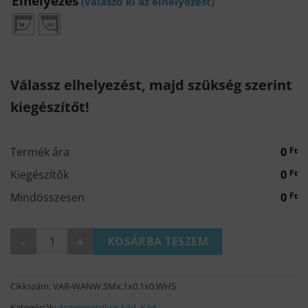
Elhelyezés
Válassz elhelyezést, majd szükség szerint
kiegészítőt!
Termék ára
0
Ft
Kiegészítők
0
Ft
Mindösszesen
0
Ft
AMOR slim aszimmetrikus kád mennyiség
KOSÁRBA TESZEM
Cikkszám:
VAR-WANW.SMx.1x0.1x0.WHS
Kategóriák:
Aszimmetrikus kád
,
Kád