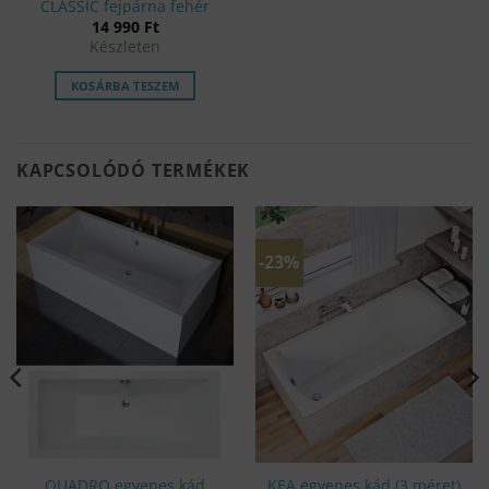
CLASSIC fejpárna fehér
14 990
Ft
Készleten
KOSÁRBA TESZEM
KAPCSOLÓDÓ TERMÉKEK
-23%
QUADRO egyenes kád
KEA egyenes kád (3 méret)