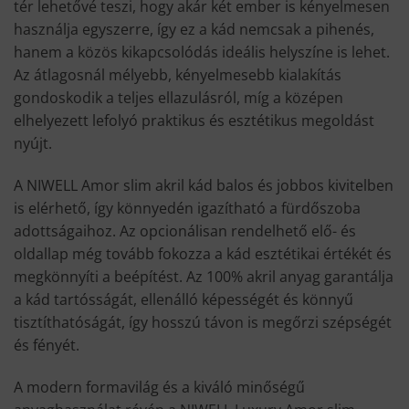
tér lehetővé teszi, hogy akár két ember is kényelmesen
használja egyszerre, így ez a kád nemcsak a pihenés,
hanem a közös kikapcsolódás ideális helyszíne is lehet.
Az átlagosnál mélyebb, kényelmesebb kialakítás
gondoskodik a teljes ellazulásról, míg a középen
elhelyezett lefolyó praktikus és esztétikus megoldást
nyújt.
A NIWELL Amor slim akril kád balos és jobbos kivitelben
is elérhető, így könnyedén igazítható a fürdőszoba
adottságaihoz. Az opcionálisan rendelhető elő- és
oldallap még tovább fokozza a kád esztétikai értékét és
megkönnyíti a beépítést. Az 100% akril anyag garantálja
a kád tartósságát, ellenálló képességét és könnyű
tisztíthatóságát, így hosszú távon is megőrzi szépségét
és fényét.
A modern formavilág és a kiváló minőségű