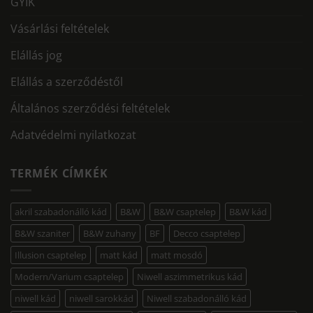
GYIK
Vásárlási feltételek
Elállás jog
Elállás a szerződéstől
Általános szerződési feltételek
Adatvédelmi nyilatkozat
TERMÉK CÍMKÉK
akril szabadonálló kád
B&W
B&W csaptelep
B&W kád
B&W szaniter
B&W zuhany
BF
Decco csaptelep
Illusion csaptelep
matt kád
matt mosdó
Modern/Varium csaptelep
Niwell aszimmetrikus kád
niwell kád
niwell sarokkád
Niwell szabadonálló kád