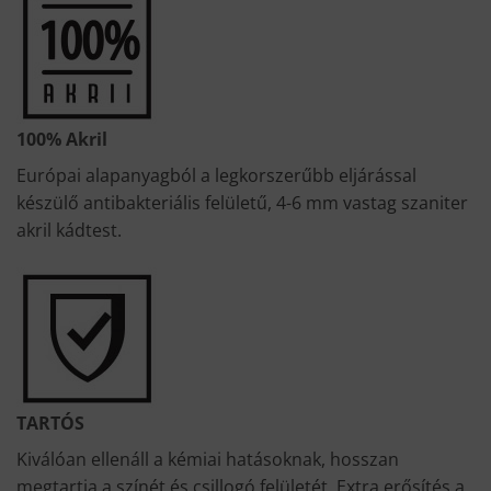
100% Akril
Európai alapanyagból a legkorszerűbb eljárással
készülő antibakteriális felületű, 4-6 mm vastag szaniter
akril kádtest.
TARTÓS
Kiválóan ellenáll a kémiai hatásoknak, hosszan
megtartja a színét és csillogó felületét. Extra erősítés a