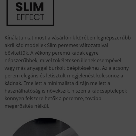
Kínálatunkat most a vásárlóink körében legnépszerűbb
akril kád modellek Slim peremes változataival
bővítettük. A vékony peremű kádak egyre
népszerűbbek, mivel tökéletesen illenek csempével
vagy más anyaggal burkolt beépítésekhez. Az alacsony
perem elegáns és letisztult megjelenést kölcsönöz a
kádnak. Emellett a minimalista dizájn mellett a
használhatóság is növekszik, hiszen a kádcsaptelepek
könnyen felszerelhetők a peremre, további
megerősítés nélkül.