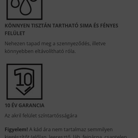
KÖNNYEN TISZTÁN TARTHATÓ SIMA ÉS FÉNYES
FELÜLET
Nehezen tapad meg a szennyeződés, illetve
könnyebben eltávolítható róla.
10 ÉV GARANCIA
Az akril felület színtartósságára
Figyelem!
A kád ára nem tartalmaz semmilyen
kiegészítőt (előlap, leeresztő, láb, fejpárna, csaptelep