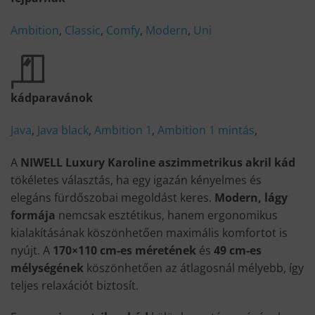
Ambition
,
Classic
,
Comfy
,
Modern
,
Uni
kádparavánok
Java
,
Java black
,
Ambition 1
,
Ambition 1 mintás
,
A
NIWELL Luxury Karoline aszimmetrikus akril kád
tökéletes választás, ha egy igazán kényelmes és
elegáns fürdőszobai megoldást keres.
Modern, lágy
formája
nemcsak esztétikus, hanem ergonomikus
kialakításának köszönhetően maximális komfortot is
nyújt. A
170×110 cm-es méretének
és
49 cm-es
mélységének
köszönhetően az átlagosnál mélyebb, így
teljes relaxációt biztosít.