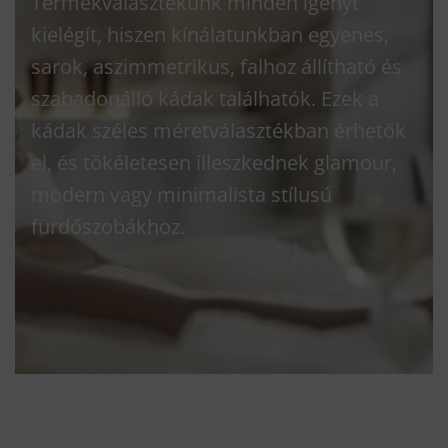
Termékválasztékunk minden igényt
kielégít, hiszen kínálatunkban egyenes,
sarok, aszimmetrikus, falhoz állítható és
szabadonálló kádak találhatók. Ezek a
kádak széles méretválasztékban érhetők
el, és tökéletesen illeszkednek glamour,
modern vagy minimalista stílusú
fürdőszobákhoz.