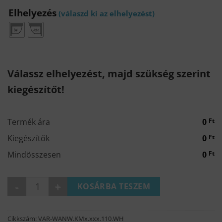
Elhelyezés
Válassz elhelyezést, majd szükség szerint
kiegészítőt!
Termék ára
0
Ft
Kiegészítők
0
Ft
Mindösszesen
0
Ft
KAROLINE aszimmetrikus kád mennyiség
KOSÁRBA TESZEM
Cikkszám:
VAR-WANW.KMx.xxx.110.WH