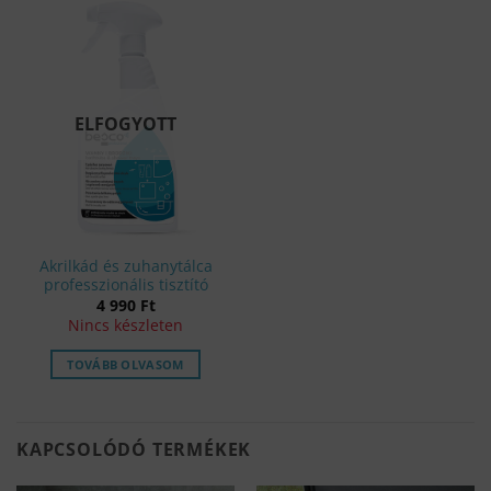
terméknek
több
variációja
van.
A
változatok
ELFOGYOTT
a
termékoldalon
választhatók
ki
Akrilkád és zuhanytálca
professzionális tisztító
4 990
Ft
Nincs készleten
TOVÁBB OLVASOM
KAPCSOLÓDÓ TERMÉKEK