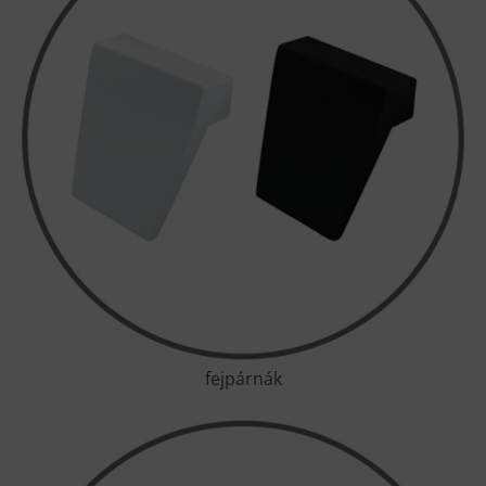
fejpárnák