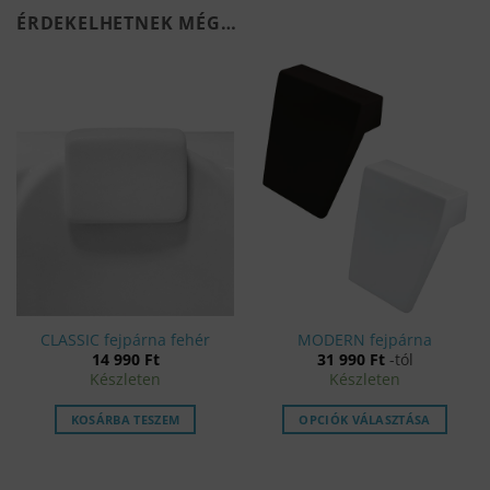
ÉRDEKELHETNEK MÉG…
CLASSIC fejpárna fehér
MODERN fejpárna
14 990
Ft
31 990
Ft
-tól
Készleten
Készleten
KOSÁRBA TESZEM
OPCIÓK VÁLASZTÁSA
Ennek
a