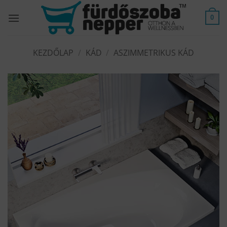
Skip
to
0
content
KEZDŐLAP
/
KÁD
/
ASZIMMETRIKUS KÁD