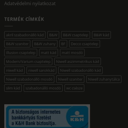
Adatvédelmi nyilatkozat
TERMÉK CÍMKÉK
akril szabadonálló kád
B&W
B&W csaptelep
B&W kád
B&W szaniter
B&W zuhany
BF
Decco csaptelep
Illusion csaptelep
matt kád
matt mosdó
Modern/Varium csaptelep
Niwell aszimmetrikus kád
niwell kád
niwell sarokkád
Niwell szabadonálló kád
Niwell szabadonálló mosdó
Niwell szaniter
Niwell zuhanytálca
slim kád
szabadonálló mosdó
wc csésze