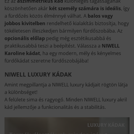
Ez az
aszimmetrikus kád
különleges tágasságának
köszönhetően akár
két személy számára is ideális
, így
a fürdőzés közös élménnyé válhat. A
balos vagy
jobbos kivitelben
rendelhető kialakítás biztosítja, hogy
tökéletesen illeszkedjen bármilyen fürdőszobába. Az
opcionális előlap
pedig még esztétikusabbá és
praktikusabbá teszi a beépítést. Válassza a
NIWELL
Karoline kádat
, ha egy modern, mély és kényelmes
fürdőkádat szeretne fürdőszobájába!
NIWELL LUXURY KÁDAK
Amint megpillantja a NIWELL luxury kádjait rögtön látja
a különbséget!
A felülete sima és ragyogó. Minden NIWELL luxury akril
kád jellemzője a funkcionalitás és a stabilitás.
LUXURY KÁDAK