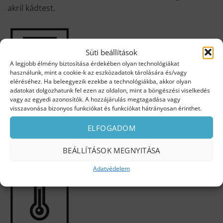
akril kádtest.
Süti beállítások
A legjobb élmény biztosítása érdekében olyan technológiákat
használunk, mint a cookie-k az eszközadatok tárolására és/vagy
eléréséhez. Ha beleegyezik ezekbe a technológiákba, akkor olyan
adatokat dolgozhatunk fel ezen az oldalon, mint a böngészési viselkedés
TARTÓS
vagy az egyedi azonosítók. A hozzájárulás megtagadása vagy
visszavonása bizonyos funkciókat és funkciókat hátrányosan érinthet.
Kiválóan ellenáll a kémiai hatásoknak, hosszan
megtartja a színét és csillogó felületét. Extra erősítés a
ELFOGADOM
fenékrészen. Kisebb karcok, sérülések könnyen
javíthatók.
BEÁLLÍTÁSOK MEGNYITÁSA
Adatvédelem