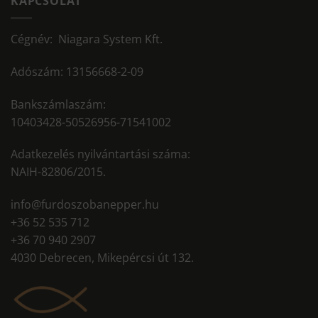
KAPCSOLAT
variációja
van.
Cégnév: Niagara System Kft.
A
változatok
a
Adószám: 13156668-2-09
termékoldalon
választhatók
Bankszámlaszám:
ki
10403428-50526956-71541002
Adatkezelés nyilvántartási száma:
NAIH-82806/2015.
info@furdoszobanepper.hu
+36 52 535 712
+36 70 940 2907
4030 Debrecen, Mikepércsi út 132.