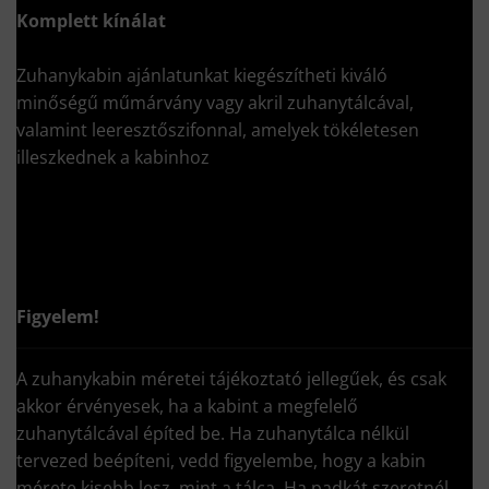
Komplett kínálat
Zuhanykabin ajánlatunkat kiegészítheti kiváló
minőségű műmárvány vagy akril zuhanytálcával,
valamint leeresztőszifonnal, amelyek tökéletesen
illeszkednek a kabinhoz
Figyelem!
A zuhanykabin méretei tájékoztató jellegűek, és csak
akkor érvényesek, ha a kabint a megfelelő
zuhanytálcával építed be. Ha zuhanytálca nélkül
tervezed beépíteni, vedd figyelembe, hogy a kabin
mérete kisebb lesz, mint a tálca. Ha padkát szeretnél