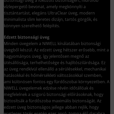
biztonsági üveg a fokozott biztonságért, hidrofób
vízlepergető bevonat, amely megkönnyíti a
tisztántartást, elegáns UltraClear üveg, modern
minimalista slim keretes dizájn, tartós görgők, és
könnyen szerelhető felépítés.
Edzett biztonsági üveg
Minden üvegelem a NIWELL kínálatában biztonsági
üvegből készül. Az edzett üveg hétszer erősebb, mint a
hagyományos üveg, így jelentősen megnő az
ütésállósága, terhelhetősége és hajlítószilárdsága. Ez
az üveg rendkívül ellenálló a sérülésekkel, mechanikai
hatásokkal és hőmérsékleti változásokkal szemben,
ami különösen fontos egy fürdőszobai környezetben. A
NIWELL üvegelemek edzése révén időtállóak és
megfelelnek a szigorú biztonsági előírásoknak, hogy
biztosítsák a fürdőszoba maximális biztonságát. Az
edzett üveg biztonságos jellege abban rejlik, hogy
esetleges törés esetén ezer apró, tompa élű darabra