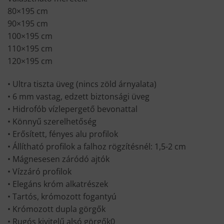
80×195 cm
90×195 cm
100×195 cm
110×195 cm
120×195 cm
• Ultra tiszta üveg (nincs zöld árnyalata)
• 6 mm vastag, edzett biztonsági üveg
• Hidrofób vízlepergető bevonattal
• Könnyű szerelhetőség
• Erősített, fényes alu profilok
• Állítható profilok a falhoz rögzítésnél: 1,5-2 cm
• Mágnesesen záródó ajtók
• Vízzáró profilok
• Elegáns króm alkatrészek
• Tartós, krómozott fogantyú
• Krómozott dupla görgők
• Rugós kivitelű alsó görgők0