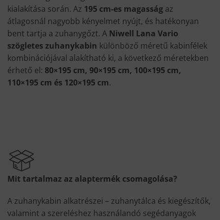
kialakítása során. Az
195 cm-es magasság
az
átlagosnál nagyobb kényelmet nyújt, és hatékonyan
bent tartja a zuhanygőzt. A
Niwell Lana Vario
szögletes zuhanykabin
különböző méretű kabinfélek
kombinációjával alakítható ki, a következő méretekben
érhető el:
80×195 cm, 90×195 cm, 100×195 cm,
110×195 cm és 120×195 cm
.
Mit tartalmaz az alaptermék csomagolása?
A zuhanykabin alkatrészei – zuhanytálca és kiegészítők,
valamint a szereléshez használandó segédanyagok