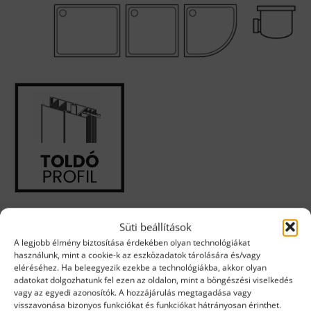
• Toldó profil: 3-6 cm-rel szélesebb lehet az adott oldal.
Süti beállítások
A legjobb élmény biztosítása érdekében olyan technológiákat
használunk, mint a cookie-k az eszközadatok tárolására és/vagy
eléréséhez. Ha beleegyezik ezekbe a technológiákba, akkor olyan
adatokat dolgozhatunk fel ezen az oldalon, mint a böngészési viselkedés
vagy az egyedi azonosítók. A hozzájárulás megtagadása vagy
visszavonása bizonyos funkciókat és funkciókat hátrányosan érinthet.