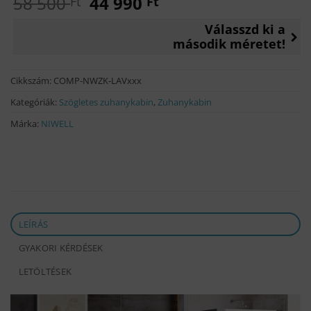
Original
Current
58 500
44 990
Ft
Ft
price
price
Válasszd ki a
was:
is:
második méretet!
58
44
500 Ft.
990 Ft.
Cikkszám:
COMP-NWZK-LAVxxx
Kategóriák:
Szögletes zuhanykabin
,
Zuhanykabin
Márka:
NIWELL
LEÍRÁS
GYAKORI KÉRDÉSEK
LETÖLTÉSEK