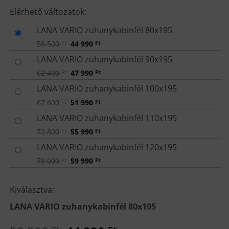
VÁLASSZD
Elérhető változatok:
KI AZ
LANA VARIO zuhanykabinfél 80x195
ELSŐ
Original
Current
58 500
Ft
44 990
Ft
MÉRETET!
price
price
was:
is:
LANA VARIO zuhanykabinfél 90x195
58
44
500 Ft.
990 Ft.
Original
Current
62 400
Ft
47 990
Ft
price
price
was:
is:
LANA VARIO zuhanykabinfél 100x195
62
47
400 Ft.
990 Ft.
Original
Current
67 600
Ft
51 990
Ft
price
price
was:
is:
LANA VARIO zuhanykabinfél 110x195
67
51
600 Ft.
990 Ft.
Original
Current
72 800
Ft
55 990
Ft
price
price
was:
is:
LANA VARIO zuhanykabinfél 120x195
72
55
800 Ft.
990 Ft.
Original
Current
78 000
Ft
59 990
Ft
price
price
was:
is:
78
59
Kiválasztva:
000 Ft.
990 Ft.
LANA VARIO zuhanykabinfél 80x195