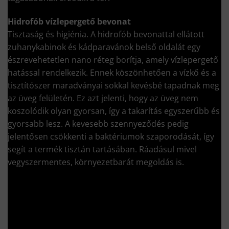
Hidrofób vízlepergető bevonat
Tisztaság és higiénia. A hidrofób bevonattal ellátott
zuhanykabinok és kádparavánok belső oldalát egy
észrevehetetlen nano réteg borítja, amely vízlepergető
hatással rendelkezik. Ennek köszönhetően a vízkő és a
tisztítószer maradványai sokkal kevésbé tapadnak meg
az üveg felületén. Ez azt jelenti, hogy az üveg nem
koszolódik olyan gyorsan, így a takarítás egyszerűbb és
gyorsabb lesz. A kevesebb szennyeződés pedig
jelentősen csökkenti a baktériumok szaporodását, így
segít a termék tisztán tartásában. Ráadásul mivel
vegyszermentes, környezetbarát megoldás is.