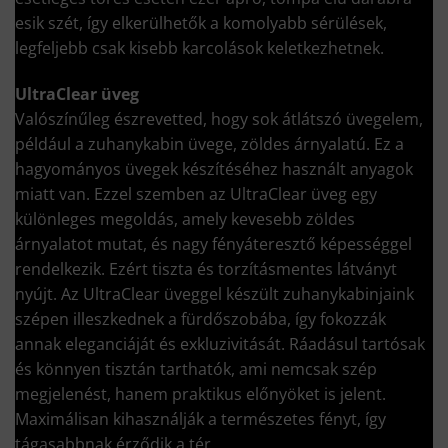
esik szét, így elkerülhetők a komolyabb sérülések,
legfeljebb csak kisebb karcolások keletkezhetnek.
UltraClear üveg
Valószínűleg észrevetted, hogy sok átlátszó üvegelem,
például a zuhanykabin üvege, zöldes árnyalatú. Ez a
hagyományos üvegek készítéséhez használt anyagok
miatt van. Ezzel szemben az UltraClear üveg egy
különleges megoldás, amely kevesebb zöldes
árnyalatot mutat, és nagy fényáteresztő képességgel
rendelkezik. Ezért tiszta és torzításmentes látványt
nyújt. Az UltraClear üveggel készült zuhanykabinjaink
szépen illeszkednek a fürdőszobába, így fokozzák
annak eleganciáját és exkluzivitását. Ráadásul tartósak
és könnyen tisztán tarthatók, ami nemcsak szép
megjelenést, hanem praktikus előnyöket is jelent.
Maximálisan kihasználják a természetes fényt, így
tágasabbnak érződik a tér.