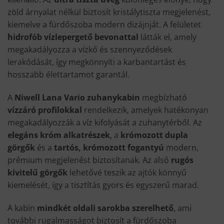
zöld árnyalat nélkül biztosít kristálytiszta megjelenést,
kiemelve a fürdőszoba modern dizájnját. A felületet
hidrofób vízlepergető bevonattal
látták el, amely
megakadályozza a vízkő és szennyeződések
lerakódását, így megkönnyíti a karbantartást és
hosszabb élettartamot garantál.
A
Niwell Lana Vario zuhanykabin
megbízható
vízzáró profilokkal
rendelkezik, amelyek hatékonyan
megakadályozzák a víz kifolyását a zuhanytérből. Az
elegáns króm alkatrészek
, a
krómozott dupla
görgők
és a
tartós, krómozott fogantyú
modern,
prémium megjelenést biztosítanak. Az alsó
rugós
kivitelű görgők
lehetővé teszik az ajtók könnyű
kiemelését, így a tisztítás gyors és egyszerű marad.
A kabin
mindkét oldali sarokba szerelhető
, ami
további rugalmasságot biztosít a fürdőszoba