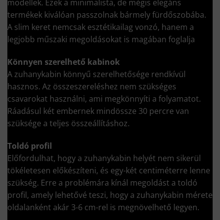
modellek. Ezek a minimalista, de mégis elegáns
termékek kiválóan passzolnak bármely fürdőszobába.
A slim keret nemcsak esztétikailag vonzó, hanem a
legjobb műszaki megoldásokat is magában foglalja
Könnyen szerelhető kabinok
A zuhanykabin könnyű szerelhetősége rendkívül
hasznos. Az összeszereléshez nem szükséges
csavarokat használni, ami megkönnyíti a folyamatot.
Ráadásul két embernek mindössze 30 percre van
szüksége a teljes összeállításhoz.
Toldó profil
Előfordulhat, hogy a zuhanykabin helyét nem sikerül
tökéletesen előkészíteni, és egy-két centiméterre lenne
szükség. Erre a problémára kínál megoldást a toldó
profil, amely lehetővé teszi, hogy a zuhanykabin mérete
oldalanként akár 3-6 cm-rel is megnövelhető legyen.