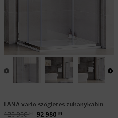
LANA vario szögletes zuhanykabin
Original
Current
120 900
92 980
Ft
Ft