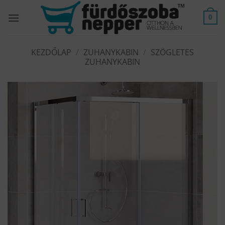
Skip
to
0
content
KEZDŐLAP
/
ZUHANYKABIN
/
SZÖGLETES
ZUHANYKABIN