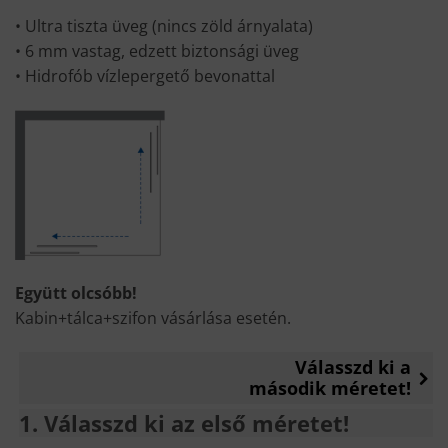
• Ultra tiszta üveg (nincs zöld árnyalata)
• 6 mm vastag, edzett biztonsági üveg
• Hidrofób vízlepergető bevonattal
Együtt olcsóbb!
Kabin+tálca+szifon vásárlása esetén.
Válasszd ki a
második méretet!
1
Válasszd ki az első méretet!