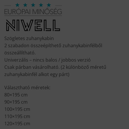
price
price
was:
is:
120
92
900 Ft.
980 Ft.
Szögletes zuhanykabin
2 szabadon összeépíthető zuhanykabinfélből
összeállítható.
Univerzális – nincs balos / jobbos verzió
Csak párban vásárolható. (2 különböző méretű
zuhanykabinfél alkot egy párt)
Választható méretek:
80×195 cm
90×195 cm
100×195 cm
110×195 cm
120×195 cm