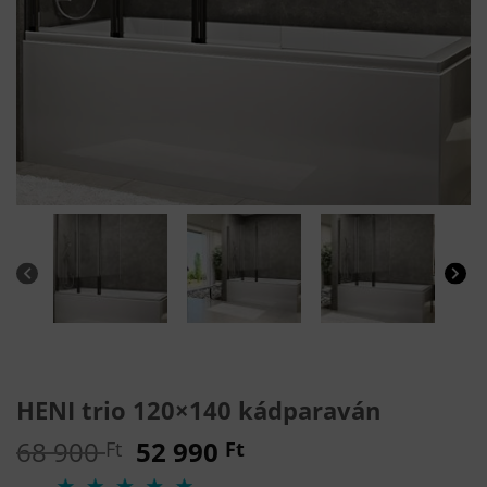
HENI trio 120×140 kádparaván
Original
Current
68 900
52 990
Ft
Ft
price
price