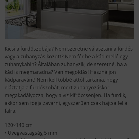
Kicsi a fürdőszobája? Nem szeretne választani a fürdés
vagy a zuhanyzás között? Nem fér be a kád mellé egy
zuhanykabin? Általában zuhanyzik, de szeretné, ha a
kád is megmaradna? Van megoldás! Használjon
kádparavánt! Nem kell többé attól tartania, hogy
eláztatja a fürdőszobát, mert zuhanyozáskor
megakadályozza, hogy a víz kifröccsenjen. Ha fürdik,
akkor sem fogja zavarni, egyszerűen csak hajtsa fel a
falra.
120×140 cm
• Üvegvastagság 5 mm