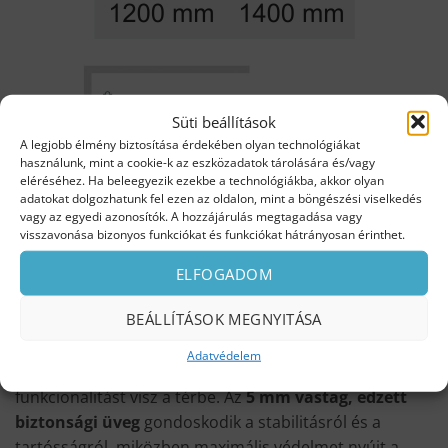
Süti beállítások
A legjobb élmény biztosítása érdekében olyan technológiákat
használunk, mint a cookie-k az eszközadatok tárolására és/vagy
eléréséhez. Ha beleegyezik ezekbe a technológiákba, akkor olyan
adatokat dolgozhatunk fel ezen az oldalon, mint a böngészési viselkedés
vagy az egyedi azonosítók. A hozzájárulás megtagadása vagy
visszavonása bizonyos funkciókat és funkciókat hátrányosan érinthet.
ELFOGADOM
A
Niwell Heni Trio kádparaván
tökéletes választás, ha
BEÁLLÍTÁSOK MEGNYITÁSA
modern és praktikus megoldást keres a
fürdőszobába
.
A
120×140 cm
méretű
kádparaván
letisztult dizájnnal
Adatvédelem
és elegáns megjelenéssel rendelkezik, amely stílust és
funkcionalitást visz a térbe. Az
5 mm vastag, edzett
biztonsági üveg
gondoskodik a stabilitásról és a
tartósságról, miközben maximális védelmet nyújt a