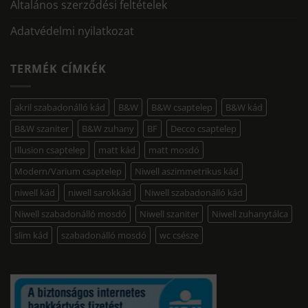
Általános szerződési feltételek
Adatvédelmi nyilatkozat
TERMÉK CÍMKÉK
akril szabadonálló kád
B&W
B&W csaptelep
B&W kád
B&W szaniter
B&W zuhany
BF
Decco csaptelep
Illusion csaptelep
matt kád
matt mosdó
Modern/Varium csaptelep
Niwell aszimmetrikus kád
niwell kád
niwell sarokkád
Niwell szabadonálló kád
Niwell szabadonálló mosdó
Niwell szaniter
Niwell zuhanytálca
slim kád
szabadonálló mosdó
wc csésze