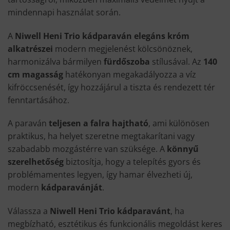
mindennapi használat során.
A
Niwell Heni Trio kádparaván
elegáns króm
alkatrészei
modern megjelenést kölcsönöznek,
harmonizálva bármilyen
fürdőszoba
stílusával. Az
140
cm magasság
hatékonyan megakadályozza a víz
kifröccsenését, így hozzájárul a tiszta és rendezett tér
fenntartásához.
A paraván
teljesen a falra hajtható
, ami különösen
praktikus, ha helyet szeretne megtakarítani vagy
szabadabb mozgástérre van szüksége. A
könnyű
szerelhetőség
biztosítja, hogy a telepítés gyors és
problémamentes legyen, így hamar élvezheti új,
modern
kádparavánját
.
Válassza a
Niwell Heni Trio kádparavánt
, ha
megbízható, esztétikus és funkcionális megoldást keres