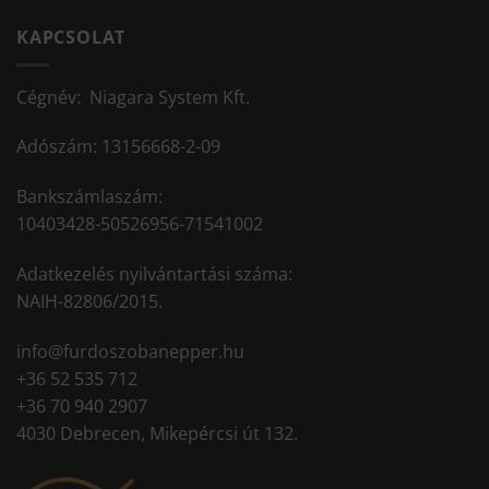
KAPCSOLAT
Cégnév: Niagara System Kft.
Adószám: 13156668-2-09
Bankszámlaszám:
10403428-50526956-71541002
Adatkezelés nyilvántartási száma:
NAIH-82806/2015.
info@furdoszobanepper.hu
+36 52 535 712
+36 70 940 2907
4030 Debrecen, Mikepércsi út 132.