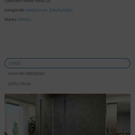
Cikkszám:
NWKP-HEN120
Kategóriák:
Kádparaván
,
Zuhanykabin
Márka:
NIWELL
LEÍRÁS
GYAKORI KÉRDÉSEK
LETÖLTÉSEK