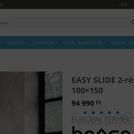
907
GYIK
sés
tkezőre:
SZANITER
CSAPTELEP
EXTRÁK, KIEGÉSZÍTŐK
AKCIÓK
TU
EASY SLIDE 2-r
100×150
94 990
Ft