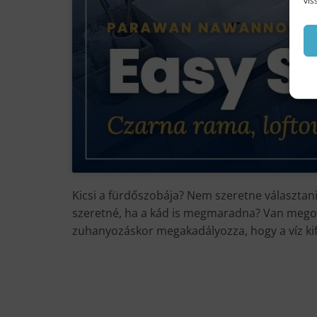
vis
Kicsi a fürdőszobája? Nem szeretne választan
szeretné, ha a kád is megmaradna? Van megold
zuhanyozáskor megakadályozza, hogy a víz kifrö