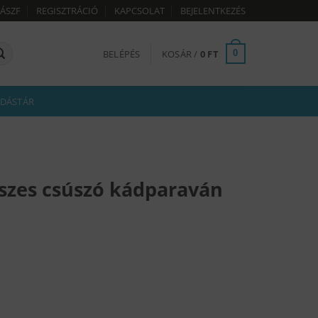
ÁSZF
REGISZTRÁCIÓ
KAPCSOLAT
BEJELENTKEZÉS
BELÉPÉS
KOSÁR /
0
FT
0
DÁSTÁR
észes csúszó kádparaván