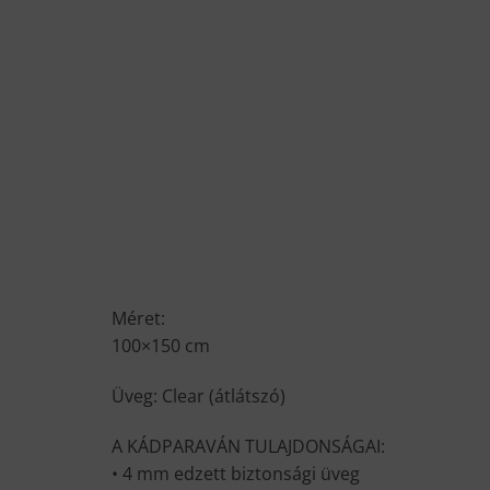
Méret:
100×150 cm
Üveg: Clear (átlátszó)
A KÁDPARAVÁN TULAJDONSÁGAI:
• 4 mm edzett biztonsági üveg