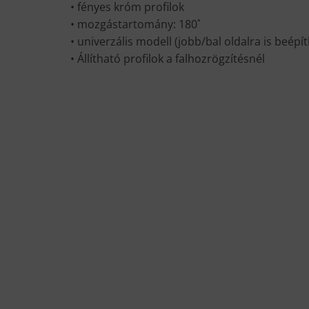
• fényes króm profilok
• mozgástartomány: 180˚
• univerzális modell (jobb/bal oldalra is beépí
• Állítható profilok a falhozrögzítésnél