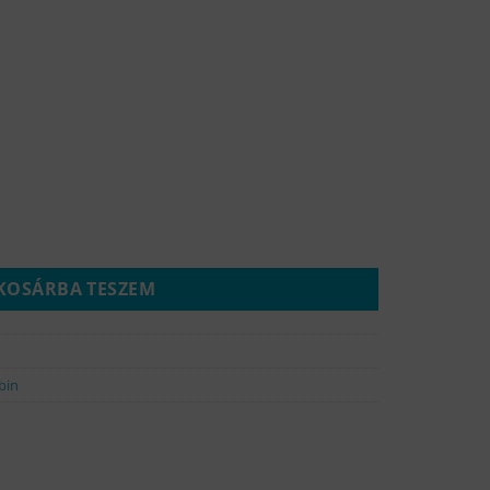
kádparaván 100x150 mennyiség
KOSÁRBA TESZEM
bin