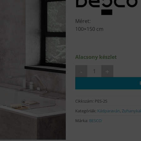
Méret:
100×150 cm
Alacsony készlet
EASY SLIDE 2-részes csúszó 
Cikkszám:
PES-2S
Kategóriák:
Kádparaván
,
Zuhanyka
Márka:
BESCO