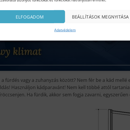
szavonása bizonyos funkciókat és funkciókat hátrányosan érinthet.
ELFOGADOM
BEÁLLÍTÁSOK MEGNYITÁSA
Adatvédelem
i a fürdés vagy a zuhanyzás között? Nem fér be a kád mellé 
ás! Használjon kádparavánt! Nem kell többé attól tartania,
ccsenjen. Ha fürdik, akkor sem fogja zavarni, egyszerűen cs