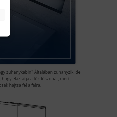
egy zuhanykabin? Általában zuhanyzik, de
 hogy eláztatja a fürdőszobát, mert
ak hajtsa fel a falra.