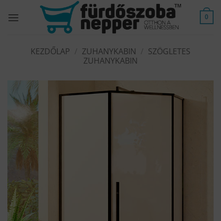
Skip
to
0
content
KEZDŐLAP
/
ZUHANYKABIN
/
SZÖGLETES
ZUHANYKABIN