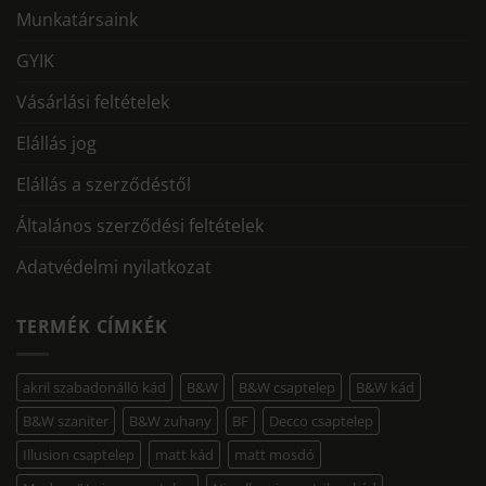
Munkatársaink
GYIK
Vásárlási feltételek
Elállás jog
Elállás a szerződéstől
Általános szerződési feltételek
Adatvédelmi nyilatkozat
TERMÉK CÍMKÉK
akril szabadonálló kád
B&W
B&W csaptelep
B&W kád
B&W szaniter
B&W zuhany
BF
Decco csaptelep
Illusion csaptelep
matt kád
matt mosdó