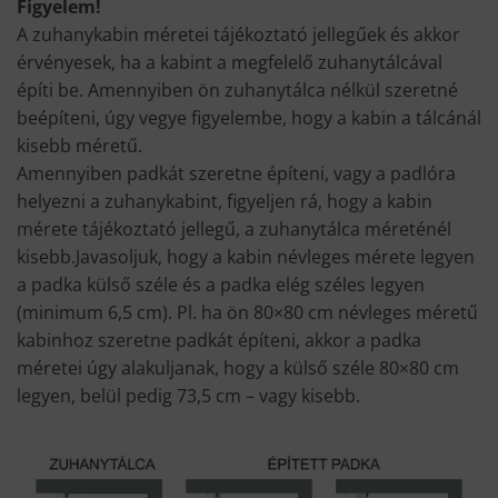
Figyelem!
A zuhanykabin méretei tájékoztató jellegűek és akkor
érvényesek, ha a kabint a megfelelő zuhanytálcával
építi be. Amennyiben ön zuhanytálca nélkül szeretné
beépíteni, úgy vegye figyelembe, hogy a kabin a tálcánál
kisebb méretű.
Amennyiben padkát szeretne építeni, vagy a padlóra
helyezni a zuhanykabint, figyeljen rá, hogy a kabin
mérete tájékoztató jellegű, a zuhanytálca méreténél
kisebb.Javasoljuk, hogy a kabin névleges mérete legyen
a padka külső széle és a padka elég széles legyen
(minimum 6,5 cm). Pl. ha ön 80×80 cm névleges méretű
kabinhoz szeretne padkát építeni, akkor a padka
méretei úgy alakuljanak, hogy a külső széle 80×80 cm
legyen, belül pedig 73,5 cm – vagy kisebb.