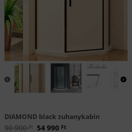
DIAMOND black zuhanykabin
Original
Current
90 900
54 990
Ft
Ft