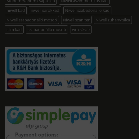
Modern/Varium csaptelep
Niwell aszimmetrikus kád
niwell kád
niwell sarokkád
Niwell szabadonálló kád
Niwell szabadonálló mosdó
Niwell szaniter
Niwell zuhanytálca
slim kád
szabadonálló mosdó
wc csésze