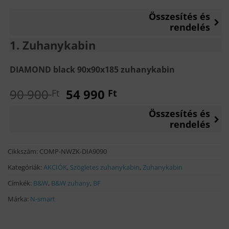
Összesítés és
rendelés
1
Zuhanykabin
DIAMOND black 90x90x185 zuhanykabin
Original
Current
90 900
54 990
Ft
Ft
price
price
Összesítés és
was:
is:
rendelés
90
54
900 Ft.
990 Ft.
Cikkszám:
COMP-NWZK-DIA9090
Kategóriák:
AKCIÓK
,
Szögletes zuhanykabin
,
Zuhanykabin
Címkék:
B&W
,
B&W zuhany
,
BF
Márka:
N-smart