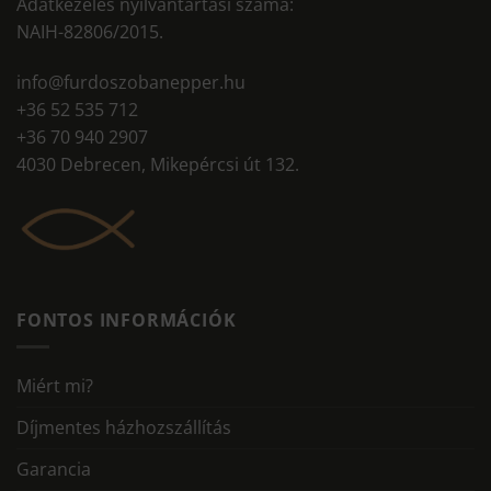
Adatkezelés nyilvántartási száma:
NAIH-82806/2015.
info@furdoszobanepper.hu
+36 52 535 712
+36 70 940 2907
4030 Debrecen, Mikepércsi út 132.
FONTOS INFORMÁCIÓK
Miért mi?
Díjmentes házhozszállítás
Garancia