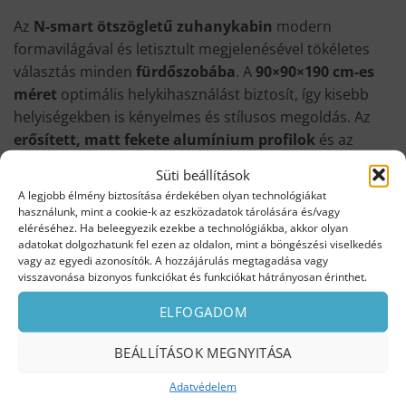
Az
N-smart ötszögletű zuhanykabin
modern
formavilágával és letisztult megjelenésével tökéletes
választás minden
fürdőszobába
. A
90×90×190 cm-es
méret
optimális helykihasználást biztosít, így kisebb
helyiségekben is kényelmes és stílusos megoldás. Az
erősített, matt fekete alumínium profilok
és az
elegáns matt fekete alkatrészek
exkluzív megjelenést
Süti beállítások
kölcsönöznek a kabinnak, míg a
6 mm vastag edzett
A legjobb élmény biztosítása érdekében olyan technológiákat
biztonsági üveg
stabilitást és tartósságot garantál.
használunk, mint a cookie-k az eszközadatok tárolására és/vagy
eléréséhez. Ha beleegyezik ezekbe a technológiákba, akkor olyan
adatokat dolgozhatunk fel ezen az oldalon, mint a böngészési viselkedés
A
mágnesesen záródó ajtók
halk és biztos csukódást
vagy az egyedi azonosítók. A hozzájárulás megtagadása vagy
tesznek lehetővé, míg a
vízzáró profilok
visszavonása bizonyos funkciókat és funkciókat hátrányosan érinthet.
gondoskodnak arról, hogy a víz a zuhanykabinnon
ELFOGADOM
belül maradjon, megóvva ezzel a fürdőszoba többi
részét. Az
állítható falprofilok
akár 1,5-2 cm eltérést is
BEÁLLÍTÁSOK MEGNYITÁSA
korrigálnak, így a kabin könnyen beilleszthető a
kevésbé tökéletes falakhoz is.
Adatvédelem