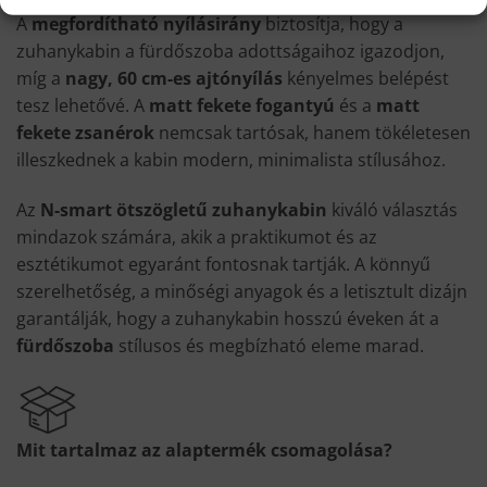
A
megfordítható nyílásirány
biztosítja, hogy a
zuhanykabin a fürdőszoba adottságaihoz igazodjon,
míg a
nagy, 60 cm-es ajtónyílás
kényelmes belépést
tesz lehetővé. A
matt fekete fogantyú
és a
matt
fekete zsanérok
nemcsak tartósak, hanem tökéletesen
illeszkednek a kabin modern, minimalista stílusához.
Az
N-smart ötszögletű zuhanykabin
kiváló választás
mindazok számára, akik a praktikumot és az
esztétikumot egyaránt fontosnak tartják. A könnyű
szerelhetőség, a minőségi anyagok és a letisztult dizájn
garantálják, hogy a zuhanykabin hosszú éveken át a
fürdőszoba
stílusos és megbízható eleme marad.
Mit tartalmaz az alaptermék csomagolása?