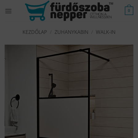
Skip
to
0
content
KEZDŐLAP
/
ZUHANYKABIN
/
WALK-IN