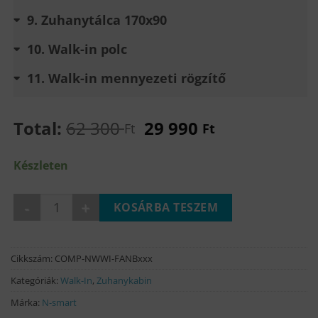
9
Zuhanytálca 170x90
10
Walk-in polc
11
Walk-in mennyezeti rögzítő
Total:
62 300
29 990
Ft
Ft
Készleten
FANNY black walk-in zuhanyfal mennyiség
KOSÁRBA TESZEM
Cikkszám:
COMP-NWWI-FANBxxx
Kategóriák:
Walk-In
,
Zuhanykabin
Márka:
N-smart