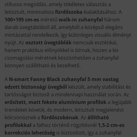
stílusos megoldás, amely tökéletes választás a
letisztult, minimalista
fürdőszoba
kialakításához. A
100×195 cm-es
méretű
walk-in zuhanyfal
három
darab üvegtáblából áll, amelyből a középső elegáns
mintázattal rendelkezik, így különleges vizuális élményt
nyújt. Az
osztott üvegtáblák
nemcsak esztétikai,
hanem praktikus előnyökkel is bírnak, hiszen a kis
csomagolási méretnek köszönhetően a zuhanyfal
könnyen szállítható és kezelhető.
A
N-smart Fanny Black zuhanyfal
5 mm vastag
edzett biztonsági üvegből
készült, amely stabilitást és
tartósságot biztosít a mindennapi használat során. Az
erősített, matt fekete alumínium profilok
a legújabb
trendeket követik, és modern, letisztult megjelenést
kölcsönöznek a
fürdőszobának
. Az
állítható
profilokkal
a falhoz történő rögzítésnél
1,5-2 cm-es
korrekciós lehetőség
is biztosított, így a zuhanyfal