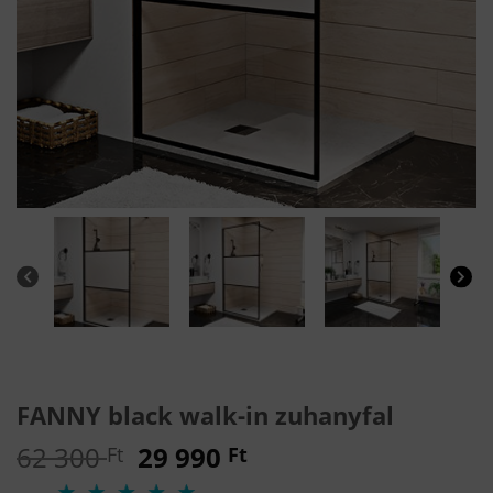
FANNY black walk-in zuhanyfal
Original
Current
62 300
29 990
Ft
Ft
price
price