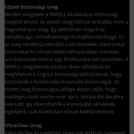
Edzett biztonsági üveg
Minden üvegelem a NIWELL kínálatában biztonsági
üvegből készül. Az edzett üveg hétszer erősebb, mint a
hagyományos üveg, így jelentősen megnő az
ütésállósága, terhelhetősége és hajlítószilárdsága. Ez
az üveg rendkívül ellenálló a sérülésekkel, mechanikai
hatásokkal és hőmérsékleti változásokkal szemben,
ami különösen fontos egy fürdőszobai környezetben. A
NIWELL üvegelemek edzése révén időtállóak és
megfelelnek a szigorú biztonsági előírásoknak, hogy
biztosítsák a fürdőszoba maximális biztonságát. Az
edzett üveg biztonságos jellege abban rejlik, hogy
esetleges törés esetén ezer apró, tompa élű darabra
esik szét, így elkerülhetők a komolyabb sérülések,
legfeljebb csak kisebb karcolások keletkezhetnek.
UltraClear üveg
Valószínűleg észrevetted, hogy sok átlátszó üvegelem,