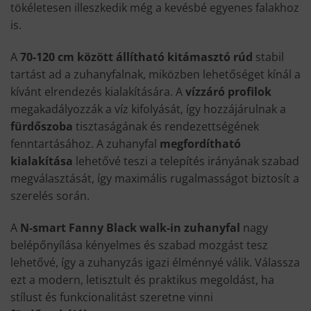
tökéletesen illeszkedik még a kevésbé egyenes falakhoz
is.
A
70-120 cm között állítható kitámasztó rúd
stabil
tartást ad a zuhanyfalnak, miközben lehetőséget kínál a
kívánt elrendezés kialakítására. A
vízzáró profilok
megakadályozzák a víz kifolyását, így hozzájárulnak a
fürdőszoba
tisztaságának és rendezettségének
fenntartásához. A zuhanyfal
megfordítható
kialakítása
lehetővé teszi a telepítés irányának szabad
megválasztását, így maximális rugalmasságot biztosít a
szerelés során.
A
N-smart Fanny Black walk-in zuhanyfal
nagy
belépőnyílása kényelmes és szabad mozgást tesz
lehetővé, így a zuhanyzás igazi élménnyé válik. Válassza
ezt a modern, letisztult és praktikus megoldást, ha
stílust és funkcionalitást szeretne vinni