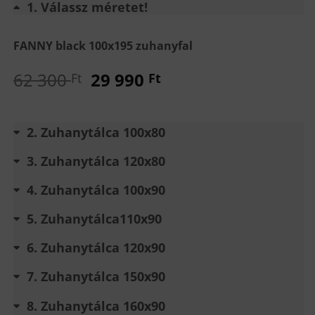
1
Válassz méretet!
FANNY black 100x195 zuhanyfal
Original
Current
62 300
29 990
Ft
Ft
price
price
was:
is:
62
29
2
Zuhanytálca 100x80
300 Ft.
990 Ft.
3
Zuhanytálca 120x80
4
Zuhanytálca 100x90
5
Zuhanytálca110x90
6
Zuhanytálca 120x90
7
Zuhanytálca 150x90
8
Zuhanytálca 160x90