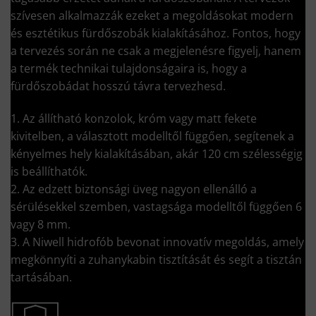
szívesen alkalmazzák ezeket a megoldásokat modern
és esztétikus fürdőszobák kialakításához. Fontos, hogy
a tervezés során ne csak a megjelenésre figyelj, hanem
a termék technikai tulajdonságaira is, hogy a
fürdőszobádat hosszú távra tervezhesd.
1. Az állítható konzolok, króm vagy matt fekete
kivitelben, a választott modelltől függően, segítenek a
kényelmes hely kialakításában, akár 120 cm szélességig
is beállíthatók.
2. Az edzett biztonsági üveg nagyon ellenálló a
sérülésekkel szemben, vastagsága modelltől függően 6
vagy 8 mm.
3. A Niwell hidrofób bevonat innovatív megoldás, amely
megkönnyíti a zuhanykabin tisztítását és segít a tisztán
tartásában.