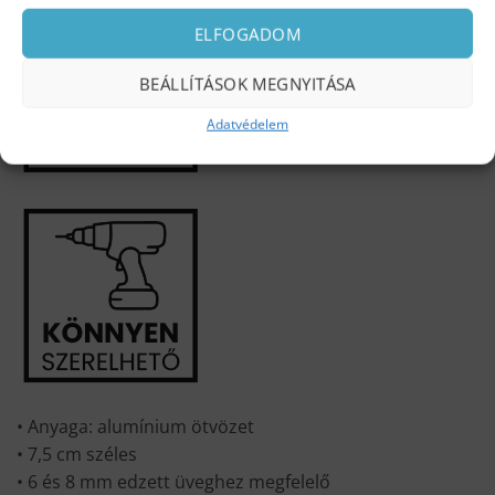
ELFOGADOM
BEÁLLÍTÁSOK MEGNYITÁSA
Adatvédelem
• Anyaga: alumínium ötvözet
• 7,5 cm széles
• 6 és 8 mm edzett üveghez megfelelő