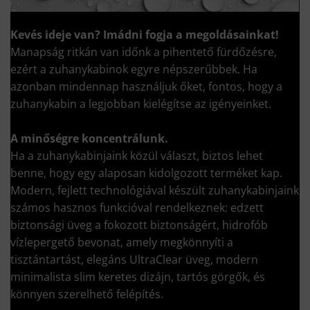
Kevés ideje van?
Imádni fogja a megoldásainkat!
Manapság ritkán van időnk a pihentető fürdőzésre,
ezért a zuhanykabinok egyre népszerűbbek. Ha
azonban mindennap használjuk őket, fontos, hogy a
zuhanykabin a legjobban kielégítse az igényeinket.
A minőségre koncentrálunk.
Ha a zuhanykabinjaink közül választ, biztos lehet
benne, hogy egy alaposan kidolgozott terméket kap.
Modern, fejlett technológiával készült zuhanykabinjaink
számos hasznos funkcióval rendelkeznek: edzett
biztonsági üveg a fokozott biztonságért, hidrofób
vízlepergető bevonat, amely megkönnyíti a
tisztántartást, elegáns UltraClear üveg, modern
minimalista slim keretes dizájn, tartós görgők, és
könnyen szerelhető felépítés.