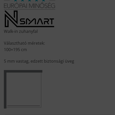
was:
is:
62
29
300 Ft.
990 Ft.
Walk-in zuhanyfal
Választható méretek:
100×195 cm
5 mm vastag, edzett biztonsági üveg