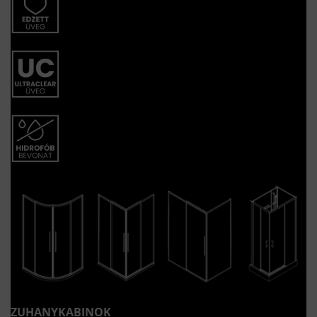
ZUHANYKABINOK