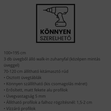
100×195 cm
3 db üvegből álló walk-in zuhanyfal (középen mintás
üveggel)
70-120 cm állítható kitámasztó rúd
• Osztott üvegtáblák
• Könnyen szállítható (kis csomagolás méret)
• Erősített, matt fekete alu profilok
• Üvegvastagság 5 mm
• Állítható profilok a falhoz rögzítésnél: 1,5-2 cm
• Vízzáró profilok