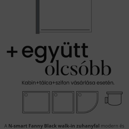
A
N-smart Fanny Black walk-in zuhanyfal
modern és