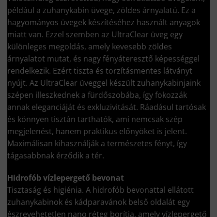
például a zuhanykabin üvege, zöldes árnyalatú. Ez a
hagyományos üvegek készítéséhez használt anyagok
miatt van. Ezzel szemben az UltraClear üveg egy
különleges megoldás, amely kevesebb zöldes
árnyalatot mutat, és nagy fényáteresztő képességgel
rendelkezik. Ezért tiszta és torzításmentes látványt
nyújt. Az UltraClear üveggel készült zuhanykabinjaink
szépen illeszkednek a fürdőszobába, így fokozzák
annak eleganciáját és exkluzivitását. Ráadásul tartósak
és könnyen tisztán tarthatók, ami nemcsak szép
megjelenést, hanem praktikus előnyöket is jelent.
Maximálisan kihasználják a természetes fényt, így
tágasabbnak érződik a tér.
Hidrofób vízlepergető bevonat
Tisztaság és higiénia. A hidrofób bevonattal ellátott
zuhanykabinok és kádparavánok belső oldalát egy
észrevehetetlen nano réteg borítja, amely vízlepergető