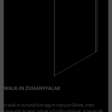
WALK-IN ZUHANYFALAK
A walk-in zuhanyfalak egyre népszerűbbek, mert
tágasabb érzetet adnak a fürdőszobának. A tervezők