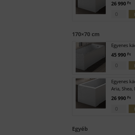
26 990
Ft
170×70 cm
Egyenes ká
45 990
Ft
Egyenes ká
Aria, Shea,
26 990
Ft
Egyéb