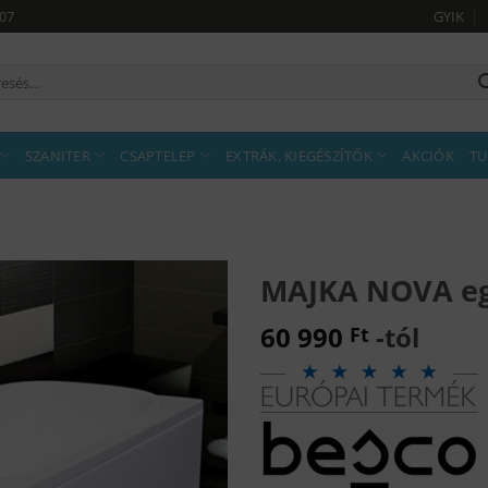
907
GYIK
sés
tkezőre:
SZANITER
CSAPTELEP
EXTRÁK, KIEGÉSZÍTŐK
AKCIÓK
TU
MAJKA NOVA eg
60 990
-tól
Ft