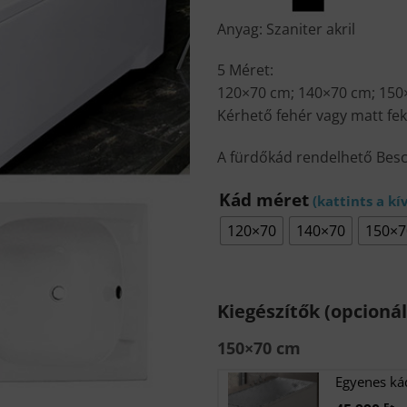
Anyag: Szaniter akril
5 Méret:
120×70 cm; 140×70 cm; 150
Kérhető fehér vagy matt fek
A fürdőkád rendelhető Besco
Kád méret
120×70
140×70
150×7
Kiegészítők (opcionál
150×70 cm
Egyenes ká