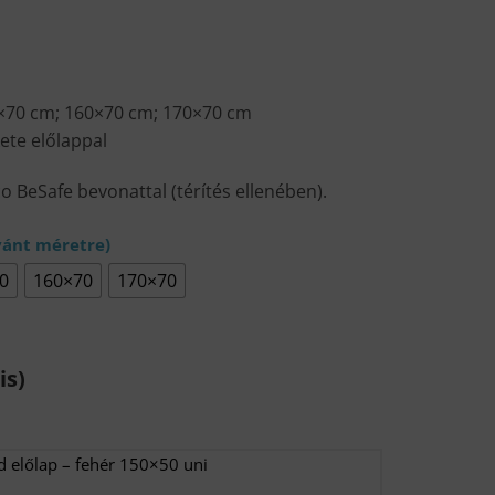
×70 cm; 160×70 cm; 170×70 cm
ete előlappal
 BeSafe bevonattal (térítés ellenében).
0
160×70
170×70
is)
d előlap – fehér 150×50 uni