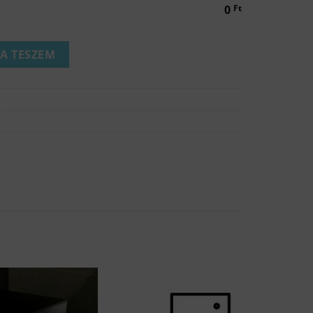
0
Ft
méret) mennyiség
A TESZEM