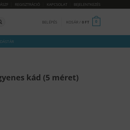
ÁSZF
REGISZTRÁCIÓ
KAPCSOLAT
BEJELENTKEZÉS
BELÉPÉS
KOSÁR /
0
FT
0
DÁSTÁR
yenes kád (5 méret)