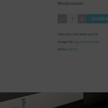
Mindösszesen
MAJKA NOVA egyenes kád (5 
KOSÁRB
Cikkszám:
VAR-WAM-xxx-PK
Kategóriák:
Egyenes kád
,
Kád
Márka:
BESCO