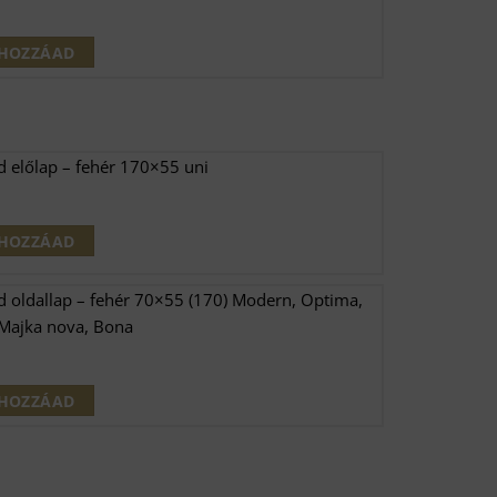
HOZZÁAD
d előlap – fehér 170×55 uni
HOZZÁAD
d oldallap – fehér 70×55 (170) Modern, Optima,
 Majka nova, Bona
HOZZÁAD