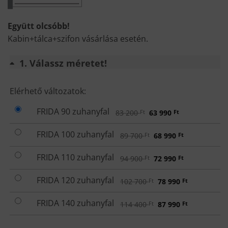
Együtt olcsóbb!
Kabin+tálca+szifon vásárlása esetén.
1
Válassz méretet!
VÁLASSZ
Elérhető változatok:
MÉRETET!
FRIDA 90 zuhanyfal
Original
Current
83 200
Ft
63 990
Ft
price
price
was:
is:
83
63
FRIDA 100 zuhanyfal
Original
Current
89 700
Ft
68 990
Ft
200 Ft.
990 Ft.
price
price
was:
is:
89
68
FRIDA 110 zuhanyfal
Original
Current
94 900
Ft
72 990
Ft
700 Ft.
990 Ft.
price
price
was:
is:
94
72
FRIDA 120 zuhanyfal
Original
Current
102 700
Ft
78 990
Ft
900 Ft.
990 Ft.
price
price
was:
is:
102
78
FRIDA 140 zuhanyfal
Original
Current
114 400
Ft
87 990
Ft
700 Ft.
990 Ft.
price
price
was:
is:
114
87