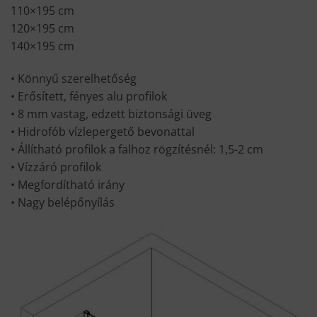
110×195 cm
120×195 cm
140×195 cm
• Könnyű szerelhetőség
• Erősített, fényes alu profilok
• 8 mm vastag, edzett biztonsági üveg
• Hidrofób vízlepergető bevonattal
• Állítható profilok a falhoz rögzítésnél: 1,5-2 cm
• Vízzáró profilok
• Megfordítható irány
• Nagy belépőnyílás