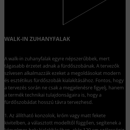
WALK-IN ZUHANYFALAK
A walk-in zuhanyfalak egyre népszerűbbek, mert
tágasabb érzetet adnak a fürdőszobának. A tervezők
szívesen alkalmazzák ezeket a megoldásokat modern
és esztétikus fürdőszobák kialakításához. Fontos, hogy
a tervezés során ne csak a megjelenésre figyelj, hanem
a termék technikai tulajdonságaira is, hogy a
fürdőszobádat hosszú távra tervezhesd.
1. Az állítható konzolok, króm vagy matt fekete
kivitelben, a választott modelltől függően, segítenek a
kényelmes hely kialakításában, akár 120 cm szélességig