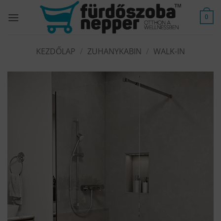
Skip
to
0
content
KEZDŐLAP
/
ZUHANYKABIN
/
WALK-IN