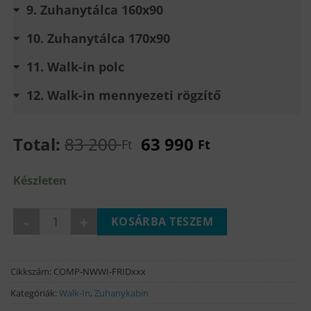
9
Zuhanytálca 160x90
10
Zuhanytálca 170x90
11
Walk-in polc
12
Walk-in mennyezeti rögzítő
Total:
83 200
63 990
Ft
Ft
Készleten
FRIDA walk-in zuhanyfal mennyiség
KOSÁRBA TESZEM
Cikkszám:
COMP-NWWI-FRIDxxx
Kategóriák:
Walk-In
,
Zuhanykabin