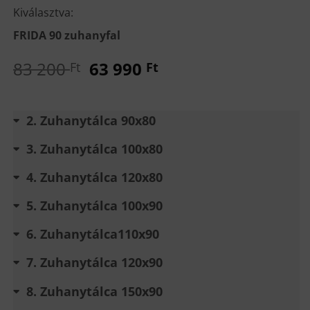
400 Ft.
990 Ft.
Kiválasztva:
FRIDA 90 zuhanyfal
Original
Current
83 200
63 990
Ft
Ft
price
price
was:
is:
83
63
2
Zuhanytálca 90x80
200 Ft.
990 Ft.
3
Zuhanytálca 100x80
4
Zuhanytálca 120x80
5
Zuhanytálca 100x90
6
Zuhanytálca110x90
7
Zuhanytálca 120x90
8
Zuhanytálca 150x90