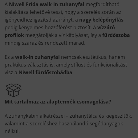
A
Niwell Frida walk-in zuhanyfal
megfordítható
kialakítása lehetővé teszi, hogy a szerelés során az
igényeidhez igazítsd az irányt, a
nagy belépőnyílás
pedig kényelmes hozzáférést biztosít. A
vízzáró
profilok
meggátolják a víz kifolyását, így a
fürdőszoba
mindig száraz és rendezett marad.
Ez a
walk-in zuhanyfal
nemcsak esztétikus, hanem
praktikus választás is, amely stílust és funkcionalitást
visz a
Niwell fürdőszobádba
.
Mit tartalmaz az alaptermék csomagolása?
A zuhanykabin alkatrészei – zuhanytálca és kiegészítők,
valamint a szereléshez használandó segédanyagok
nélkül.