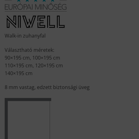
was:
is:
83
63
200 Ft.
990 Ft.
Walk-in zuhanyfal
Választható méretek:
90×195 cm, 100×195 cm
110×195 cm, 120×195 cm
140×195 cm
8 mm vastag, edzett biztonsági üveg