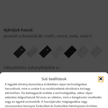
Ajánljuk hozzá:
Javasolt zuhanytálcák: nadin, ozora, zeda, zeda-C
Választhatsz zuhanyfolyókát is.
Süti beállítások
A legjobb élmény biztosítása érdekében olyan technológiákat
használunk, mint a cookie-k az eszközadatok tárolására és/vagy
eléréséhez. Ha beleegyezik ezekbe a technológiákba, akkor olyan
adatokat dolgozhatunk fel ezen az oldalon, mint a böngészési viselkedés
vagy az egyedi azonosítók. A hozzájárulás megtagadása vagy
walk-in kiegészítők
visszavonása bizonyos funkciókat és funkciókat hátrányosan érinthet.