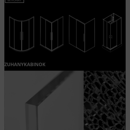
ZUHANYKABINOK