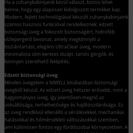
Ha a zuhanykabinjaink közül választ, biztos lehet
benne, hogy egy alaposan kidolgozott terméket kap.
Modern, fejlett technológiával készült zuhanykabinjaink
számos hasznos funkcióval rendelkeznek: edzett
biztonsági üveg a fokozott biztonságért, hidrofób
vízlepergető bevonat, amely megkönnyíti a
tisztántartást, elegáns UltraClear üveg, modern
minimalista slim keretes dizájn, tartós görgők, és
könnyen szerelhető felépítés.
Edzett biztonsági üveg
Minden üvegelem a NIWELL kínálatában biztonsági
üvegből készül. Az edzett üveg hétszer erősebb, mint a
hagyományos üveg, így jelentősen megnő az
ütésállósága, terhelhetősége és hajlítószilárdsága. Ez
az üveg rendkívül ellenálló a sérülésekkel, mechanikai
hatásokkal és hőmérsékleti változásokkal szemben,
ami különösen fontos egy fürdőszobai környezetben. A