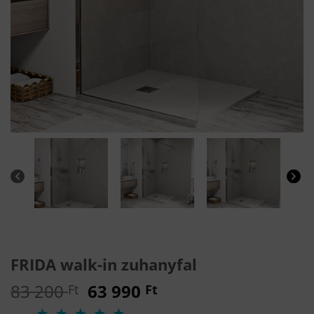
FRIDA walk-in zuhanyfal
Original
Current
83 200
63 990
Ft
Ft
price
price