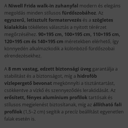
A
Niwell Frida walk-in zuhanyfal
modern és elegáns
megoldás minden stílusos
fürdőszobához
. Az
egyszerű, letisztult formatervezés
és a
szögletes
kialakítás
tökéletes választás a nyitott térérzet
megőrzéséhez.
90×195 cm, 100×195 cm, 110×195 cm,
120×195 cm és 140×195 cm
méretekben elérhető, így
könnyedén alkalmazkodik a különböző fürdőszobai
elrendezésekhez.
A
8 mm vastag, edzett biztonsági üveg
garantálja a
stabilitást és a biztonságot, míg a
hidrofób
vízlepergető bevonat
megkönnyíti a tisztántartást,
csökkentve a vízkő és szennyeződés lerakódását. Az
erősített, fényes alumínium profilok
tartósak és
stílusos megjelenést biztosítanak, míg az
állítható fali
profilok
(1,5–2 cm) segítik a precíz beállítást egyenetlen
falak esetén is.