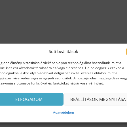
Süti beállítások
egjobb élmény biztosítása érdekében olyan technológiákat használunk, mint a
kie-k az eszközadatok tárolására és/vagy eléréséhez. Ha beleegyezik ezekbe a
hnológiákba, akkor olyan adatokat dolgozhatunk fel ezen az oldalon, mint a
gészési viselkedés vagy az egyedi azonosítók. A hozzájárulás megtagadása vag
szavonása bizonyos funkciókat és funkciókat hátrányosan érinthet.
ELFOGADOM
BEÁLLÍTÁSOK MEGNYITÁSA
Adatvédelem