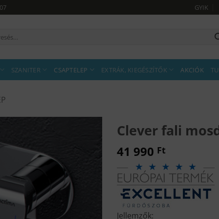
907
GYIK
sés
tkezőre:
SZANITER
CSAPTELEP
EXTRÁK, KIEGÉSZÍTŐK
AKCIÓK
TU
EP
Clever fali mos
41 990
Ft
Jellemzők: