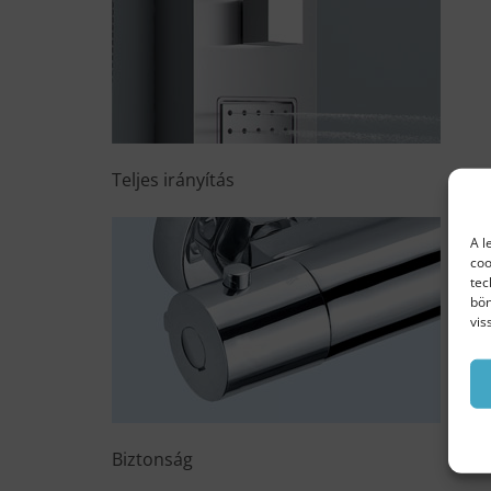
Teljes irányítás
A l
coo
tec
bön
vis
Biztonság