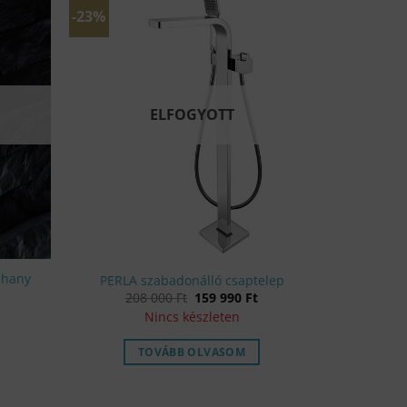
-23%
ELFOGYOTT
uhany
PERLA szabadonálló csaptelep
Original
Current
208 000
Ft
159 990
Ft
price
price
Nincs készleten
was:
is:
208
159
000 Ft.
990 Ft.
TOVÁBB OLVASOM