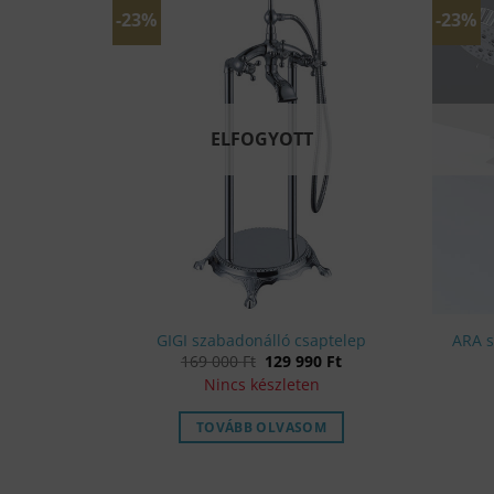
-23%
-23%
ELFOGYOTT
ő csaptelep
GIGI szabadonálló csaptelep
ARA s
l
Current
Original
Current
Ft
169 000
Ft
129 990
Ft
price
price
price
Nincs készleten
is:
was:
is:
45
169
129
990 Ft.
000 Ft.
990 Ft.
M
TOVÁBB OLVASOM