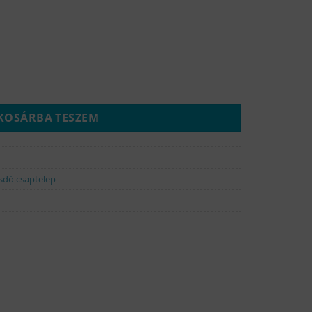
mennyiség
KOSÁRBA TESZEM
dó csaptelep