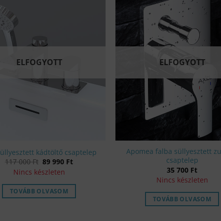
ELFOGYOTT
ELFOGYOTT
Apomea falba süllyesztett z
üllyesztett kádtöltő csaptelep
csaptelep
Original
Current
117 000
Ft
89 990
Ft
price
price
35 700
Ft
Nincs készleten
was:
is:
Nincs készleten
117
89
000 Ft.
990 Ft.
TOVÁBB OLVASOM
TOVÁBB OLVASOM