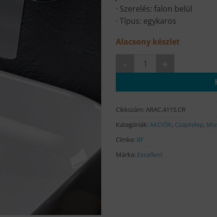
· Szerelés: falon belül
· Típus: egykaros
Alacsony készlet
Clever fali mosdó csaptelep 
Cikkszám:
ARAC.4115.CR
Kategóriák:
AKCIÓK
,
Csaptelep
,
Mos
Címke:
BF
Márka:
Excellent