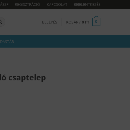
ÁSZF
REGISZTRÁCIÓ
KAPCSOLAT
BEJELENTKEZÉS
BELÉPÉS
KOSÁR /
0
FT
0
DÁSTÁR
dó csaptelep