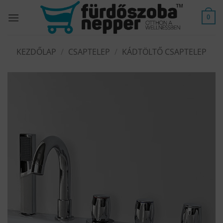
Skip
to
0
content
KEZDŐLAP
/
CSAPTELEP
/
KÁDTÖLTŐ CSAPTELEP