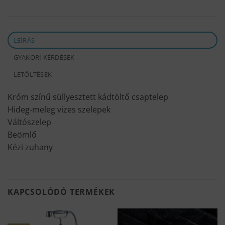
LEÍRÁS
GYAKORI KÉRDÉSEK
LETÖLTÉSEK
Króm színű süllyesztett kádtöltő csaptelep
Hideg-meleg vizes szelepek
Váltószelep
Beömlő
Kézi zuhany
KAPCSOLÓDÓ TERMÉKEK