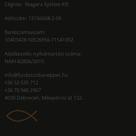
Cégnév: Niagara System Kft.
Adószám: 13156668-2-09
Bankszámlaszám:
10403428-50526956-71541002
Adatkezelés nyilvántartási száma:
NAIH-82806/2015.
info@furdoszobanepper.hu
+36 52 535 712
+36 70 940 2907
4030 Debrecen, Mikepércsi út 132.