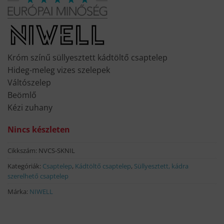
was:
is:
79
60
300 Ft.
990 Ft.
Króm színű süllyesztett kádtöltő csaptelep
Hideg-meleg vizes szelepek
Váltószelep
Beömlő
Kézi zuhany
Nincs készleten
Cikkszám:
NVCS-SKNIL
Kategóriák:
Csaptelep
,
Kádtöltő csaptelep
,
Süllyesztett, kádra
szerelhető csaptelep
Márka:
NIWELL