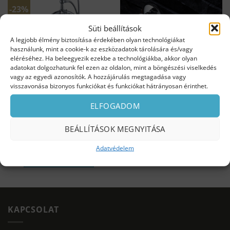
-23%
Süti beállítások
A legjobb élmény biztosítása érdekében olyan technológiákat
ELFOGYOTT
használunk, mint a cookie-k az eszközadatok tárolására és/vagy
eléréséhez. Ha beleegyezik ezekbe a technológiákba, akkor olyan
adatokat dolgozhatunk fel ezen az oldalon, mint a böngészési viselkedés
vagy az egyedi azonosítók. A hozzájárulás megtagadása vagy
visszavonása bizonyos funkciókat és funkciókat hátrányosan érinthet.
ELFOGADOM
GIGI szabadonálló
Apomea zuhany csaptelep
csaptelep
46 100
Ft
BEÁLLÍTÁSOK MEGNYITÁSA
Original
Current
169 000
Ft
129 990
Ft
Alacsony készlet
price
price
Nincs készleten
was:
is:
Adatvédelem
169
129
KOSÁRBA TESZEM
000 Ft.
990 Ft.
TOVÁBB OLVASOM
KAPCSOLAT