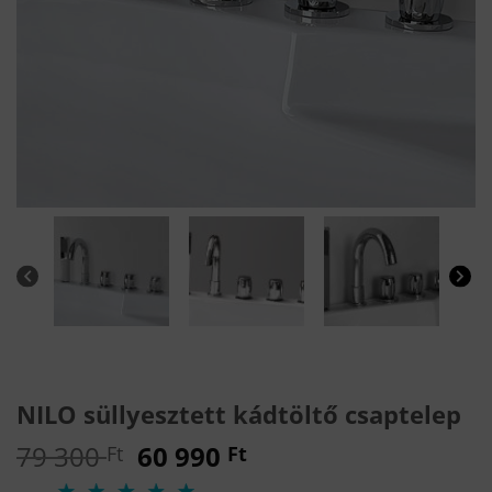
NILO süllyesztett kádtöltő csaptelep
Original
Current
79 300
60 990
Ft
Ft
price
price