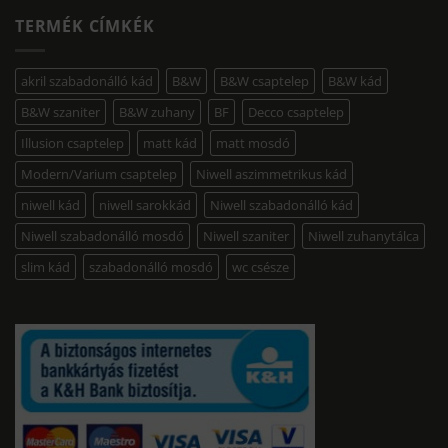
TERMÉK CÍMKÉK
akril szabadonálló kád
B&W
B&W csaptelep
B&W kád
B&W szaniter
B&W zuhany
BF
Decco csaptelep
Illusion csaptelep
matt kád
matt mosdó
Modern/Varium csaptelep
Niwell aszimmetrikus kád
niwell kád
niwell sarokkád
Niwell szabadonálló kád
Niwell szabadonálló mosdó
Niwell szaniter
Niwell zuhanytálca
slim kád
szabadonálló mosdó
wc csésze