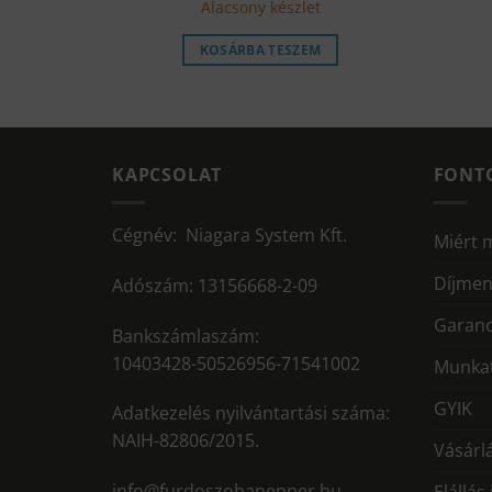
Alacsony készlet
KOSÁRBA TESZEM
M
KAPCSOLAT
FONT
Cégnév: Niagara System Kft.
Miért 
Díjmen
Adószám: 13156668-2-09
Garanc
Bankszámlaszám:
10403428-50526956-71541002
Munkat
GYIK
Adatkezelés nyilvántartási száma:
NAIH-82806/2015.
Vásárlá
info@furdoszobanepper.hu
Elállás