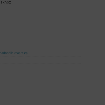
dakhoz
badonálló csaptelep