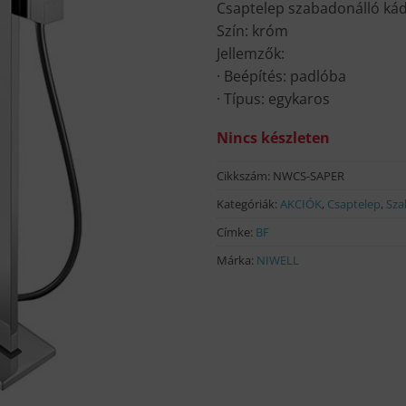
Csaptelep szabadonálló ká
Szín: króm
Jellemzők:
· Beépítés: padlóba
· Típus: egykaros
Nincs készleten
Cikkszám:
NWCS-SAPER
Kategóriák:
AKCIÓK
,
Csaptelep
,
Sza
Címke:
BF
Márka:
NIWELL