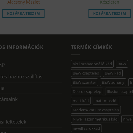
Alacsony készlet
Készleten
was:
i
208
000 Ft.
9
KOSÁRBA TESZEM
KOSÁRBA TESZEM
OS INFORMÁCIÓK
TERMÉK CÍMKÉK
akril szabadonálló kád
B&W
mi?
B&W csaptelep
B&W kád
tes házhozszállítás
B&W szaniter
B&W zuhany
B
ia
Decco csaptelep
Illusion csapte
ársaink
matt kád
matt mosdó
Modern/Varium csaptelep
Niwell aszimmetrikus kád
niwel
si feltételek
niwell sarokkád
 jog