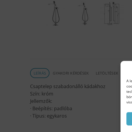
LEÍRÁS
GYAKORI KÉRDÉSEK
LETÖLTÉSEK
A l
Csaptelep szabadonálló kádakhoz
coo
tec
Szín: króm
bön
Jellemzők:
vis
· Beépítés: padlóba
· Típus: egykaros