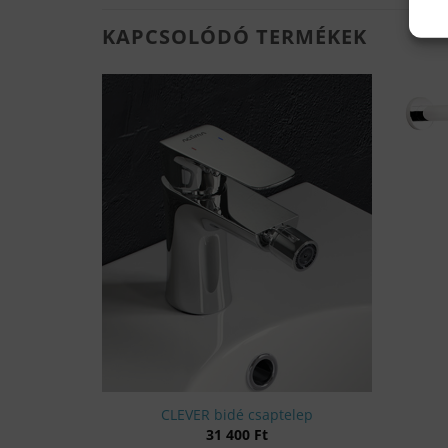
KAPCSOLÓDÓ TERMÉKEK
tt zuhany
CLEVER bidé csaptelep
31 400
Ft