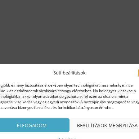
Süti beállítások
egjobb élmény biztosítása érdekében olyan technológiákat használunk, mint a
kie-k az eszközadatok tárolására és/vagy eléréséhez. Ha beleegyezik ezekbe a
hnológiákba, akkor olyan adatokat dolgozhatunk fel ezen az oldalon, mint a
gészési viselkedés vagy az egyedi azonosítók. A hozzájárulás megtagadása vag
szavonása bizonyos funkciókat és funkciókat hátrányosan érinthet.
ELFOGADOM
BEÁLLÍTÁSOK MEGNYITÁSA