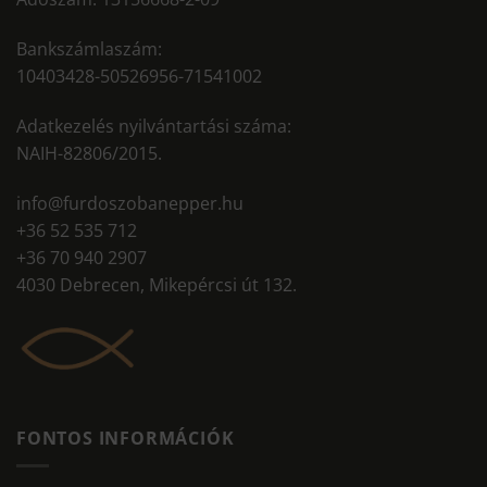
Bankszámlaszám:
10403428-50526956-71541002
Adatkezelés nyilvántartási száma:
NAIH-82806/2015.
info@furdoszobanepper.hu
+36 52 535 712
+36 70 940 2907
4030 Debrecen, Mikepércsi út 132.
FONTOS INFORMÁCIÓK