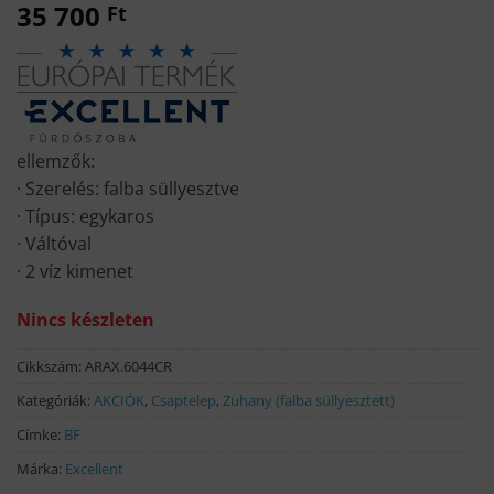
35 700
Ft
ellemzők:
· Szerelés: falba süllyesztve
· Típus: egykaros
· Váltóval
· 2 víz kimenet
Nincs készleten
Cikkszám:
ARAX.6044CR
Kategóriák:
AKCIÓK
,
Csaptelep
,
Zuhany (falba süllyesztett)
Címke:
BF
Márka:
Excellent