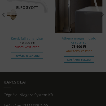
ELFOGYOTT
Athena magas mosdó
Kerek fali zuhanykar
csaptelep
10 500
Ft
75 900
Ft
Nincs készleten
Alacsony készlet
TOVÁBB OLVASOM
KOSÁRBA TESZEM
KAPCSOLAT
Cégnév: Niagara System Kft.
Adószám: 13156668-2-09