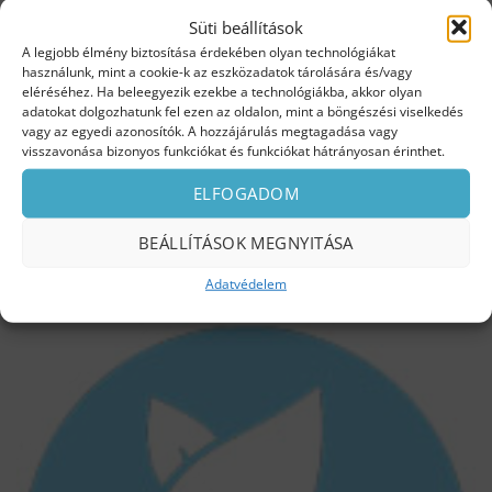
Süti beállítások
A legjobb élmény biztosítása érdekében olyan technológiákat
használunk, mint a cookie-k az eszközadatok tárolására és/vagy
eléréséhez. Ha beleegyezik ezekbe a technológiákba, akkor olyan
Ökológiai megoldás
adatokat dolgozhatunk fel ezen az oldalon, mint a böngészési viselkedés
vagy az egyedi azonosítók. A hozzájárulás megtagadása vagy
A legnagyobb vízfogyasztás a fürdőszobában a
visszavonása bizonyos funkciókat és funkciókat hátrányosan érinthet.
kézmosáshoz köthető, ezért fontos hogy csökkentsük
ELFOGADOM
az ekkor fellépő veszteségeket. Ezt szem előtt tartva
perlátort használunk a kézmosó csaptelepeknél, amely
BEÁLLÍTÁSOK MEGNYITÁSA
levegőt kever a víz mellé így lehetővé téve, hogy a
vízfogyasztás mindössze 3,5 l/perc legyen.
Adatvédelem