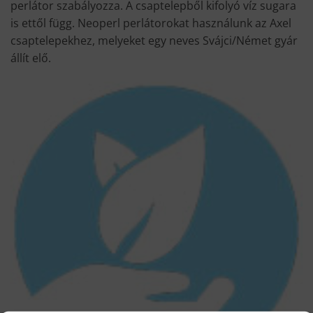
perlátor szabályozza. A csaptelepből kifolyó víz sugara
is ettől függ. Neoperl perlátorokat használunk az Axel
csaptelepekhez, melyeket egy neves Svájci/Német gyár
állít elő.