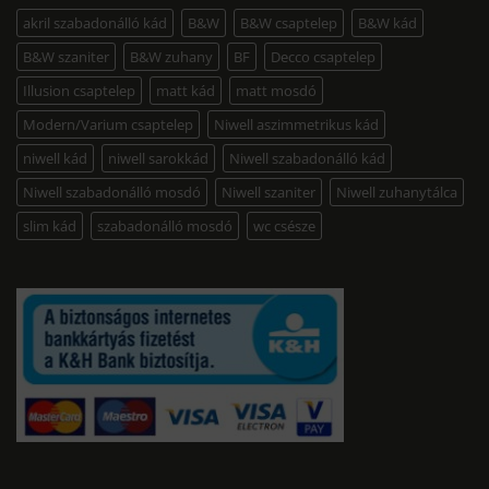
akril szabadonálló kád
B&W
B&W csaptelep
B&W kád
B&W szaniter
B&W zuhany
BF
Decco csaptelep
Illusion csaptelep
matt kád
matt mosdó
Modern/Varium csaptelep
Niwell aszimmetrikus kád
niwell kád
niwell sarokkád
Niwell szabadonálló kád
Niwell szabadonálló mosdó
Niwell szaniter
Niwell zuhanytálca
slim kád
szabadonálló mosdó
wc csésze