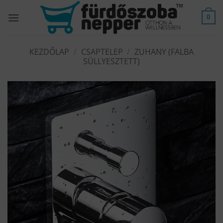
Skip
to
0
content
KEZDŐLAP
/
CSAPTELEP
/
ZUHANY (FALBA
SÜLLYESZTETT)