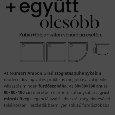
Az
N-smart Ambon Grad szögletes zuhanykabin
modern dizájnjával és praktikus megoldásaival ideális
választás minden
fürdőszobába
. Az
80×80×190 cm
és
90×90×190 cm
méretben elérhető zuhanykabin a
grad
mintás üveg
eleganciájával és diszkrét megjelenésével
tökéletesen illeszkedik bármilyen stílusú fürdőszobába.