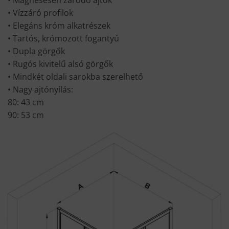
• Vízzáró profilok
• Elegáns króm alkatrészek
• Tartós, krómozott fogantyú
• Dupla görgők
• Rugós kivitelű alsó görgők
• Mindkét oldali sarokba szerelhető
• Nagy ajtónyílás:
80: 43 cm
90: 53 cm