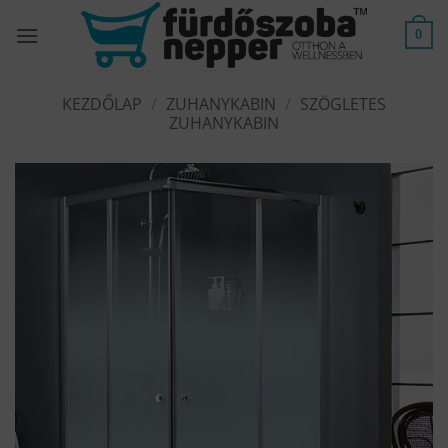
Skip
to
0
content
KEZDŐLAP
/
ZUHANYKABIN
/
SZÖGLETES
ZUHANYKABIN