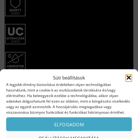
Süti beállítások
A legjobb élmény biztosítása érdekében olyan technológiákat
használunk, mint a cookie-k az eszközadatok tárolására és/vagy
eléréséhez. Ha beleegyezik ezekbe a technológiákba, akkor olyan
adatokat dolgozhatunk fel ezen az oldalon, mint a böngészési viselkedés
vagy az egyedi azonosítók. A hozzájárulás megtagadása vagy
visszavonása bizonyos funkciókat és funkciókat hátrányosan érinthet.
ELFOGADOM
ZUHANYKABINOK