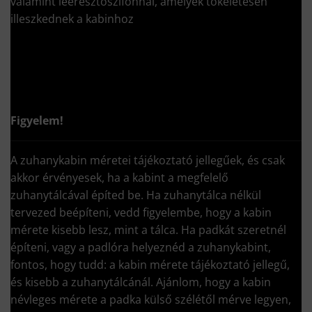
valamint leeresztőszifonnal, amelyek tökéletesen
illeszkednek a kabinhoz
Figyelem!
A zuhanykabin méretei tájékoztató jellegűek, és csak
akkor érvényesek, ha a kabint a megfelelő
zuhanytálcával építed be. Ha zuhanytálca nélkül
tervezed beépíteni, vedd figyelembe, hogy a kabin
mérete kisebb lesz, mint a tálca. Ha padkát szeretnél
építeni, vagy a padlóra helyeznéd a zuhanykabint,
fontos, hogy tudd: a kabin mérete tájékoztató jellegű,
és kisebb a zuhanytálcánál. Ajánlom, hogy a kabin
névleges mérete a padka külső szélétől mérve legyen,