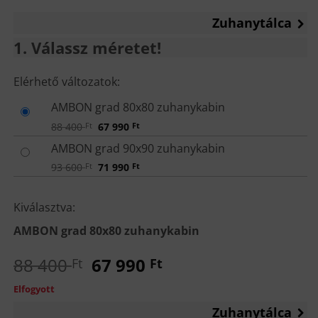
Zuhanytálca
1
Válassz méretet!
VÁLASSZ
Elérhető változatok:
MÉRETET!
AMBON grad 80x80 zuhanykabin
Original
Current
88 400
Ft
67 990
Ft
price
price
was:
is:
AMBON grad 90x90 zuhanykabin
88
67
400 Ft.
990 Ft.
Original
Current
93 600
Ft
71 990
Ft
price
price
was:
is:
93
71
Kiválasztva:
600 Ft.
990 Ft.
AMBON grad 80x80 zuhanykabin
Original
Current
88 400
67 990
Ft
Ft
price
price
Elfogyott
was:
is:
Zuhanytálca
88
67