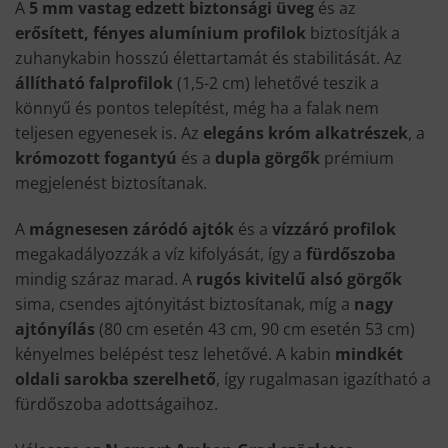
A
5 mm vastag edzett biztonsági üveg
és az
erősített, fényes alumínium profilok
biztosítják a
zuhanykabin hosszú élettartamát és stabilitását. Az
állítható falprofilok
(1,5-2 cm) lehetővé teszik a
könnyű és pontos telepítést, még ha a falak nem
teljesen egyenesek is. Az
elegáns króm alkatrészek
, a
krómozott fogantyú
és a
dupla görgők
prémium
megjelenést biztosítanak.
A
mágnesesen záródó ajtók
és a
vízzáró profilok
megakadályozzák a víz kifolyását, így a
fürdőszoba
mindig száraz marad. A
rugós kivitelű alsó görgők
sima, csendes ajtónyitást biztosítanak, míg a
nagy
ajtónyílás
(80 cm esetén 43 cm, 90 cm esetén 53 cm)
kényelmes belépést tesz lehetővé. A kabin
mindkét
oldali sarokba szerelhető
, így rugalmasan igazítható a
fürdőszoba adottságaihoz.