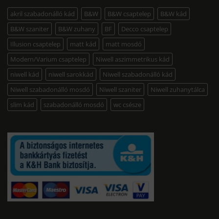
akril szabadonálló kád
B&W
B&W csaptelep
B&W kád
B&W szaniter
B&W zuhany
BF
Decco csaptelep
Illusion csaptelep
matt kád
matt mosdó
Modern/Varium csaptelep
Niwell aszimmetrikus kád
niwell kád
niwell sarokkád
Niwell szabadonálló kád
Niwell szabadonálló mosdó
Niwell szaniter
Niwell zuhanytálca
slim kád
szabadonálló mosdó
wc csésze