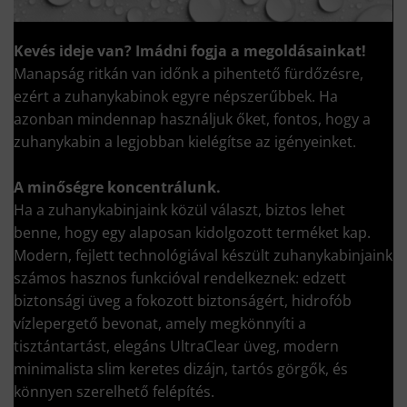
Kevés ideje van?
Imádni fogja a megoldásainkat!
Manapság ritkán van időnk a pihentető fürdőzésre,
ezért a zuhanykabinok egyre népszerűbbek. Ha
azonban mindennap használjuk őket, fontos, hogy a
zuhanykabin a legjobban kielégítse az igényeinket.
A minőségre koncentrálunk.
Ha a zuhanykabinjaink közül választ, biztos lehet
benne, hogy egy alaposan kidolgozott terméket kap.
Modern, fejlett technológiával készült zuhanykabinjaink
számos hasznos funkcióval rendelkeznek: edzett
biztonsági üveg a fokozott biztonságért, hidrofób
vízlepergető bevonat, amely megkönnyíti a
tisztántartást, elegáns UltraClear üveg, modern
minimalista slim keretes dizájn, tartós görgők, és
könnyen szerelhető felépítés.