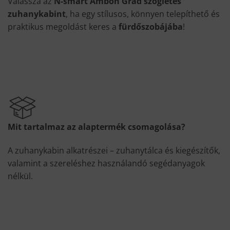
Válassza az
N-smart Ambon Grad szögletes
zuhanykabint
, ha egy stílusos, könnyen telepíthető és
praktikus megoldást keres a
fürdőszobájába
!
Mit tartalmaz az alaptermék csomagolása?
A zuhanykabin alkatrészei – zuhanytálca és kiegészítők,
valamint a szereléshez használandó segédanyagok
nélkül.