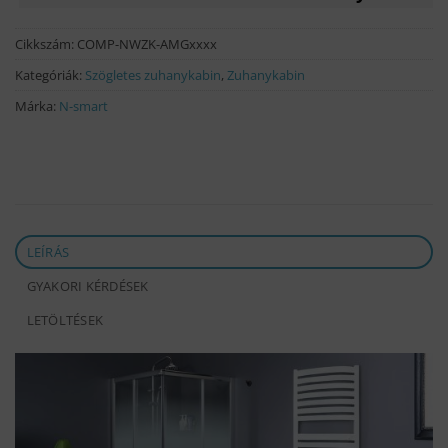
400 Ft.
990 Ft.
Cikkszám:
COMP-NWZK-AMGxxxx
Kategóriák:
Szögletes zuhanykabin
,
Zuhanykabin
Márka:
N-smart
LEÍRÁS
GYAKORI KÉRDÉSEK
LETÖLTÉSEK