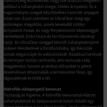
Valószínűleg észrevetted, hogy sok átlátszó üvegelem,
például a zuhanykabin üvege, zöldes árnyalatú. Ez a
hagyományos üvegek készítéséhez használt anyagok
miatt van. Ezzel szemben az UltraClear üveg egy
különleges megoldás, amely kevesebb zöldes
árnyalatot mutat, és nagy fényáteresztő képességgel
rendelkezik. Ezért tiszta és torzításmentes látványt
nyújt. Az UltraClear üveggel készült zuhanykabinjaink
szépen illeszkednek a fürdőszobába, így fokozzák
annak eleganciáját és exkluzivitását. Ráadásul tartósak
és könnyen tisztán tarthatók, ami nemcsak szép
megjelenést, hanem praktikus előnyöket is jelent.
Maximálisan kihasználják a természetes fényt, így
tágasabbnak érződik a tér.
Hidrofób vízlepergető bevonat
Tisztaság és higiénia. A hidrofób bevonattal ellátott
zuhanykabinok és kádparavánok belső oldalát egy
észrevehetetlen nano réteg borítja, amely vízlepergető