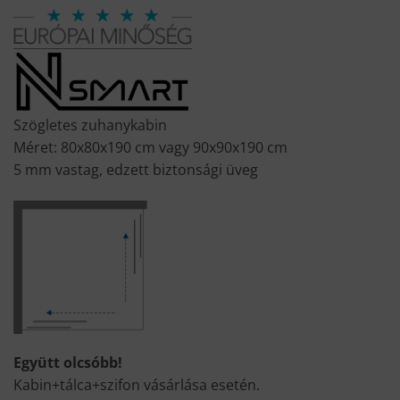
price
price
was:
is:
88
67
400 Ft.
990 Ft.
Szögletes zuhanykabin
Méret: 80x80x190 cm vagy 90x90x190 cm
5 mm vastag, edzett biztonsági üveg
Együtt olcsóbb!
Kabin+tálca+szifon vásárlása esetén.