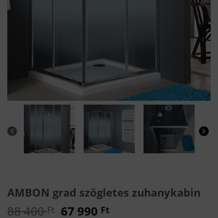
AMBON grad szögletes zuhanykabin
Original
Current
88 400
67 990
Ft
Ft