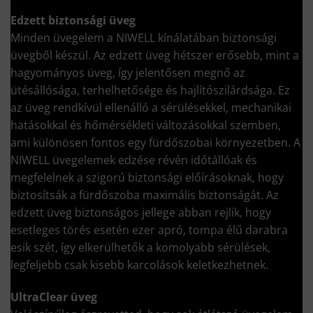
Edzett biztonsági üveg
Minden üvegelem a NIWELL kínálatában biztonsági
üvegből készül. Az edzett üveg hétszer erősebb, mint a
hagyományos üveg, így jelentősen megnő az
ütésállósága, terhelhetősége és hajlítószilárdsága. Ez
az üveg rendkívül ellenálló a sérülésekkel, mechanikai
hatásokkal és hőmérsékleti változásokkal szemben,
ami különösen fontos egy fürdőszobai környezetben. A
NIWELL üvegelemek edzése révén időtállóak és
megfelelnek a szigorú biztonsági előírásoknak, hogy
biztosítsák a fürdőszoba maximális biztonságát. Az
edzett üveg biztonságos jellege abban rejlik, hogy
esetleges törés esetén ezer apró, tompa élű darabra
esik szét, így elkerülhetők a komolyabb sérülések,
legfeljebb csak kisebb karcolások keletkezhetnek.
UltraClear üveg