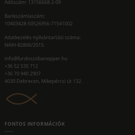
Adószám: 13156668-2-09
Bankszámlaszám:
10403428-50526956-71541002
Adatkezelés nyilvántartási száma:
NAIH-82806/2015.
info@furdoszobanepper.hu
+36 52 535 712
+36 70 940 2907
4030 Debrecen, Mikepércsi út 132.
FONTOS INFORMÁCIÓK