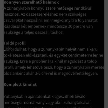
Könnyen szerelhető kabinok
A zuhanykabin könnyű szerelhetősége rendkívül
hasznos. Az összeszereléshez nem szükséges
csavarokat használni, ami megkönnyíti a folyamatot.
Ráadásul két embernek mindössze 30 percre van
szüksége a teljes összeállításhoz.
Toldó profil
Előfordulhat, hogy a zuhanykabin helyét nem sikerül
tökéletesen előkészíteni, és egy-két centiméterre lenne
szükség. Erre a problémára kínál megoldást a toldó
profil, amely lehetővé teszi, hogy a zuhanykabin mérete
oldalanként akár 3-6 cm-rel is megnövelhető legyen.
Komplett kínálat
Zuhanykabin ajánlatunkat kiegészítheti kiváló
minőségű műmárvány vagy akril zuhanytálcával,