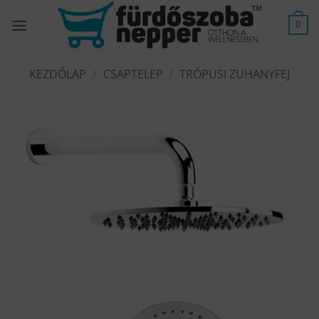
Skip
to
0
content
KEZDŐLAP
/
CSAPTELEP
/
TRÓPUSI ZUHANYFEJ