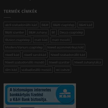
TERMÉK CÍMKÉK
akril szabadonálló kád
B&W
B&W csaptelep
B&W kád
B&W szaniter
B&W zuhany
BF
Decco csaptelep
Illusion csaptelep
matt kád
matt mosdó
Modern/Varium csaptelep
Niwell aszimmetrikus kád
niwell kád
niwell sarokkád
Niwell szabadonálló kád
Niwell szabadonálló mosdó
Niwell szaniter
Niwell zuhanytálca
slim kád
szabadonálló mosdó
wc csésze