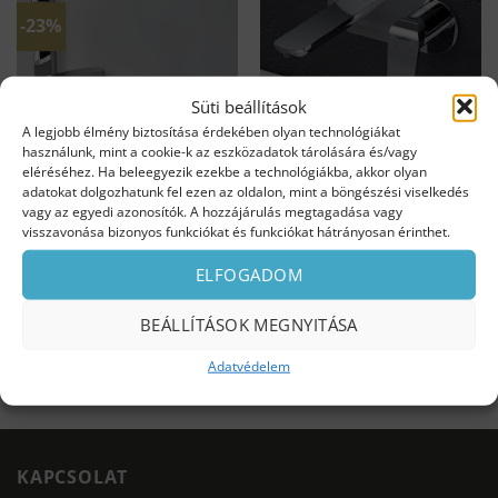
-23%
Süti beállítások
A legjobb élmény biztosítása érdekében olyan technológiákat
használunk, mint a cookie-k az eszközadatok tárolására és/vagy
eléréséhez. Ha beleegyezik ezekbe a technológiákba, akkor olyan
adatokat dolgozhatunk fel ezen az oldalon, mint a böngészési viselkedés
vagy az egyedi azonosítók. A hozzájárulás megtagadása vagy
visszavonása bizonyos funkciókat és funkciókat hátrányosan érinthet.
RIO süllyesztett kádtöltő
Clever fali mosdó
csaptelep
csaptelep
ELFOGADOM
ent
Original
Current
91 000
Ft
69 990
Ft
41 990
Ft
e
price
price
Készleten
Alacsony készlet
was:
is:
BEÁLLÍTÁSOK MEGNYITÁSA
91
69
t.
000 Ft.
990 Ft.
KOSÁRBA TESZEM
KOSÁRBA TESZEM
Adatvédelem
KAPCSOLAT