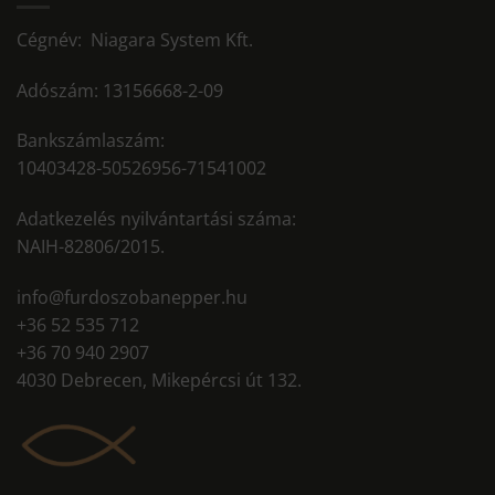
Cégnév: Niagara System Kft.
Adószám: 13156668-2-09
Bankszámlaszám:
10403428-50526956-71541002
Adatkezelés nyilvántartási száma:
NAIH-82806/2015.
info@furdoszobanepper.hu
+36 52 535 712
+36 70 940 2907
4030 Debrecen, Mikepércsi út 132.