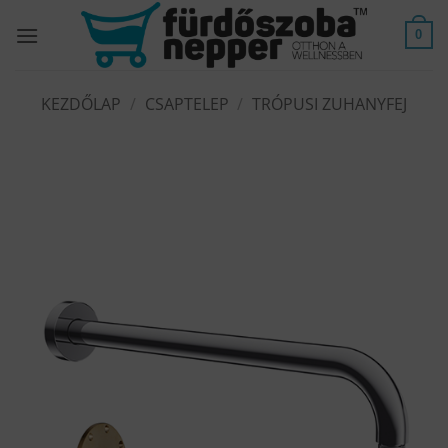
Skip
to
0
content
KEZDŐLAP
/
CSAPTELEP
/
TRÓPUSI ZUHANYFEJ