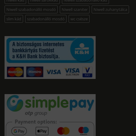
niwell kád
niwell sarokkád
Niwell szabadonálló kád
Niwell szabadonálló mosdó
Niwell szaniter
Niwell zuhanytálca
slim kád
szabadonálló mosdó
wc csésze