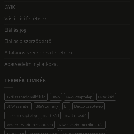
GYIK
Vásárlási feltételek
Elállás jog
Elállás a szerződéstől
Általános szerződési feltételek
Adatvédelmi nyilatkozat
TERMÉK CÍMKÉK
akril szabadonálló kád
B&W
B&W csaptelep
B&W kád
B&W szaniter
B&W zuhany
BF
Decco csaptelep
Illusion csaptelep
matt kád
matt mosdó
Modern/Varium csaptelep
Niwell aszimmetrikus kád