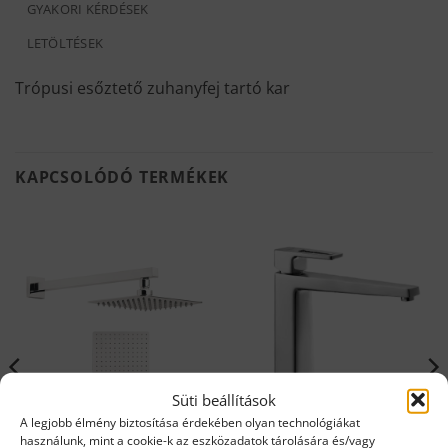
GYAKORI KÉRDÉSEK
LETÖLTÉSEK
Trópusi esőztető zuhanyfej tartó kar
KAPCSOLÓDÓ TERMÉKEK
Süti beállítások
A legjobb élmény biztosítása érdekében olyan technológiákat
használunk, mint a cookie-k az eszközadatok tárolására és/vagy