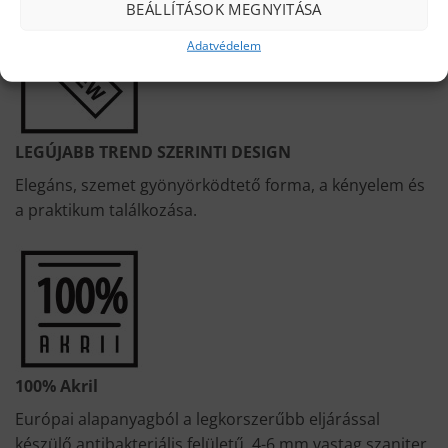
BEÁLLÍTÁSOK MEGNYITÁSA
Adatvédelem
LEGÚJABB TREND SZERINTI DESIGN
Elegáns, szemet gyönyörködtető forma, a kényelem és
a praktikum találkozása.
100% Akril
Európai alapanyagból a legkorszerűbb eljárással
készülő antibakteriális felületű, 4-6 mm vastag szaniter