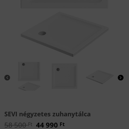
SEVI négyzetes zuhanytálca
Original
Current
58 500
44 990
Ft
Ft