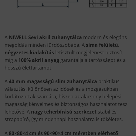
A
NIWELL Sevi akril zuhanytálca
modern és elegáns
megoldás minden fürdőszobába. A
sima felületű,
négyzetes kialakítás
letisztult megjelenést biztosít,
míg a
100% akril anyag
garantálja a tartósságot és a
hosszú élettartamot.
A
40 mm magasságú slim zuhanytálca
praktikus
választás, különösen az idősek és a mozgásukban
korlátozottak számára, hiszen az alacsony belépési
magasság kényelmes és biztonságos használatot tesz
lehetővé. A
nagy teherbírású szerkezet
stabil és
strapabíró, így mindennapi használatra is tökéletes.
A
80×80×4 cm és 90×90×4 cm méretben elérhető