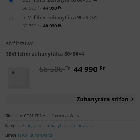
Original
Current
58 500
Ft
44 990
Ft
price
price
was:
is:
SEVI fehér zuhanytálca 90×90×4
58
44
500 Ft.
990 Ft.
Original
Current
63 700
Ft
48 990
Ft
price
price
was:
is:
63
48
Kiválasztva:
700 Ft.
990 Ft.
SEVI fehér zuhanytálca 80×80×4
Original
Current
58 500
44 990
Ft
Ft
price
price
was:
is:
58
44
500 Ft.
990 Ft.
Zuhanytáca szifon
Cikkszám:
COM-BRNA.LUP.xxx.xxx.WHN
Kategóriák:
négyzetes zuhanytálca
,
Zuhanytálca
Címke:
Niwell zuhanytálca