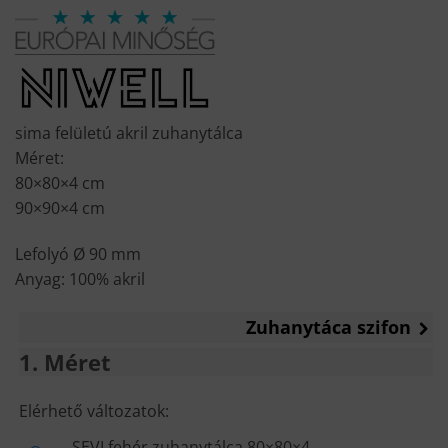
price
price
was:
is:
58
44
500 Ft.
990 Ft.
sima felületú akril zuhanytálca
Méret:
80×80×4 cm
90×90×4 cm
Lefolyó Ø 90 mm
Anyag: 100% akril
Zuhanytáca szifon
1
Méret
MÉRET
Elérhető változatok:
SEVI fehér zuhanytálca 80×80×4