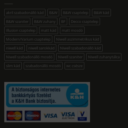
akril szabadonálló kád
B&W
B&W csaptelep
B&W kád
B&W szaniter
B&W zuhany
BF
Decco csaptelep
Illusion csaptelep
matt kád
matt mosdó
Modern/Varium csaptelep
Niwell aszimmetrikus kád
niwell kád
niwell sarokkád
Niwell szabadonálló kád
Niwell szabadonálló mosdó
Niwell szaniter
Niwell zuhanytálca
slim kád
szabadonálló mosdó
wc csésze