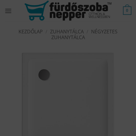
Skip
to
0
content
KEZDŐLAP
/
ZUHANYTÁLCA
/
NÉGYZETES
ZUHANYTÁLCA