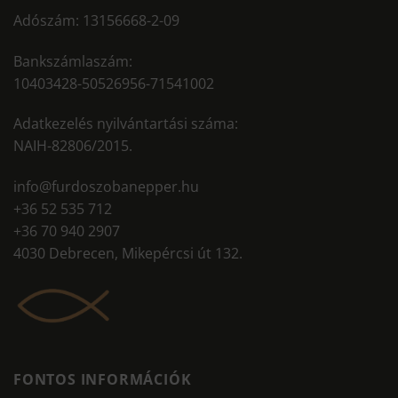
Adószám: 13156668-2-09
Bankszámlaszám:
10403428-50526956-71541002
Adatkezelés nyilvántartási száma:
NAIH-82806/2015.
info@furdoszobanepper.hu
+36 52 535 712
+36 70 940 2907
4030 Debrecen, Mikepércsi út 132.
FONTOS INFORMÁCIÓK