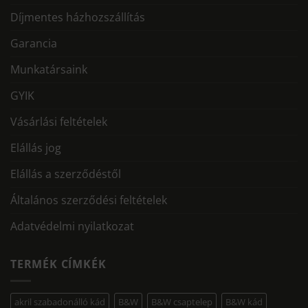
Díjmentes házhozszállítás
Garancia
Munkatársaink
GYIK
Vásárlási feltételek
Elállás jog
Elállás a szerződéstől
Általános szerződési feltételek
Adatvédelmi nyilatkozat
TERMÉK CÍMKÉK
akril szabadonálló kád
B&W
B&W csaptelep
B&W kád