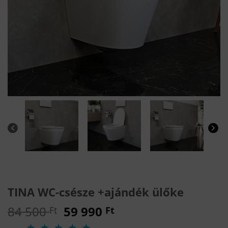
TINA WC-csésze +ajándék ülőke
Original
Current
84 500
59 990
Ft
Ft
price
price