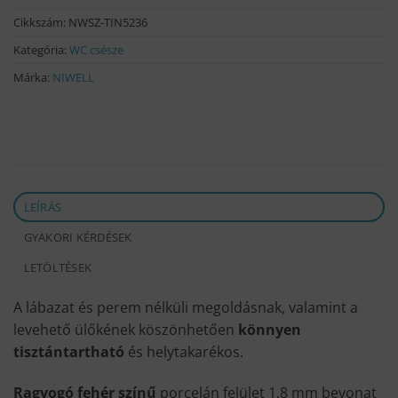
Cikkszám:
NWSZ-TIN5236
Kategória:
WC csésze
Márka:
NIWELL
LEÍRÁS
GYAKORI KÉRDÉSEK
LETÖLTÉSEK
A lábazat és perem nélküli megoldásnak, valamint a
levehető ülőkének köszönhetően
könnyen
tisztántartható
és helytakarékos.
Ragyogó fehér színű
porcelán felület 1,8 mm bevonat