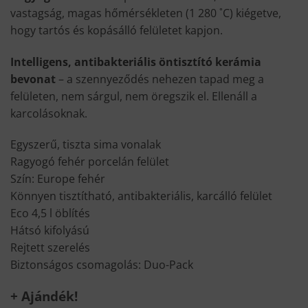
vastagság, magas hőmérsékleten (1 280 ˚C) kiégetve,
hogy tartós és kopásálló felületet kapjon.
Intelligens, antibakteriális öntisztító kerámia
bevonat
– a szennyeződés nehezen tapad meg a
felületen, nem sárgul, nem öregszik el. Ellenáll a
karcolásoknak.
Egyszerű, tiszta sima vonalak
Ragyogó fehér porcelán felület
Szín: Europe fehér
Könnyen tisztítható, antibakteriális, karcálló felület
Eco 4,5 l öblítés
Hátsó kifolyású
Rejtett szerelés
Biztonságos csomagolás: Duo-Pack
+ Ajándék!