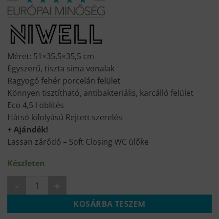
was:
is:
84
59
500 Ft.
990 Ft.
Méret: 51×35,5×35,5 cm
Egyszerű, tiszta sima vonalak
Ragyogó fehér porcelán felület
Könnyen tisztítható, antibakteriális, karcálló felület
Eco 4,5 l öblítés
Hátsó kifolyású Rejtett szerelés
+ Ajándék!
Lassan záródó – Soft Closing WC ülőke
Készleten
TINA WC-csésze +ajándék ülőke mennyiség
KOSÁRBA TESZEM