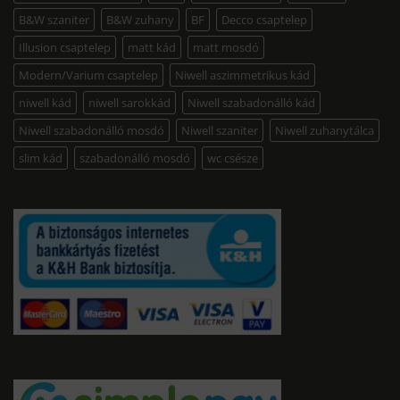
B&W szaniter
B&W zuhany
BF
Decco csaptelep
Illusion csaptelep
matt kád
matt mosdó
Modern/Varium csaptelep
Niwell aszimmetrikus kád
niwell kád
niwell sarokkád
Niwell szabadonálló kád
Niwell szabadonálló mosdó
Niwell szaniter
Niwell zuhanytálca
slim kád
szabadonálló mosdó
wc csésze