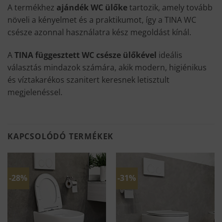
A termékhez
ajándék WC ülőke
tartozik, amely tovább
növeli a kényelmet és a praktikumot, így a TINA WC
csésze azonnal használatra kész megoldást kínál.
A
TINA függesztett WC csésze ülőkével
ideális
választás mindazok számára, akik modern, higiénikus
és víztakarékos szanitert keresnek letisztult
megjelenéssel.
KAPCSOLÓDÓ TERMÉKEK
-28%
-31%