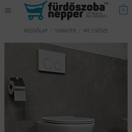
Skip
to
0
content
KEZDŐLAP
/
SZANITER
/
WC CSÉSZE