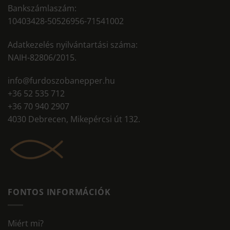
Bankszámlaszám:
10403428-50526956-71541002
Adatkezelés nyilvántartási száma:
NAIH-82806/2015.
info@furdoszobanepper.hu
+36 52 535 712
+36 70 940 2907
4030 Debrecen, Mikepércsi út 132.
FONTOS INFORMÁCIÓK
Miért mi?