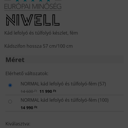
was:
is:
14
11
600 Ft.
990 Ft.
Kád lefolyó és túlfolyó készlet, fém
Kádszifon hossza 57 cm/100 cm
Méret
MÉRET
Elérhető változatok:
NORMAL kád lefolyó és túlfolyó-fém (57)
Original
Current
14 600
Ft
11 990
Ft
price
price
was:
is:
NORMAL kád lefolyó és túlfolyó-fém (100)
14
11
600 Ft.
990 Ft.
14 990
Ft
Kiválasztva: