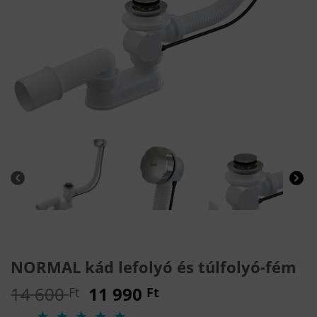
NORMAL kád lefolyó és túlfolyó-fém
Original
Current
14 600
11 990
Ft
Ft
price
price