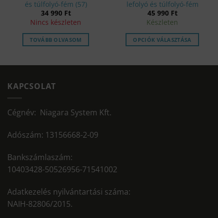
és túlfolyó-fém (57)
lefolyó és túlfolyó-fém
nt
34 990
Ft
45 990
Ft
Nincs készleten
Készleten
.
TOVÁBB OLVASOM
OPCIÓK VÁLASZTÁSA
KAPCSOLAT
Cégnév: Niagara System Kft.
Adószám: 13156668-2-09
Bankszámlaszám:
10403428-50526956-71541002
Adatkezelés nyilvántartási száma:
NAIH-82806/2015.