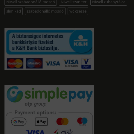
Niwell szabadonálló mosdó
Niwell szaniter
Niwell zuhanytálca
slim kád
szabadonálló mosdó
wc csésze