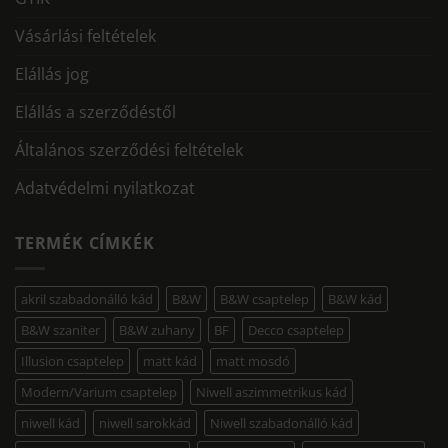
Vásárlási feltételek
Elállás jog
Elállás a szerződéstől
Általános szerződési feltételek
Adatvédelmi nyilatkozat
TERMÉK CÍMKÉK
akril szabadonálló kád
B&W
B&W csaptelep
B&W kád
B&W szaniter
B&W zuhany
BF
Decco csaptelep
Illusion csaptelep
matt kád
matt mosdó
Modern/Varium csaptelep
Niwell aszimmetrikus kád
niwell kád
niwell sarokkád
Niwell szabadonálló kád