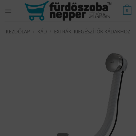
Skip
to
0
content
KEZDŐLAP
/
KÁD
/
EXTRÁK, KIEGÉSZÍTŐK KÁDAKHOZ