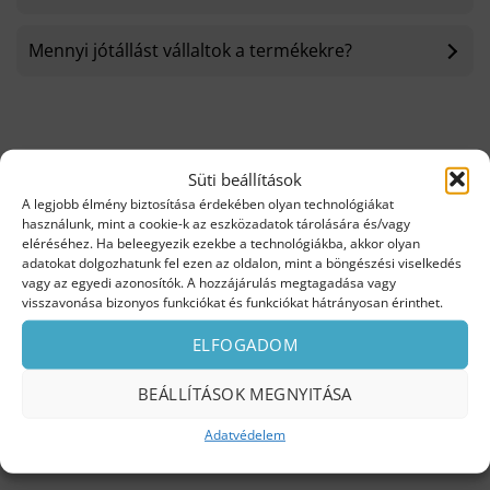
Mennyi jótállást vállaltok a termékekre?
Maradt még kérdésed?
Süti beállítások
Nézd meg a többi
Gyakran Ismételt Kérdést
is! Vagy
A legjobb élmény biztosítása érdekében olyan technológiákat
használunk, mint a cookie-k az eszközadatok tárolására és/vagy
kérdezz tőlünk!
eléréséhez. Ha beleegyezik ezekbe a technológiákba, akkor olyan
adatokat dolgozhatunk fel ezen az oldalon, mint a böngészési viselkedés
vagy az egyedi azonosítók. A hozzájárulás megtagadása vagy
visszavonása bizonyos funkciókat és funkciókat hátrányosan érinthet.
ELFOGADOM
BEÁLLÍTÁSOK MEGNYITÁSA
Adatvédelem