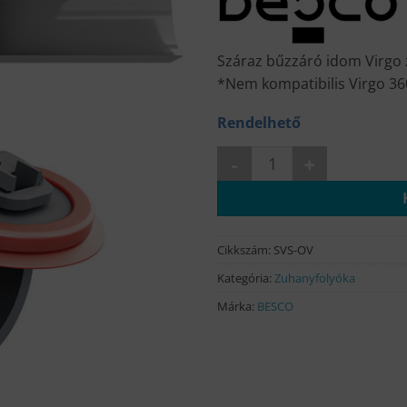
Száraz bűzzáró idom Virgo
*Nem kompatibilis Virgo 36
Rendelhető
VIRGO-S univerzális száraz b
Cikkszám:
SVS-OV
Kategória:
Zuhanyfolyóka
Márka:
BESCO