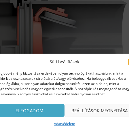
Süti beállítások
egjobb élmény biztosítása érdekében olyan technológiákat használunk, mint a
kie-k az eszközadatok tárolására és/vagy eléréséhez. Ha beleegyezik ezekbe a
hnológiákba, akkor olyan adatokat dolgozhatunk fel ezen az oldalon, mint a
gészési viselkedés vagy az egyedi azonosítók. A hozzájárulás megtagadása vag
szavonása bizonyos funkciókat és funkciókat hátrányosan érinthet.
ELFOGADOM
BEÁLLÍTÁSOK MEGNYITÁSA
Adatvédelem