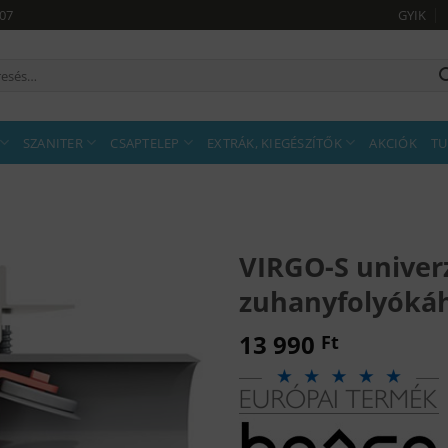
907
GYIK
sés
tkezőre:
SZANITER
CSAPTELEP
EXTRÁK, KIEGÉSZÍTŐK
AKCIÓK
TU
VIRGO-S univerz
zuhanyfolyóká
13 990
Ft