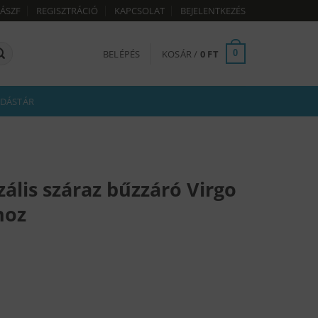
ÁSZF
REGISZTRÁCIÓ
KAPCSOLAT
BEJELENTKEZÉS
BELÉPÉS
KOSÁR /
0
FT
0
DÁSTÁR
ális száraz bűzzáró Virgo
hoz