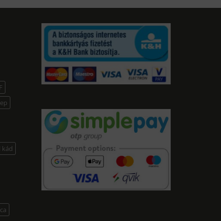
F
lep
l kád
lca