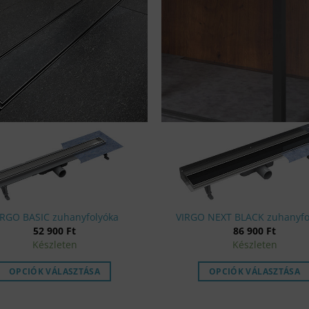
IRGO BASIC zuhanyfolyóka
VIRGO NEXT BLACK zuhanyfo
52 900
Ft
86 900
Ft
Készleten
Készleten
OPCIÓK VÁLASZTÁSA
OPCIÓK VÁLASZTÁSA