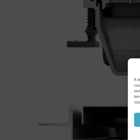
A l
coo
tec
bön
vis