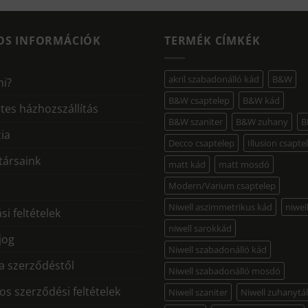
OS INFORMÁCIÓK
TERMÉK CÍMKÉK
akril szabadonálló kád
B&W
mi?
B&W csaptelep
B&W kád
tes házhozszállítás
B&W szaniter
B&W zuhany
B
ia
Decco csaptelep
Illusion csapte
ársaink
matt kád
matt mosdó
Modern/Varium csaptelep
Niwell aszimmetrikus kád
niwel
si feltételek
niwell sarokkád
 jog
Niwell szabadonálló kád
 a szerződéstől
Niwell szabadonálló mosdó
os szerződési feltételek
Niwell szaniter
Niwell zuhanytá