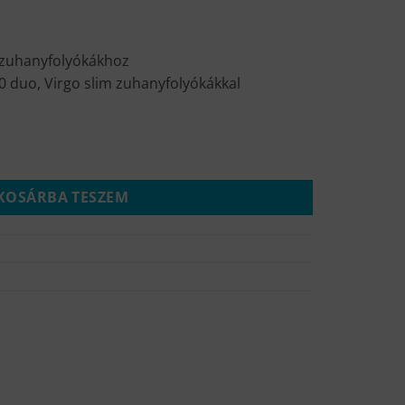
 zuhanyfolyókákhoz
0 duo, Virgo slim zuhanyfolyókákkal
űzzáró Virgo zuhanyfolyókához mennyiség
KOSÁRBA TESZEM