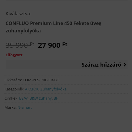
price
price
was:
is:
74
57
Kiválasztva:
990 Ft.
700 Ft.
CONFLUO Premium Line 450 Fekete üveg
zuhanyfolyóka
Original
Current
35 990
27 900
Ft
Ft
price
price
Elfogyott
was:
is:
Száraz bűzzáró
35
27
990 Ft.
900 Ft.
Cikkszám:
COM-PES-PRE-CR-BG
Kategóriák:
AKCIÓK
,
Zuhanyfolyóka
Címkék:
B&W
,
B&W zuhany
,
BF
Márka:
N-smart