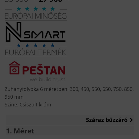
price
price
was:
is:
35
27
990 Ft.
900 Ft.
Zuhanyfolyóka 6 méretben: 300, 450, 550, 650, 750, 850,
950 mm
Színe: Csiszolt króm
Száraz bűzzáró
1
Méret