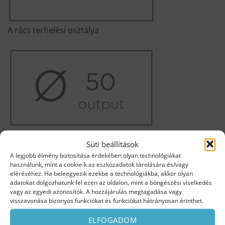
A rács terhelési osztálya
Szifon kifolyó átmérő
Süti beállítások
A legjobb élmény biztosítása érdekében olyan technológiákat
használunk, mint a cookie-k az eszközadatok tárolására és/vagy
eléréséhez. Ha beleegyezik ezekbe a technológiákba, akkor olyan
adatokat dolgozhatunk fel ezen az oldalon, mint a böngészési viselkedés
vagy az egyedi azonosítók. A hozzájárulás megtagadása vagy
visszavonása bizonyos funkciókat és funkciókat hátrányosan érinthet.
ELFOGADOM