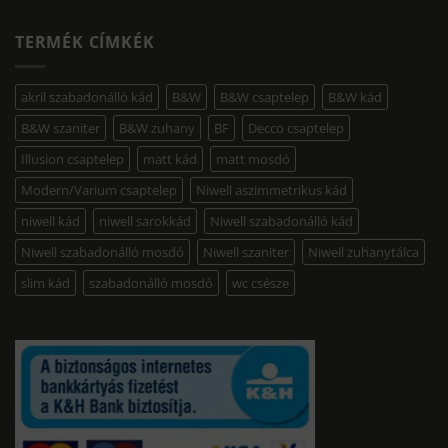
TERMÉK CÍMKÉK
akril szabadonálló kád
B&W
B&W csaptelep
B&W kád
B&W szaniter
B&W zuhany
BF
Decco csaptelep
Illusion csaptelep
matt kád
matt mosdó
Modern/Varium csaptelep
Niwell aszimmetrikus kád
niwell kád
niwell sarokkád
Niwell szabadonálló kád
Niwell szabadonálló mosdó
Niwell szaniter
Niwell zuhanytálca
slim kád
szabadonálló mosdó
wc csésze