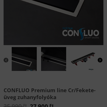
CONFLUO Premium line Cr/Fekete-
üveg zuhanyfolyóka
Original
Current
35 990
27 900
Ft
Ft