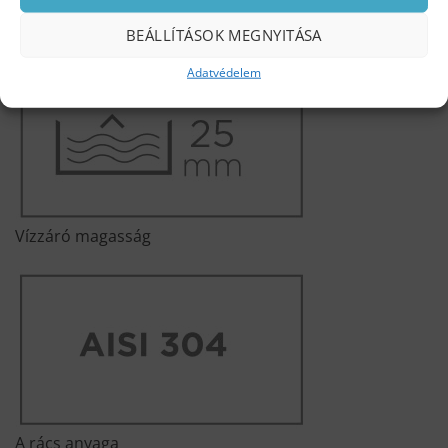
Forgatható szifon
BEÁLLÍTÁSOK MEGNYITÁSA
Adatvédelem
Vízzáró magasság
A rács anyaga