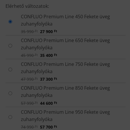
MÉRET
Elérhető változatok:
CONFLUO Premium Line 450 Fekete üveg
zuhanyfolyóka
Original
Current
35 990
Ft
27 900
Ft
price
price
was:
is:
CONFLUO Premium Line 650 Fekete üveg
35
27
zuhanyfolyóka
990 Ft.
900 Ft.
Original
Current
45 990
Ft
35 400
Ft
price
price
was:
is:
CONFLUO Premium Line 750 Fekete üveg
45
35
zuhanyfolyóka
990 Ft.
400 Ft.
Original
Current
47 990
Ft
37 300
Ft
price
price
was:
is:
CONFLUO Premium Line 850 Fekete üveg
47
37
zuhanyfolyóka
990 Ft.
300 Ft.
Original
Current
57 990
Ft
44 600
Ft
price
price
was:
is:
CONFLUO Premium Line 950 Fekete üveg
57
44
zuhanyfolyóka
990 Ft.
600 Ft.
Original
Current
74 990
Ft
57 700
Ft