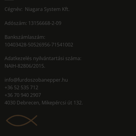
Cégnév: Niagara System Kft.
Adószám: 13156668-2-09
Bankszámlaszám:
10403428-50526956-71541002
Adatkezelés nyilvántartási száma:
NAIH-82806/2015.
info@furdoszobanepper.hu
+36 52 535 712
+36 70 940 2907
4030 Debrecen, Mikepércsi út 132.