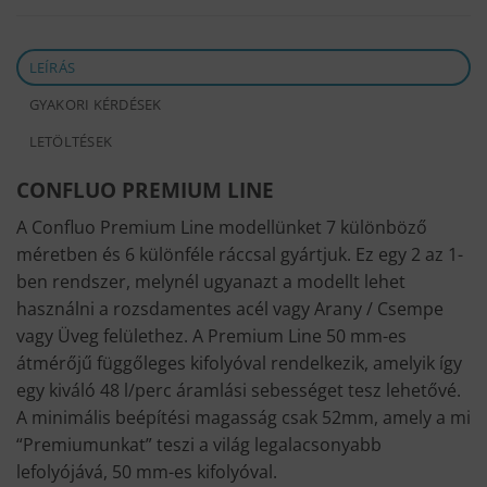
LEÍRÁS
GYAKORI KÉRDÉSEK
LETÖLTÉSEK
CONFLUO
PREMIUM
LINE
A Confluo Premium Line modellünket 7 különböző
méretben és 6 különféle ráccsal gyártjuk. Ez egy 2 az 1-
ben rendszer, melynél ugyanazt a modellt lehet
használni a rozsdamentes acél vagy Arany / Csempe
vagy Üveg felülethez. A Premium Line 50 mm-es
átmérőjű függőleges kifolyóval rendelkezik, amelyik így
egy kiváló 48 l/perc áramlási sebességet tesz lehetővé.
A minimális beépítési magasság csak 52mm, amely a mi
“Premiumunkat” teszi a világ legalacsonyabb
lefolyójává, 50 mm-es kifolyóval.