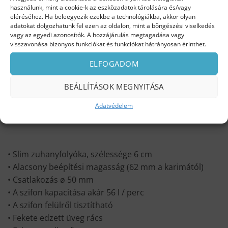
összeszerelésre kész.
használunk, mint a cookie-k az eszközadatok tárolására és/vagy
eléréséhez. Ha beleegyezik ezekbe a technológiákba, akkor olyan
adatokat dolgozhatunk fel ezen az oldalon, mint a böngészési viselkedés
vagy az egyedi azonosítók. A hozzájárulás megtagadása vagy
visszavonása bizonyos funkciókat és funkciókat hátrányosan érinthet.
ELFOGADOM
BEÁLLÍTÁSOK MEGNYITÁSA
Adatvédelem
• Slim zuhanyfolyóka, szélessége 6 cm
• Alacsony beépítési magasság (62 mm a karimától)
• Csatlakozás ø 50 mm
• A szifon kapacitása akár 56 l / perc
• A szifon felülről tisztítható
• Fekete edzett üveg rács