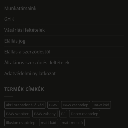
Munkatársaink
GYIK
Vásárlási feltételek
Elállás jog
Elállás a szerződéstől
Általános szerződési feltételek
Adatvédelmi nyilatkozat
TERMÉK CÍMKÉK
akril szabadonálló kád
B&W
B&W csaptelep
B&W kád
B&W szaniter
B&W zuhany
BF
Decco csaptelep
Illusion csaptelep
matt kád
matt mosdó