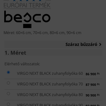
Méret: 60×6 cm, 70×6 cm, 80×6 cm, 90×6 cm
Száraz bűzzáró
1
Méret
MÉRET
Elérhető változatok:
VIRGO NEXT BLACK zuhanyfolyóka 60
86 900
Ft
VIRGO NEXT BLACK zuhanyfolyóka 70
87 900
Ft
VIRGO NEXT BLACK zuhanyfolyóka 80
90 900
Ft
VIRGO NEXT BLACK zuhanyfolyóka 90
92 900
Ft