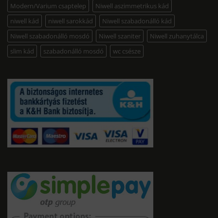
Modern/Varium csaptelep
Niwell aszimmetrikus kád
niwell kád
niwell sarokkád
Niwell szabadonálló kád
Niwell szabadonálló mosdó
Niwell szaniter
Niwell zuhanytálca
slim kád
szabadonálló mosdó
wc csésze