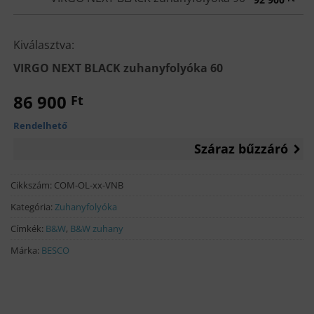
Kiválasztva:
VIRGO NEXT BLACK zuhanyfolyóka 60
86 900
Ft
Rendelhető
Száraz bűzzáró
Cikkszám:
COM-OL-xx-VNB
Kategória:
Zuhanyfolyóka
Címkék:
B&W
,
B&W zuhany
Márka:
BESCO