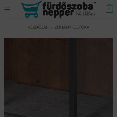
Skip
to
0
content
KEZDŐLAP
/
ZUHANYFOLYÓKA