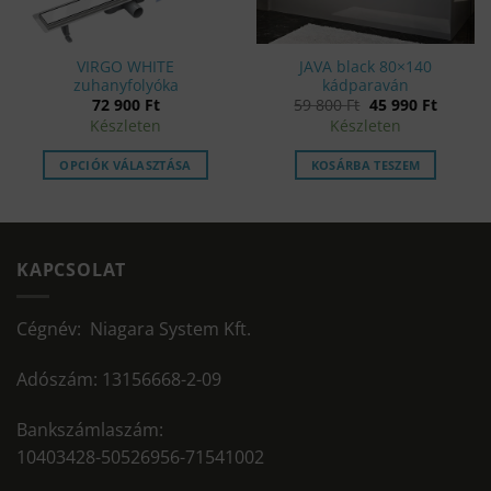
VIRGO WHITE
JAVA black 80×140
zuhanyfolyóka
kádparaván
nt
Original
Curren
72 900
Ft
59 800
Ft
45 990
Ft
price
price
Készleten
Készleten
was:
is:
.
59
45
800 Ft.
990 Ft.
OPCIÓK VÁLASZTÁSA
KOSÁRBA TESZEM
KAPCSOLAT
Cégnév: Niagara System Kft.
Adószám: 13156668-2-09
Bankszámlaszám:
10403428-50526956-71541002