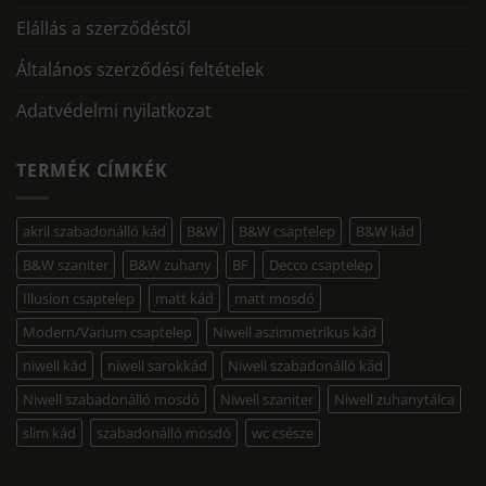
Elállás a szerződéstől
Általános szerződési feltételek
Adatvédelmi nyilatkozat
TERMÉK CÍMKÉK
akril szabadonálló kád
B&W
B&W csaptelep
B&W kád
B&W szaniter
B&W zuhany
BF
Decco csaptelep
Illusion csaptelep
matt kád
matt mosdó
Modern/Varium csaptelep
Niwell aszimmetrikus kád
niwell kád
niwell sarokkád
Niwell szabadonálló kád
Niwell szabadonálló mosdó
Niwell szaniter
Niwell zuhanytálca
slim kád
szabadonálló mosdó
wc csésze