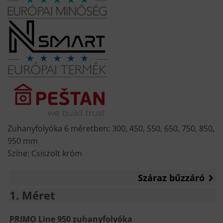
was:
is:
37
28
990 Ft.
900 Ft.
Zuhanyfolyóka 6 méretben: 300, 450, 550, 650, 750, 850,
950 mm
Színe: Csiszolt króm
Száraz bűzzáró
1
Méret
PRIMO Line 950 zuhanyfolyóka