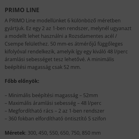
PRIMO
LINE
A PRIMO Line modellünket 6 különböző méretben
gyártjuk. Ez egy 2 az 1-ben rendszer, melynél ugyanazt
a modellt lehet használni a Rozsdamentes acél /
Csempe felülethez. 50 mm-es átmérőjű függőleges
kifolyóval rendelkezik, amelyik így egy kiváló 48 l/perc
áramlási sebességet tesz lehetővé. A minimális
beépítési magasság csak 52 mm.
Főbb előnyök:
– Minimális beépítési magasság – 52mm
– Maximális áramlási sebesség – 48 l/perc
– Megfordítható rács – 2 az 1-ben rendszer
– 360 fokban elfordítható öntisztító S szifon
Méretek
: 300, 450, 550, 650, 750, 850 mm