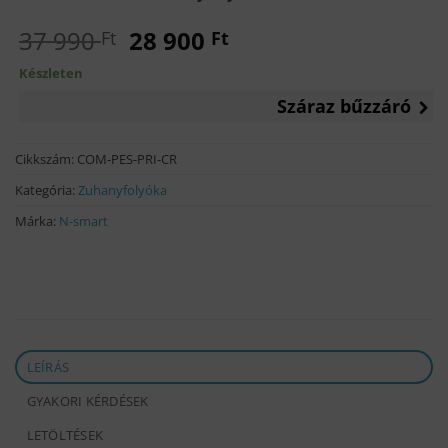
Original
Current
37 990
28 900
Ft
Ft
price
price
Készleten
was:
is:
Száraz bűzzáró
37
28
990 Ft.
900 Ft.
Cikkszám:
COM-PES-PRI-CR
Kategória:
Zuhanyfolyóka
Márka:
N-smart
LEÍRÁS
GYAKORI KÉRDÉSEK
LETÖLTÉSEK