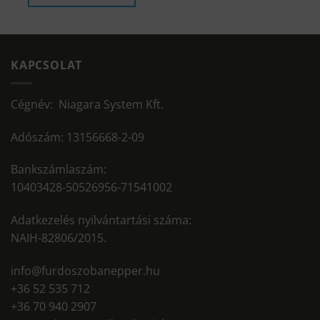
KAPCSOLAT
Cégnév: Niagara System Kft.
Adószám: 13156668-2-09
Bankszámlaszám:
10403428-50526956-71541002
Adatkezelés nyilvántartási száma:
NAIH-82806/2015.
info@furdoszobanepper.hu
+36 52 535 712
+36 70 940 2907