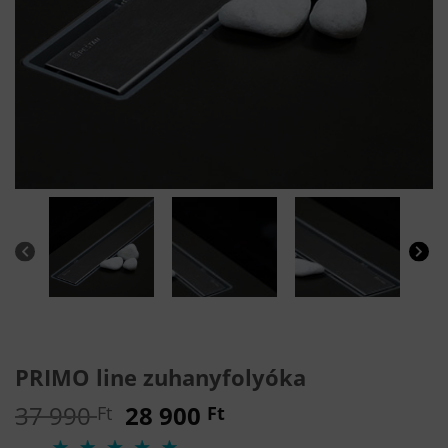
PRIMO line zuhanyfolyóka
Original
Current
37 990
28 900
Ft
Ft
price
price