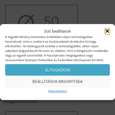
Süti beállítások
A legjobb élmény biztosítása érdekében olyan technológiákat
használunk, mint a cookie-k az eszközadatok tárolására és/vagy
eléréséhez. Ha beleegyezik ezekbe a technológiákba, akkor olyan
Szifon kifolyó átmérő
adatokat dolgozhatunk fel ezen az oldalon, mint a böngészési viselkedés
vagy az egyedi azonosítók. A hozzájárulás megtagadása vagy
visszavonása bizonyos funkciókat és funkciókat hátrányosan érinthet.
ELFOGADOM
BEÁLLÍTÁSOK MEGNYITÁSA
Adatvédelem
Forgatható szifon