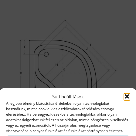
Süti beállítások
A legjobb élmény biztosítása érdekében olyan technológiákat
használunk, mint a cookie-k az eszközadatok tárolására és/vagy
eléréséhez. Ha beleegyezik ezekbe a technológiákba, akkor olyan
adatokat dolgozhatunk fel ezen az oldalon, mint a böngészési viselkedés
vagy az egyedi azonosítók. A hozzájárulás megtagadása vagy
visszavonása bizonyos funkciókat és funkciókat hátrányosan érinthet.