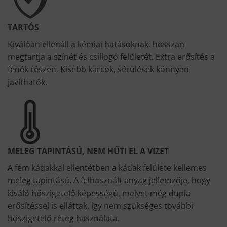
TARTÓS
Kiválóan ellenáll a kémiai hatásoknak, hosszan
megtartja a színét és csillogó felületét. Extra erősítés a
fenék részen. Kisebb karcok, sérülések könnyen
javíthatók.
MELEG TAPINTÁSÚ, NEM HŰTI EL A VIZET
A fém kádakkal ellentétben a kádak felülete kellemes
meleg tapintású. A felhasznált anyag jellemzője, hogy
kiváló hőszigetelő képességű, melyet még dupla
erősítéssel is elláttak, így nem szükséges további
hőszigetelő réteg használata.