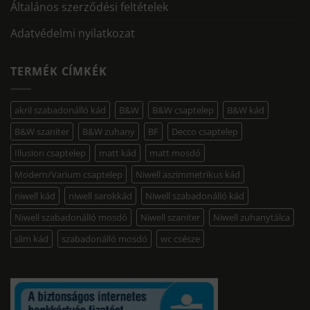
Általános szerződési feltételek
Adatvédelmi nyilatkozat
TERMÉK CÍMKÉK
akril szabadonálló kád
B&W
B&W csaptelep
B&W kád
B&W szaniter
B&W zuhany
BF
Decco csaptelep
Illusion csaptelep
matt kád
matt mosdó
Modern/Varium csaptelep
Niwell aszimmetrikus kád
niwell kád
niwell sarokkád
Niwell szabadonálló kád
Niwell szabadonálló mosdó
Niwell szaniter
Niwell zuhanytálca
slim kád
szabadonálló mosdó
wc csésze