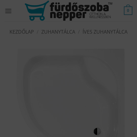
Skip
to
0
content
KEZDŐLAP
/
ZUHANYTÁLCA
/
ÍVES ZUHANYTÁLCA