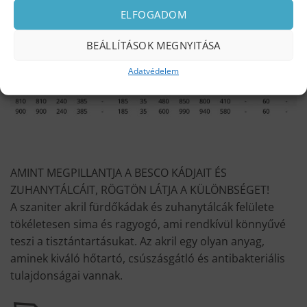
ELFOGADOM
BEÁLLÍTÁSOK MEGNYITÁSA
Adatvédelem
AMINT MEGPILLANTJA A BESCO KÁDJAIT ÉS
ZUHANYTÁLCÁIT, RÖGTÖN LÁTJA A KÜLÖNBSÉGET!
A szaniter akril fürdőkádak és zuhanytálcák felülete
tökéletesen sima és ragyogó, ami rendkívül könnyűvé
teszi a tisztántartásukat. Az akril egy olyan anyag,
aminek kiváló hőtartó, csúszásgátló és antibakteriális
tulajdonságai vannak.