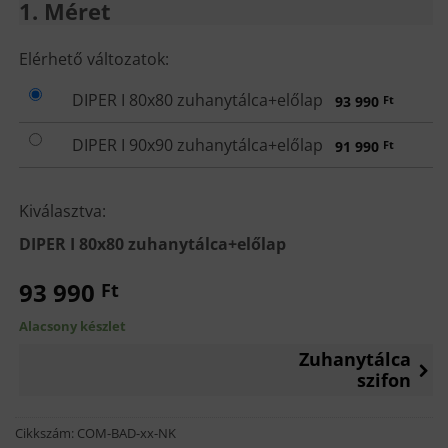
1
Méret
MÉRET
Elérhető változatok:
DIPER I 80x80 zuhanytálca+előlap
93 990
Ft
DIPER I 90x90 zuhanytálca+előlap
91 990
Ft
Kiválasztva:
DIPER I 80x80 zuhanytálca+előlap
93 990
Ft
Alacsony készlet
Zuhanytálca
szifon
Cikkszám:
COM-BAD-xx-NK