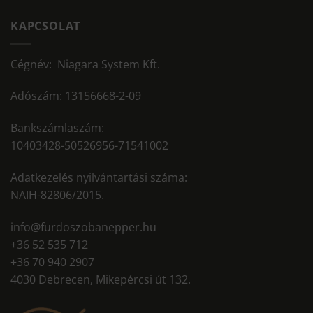
KAPCSOLAT
Cégnév: Niagara System Kft.
Adószám: 13156668-2-09
Bankszámlaszám:
10403428-50526956-71541002
Adatkezelés nyilvántartási száma:
NAIH-82806/2015.
info@furdoszobanepper.hu
+36 52 535 712
+36 70 940 2907
4030 Debrecen, Mikepércsi út 132.