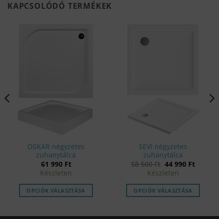
KAPCSOLÓDÓ TERMÉKEK
OSKAR négyzetes
SEVI négyzetes
zuhanytálca
zuhanytálca
Original
Curren
nt
61 990
Ft
58 500
Ft
44 990
Ft
price
price
Készleten
Készleten
was:
is:
58
44
500 Ft.
990 Ft.
.
OPCIÓK VÁLASZTÁSA
OPCIÓK VÁLASZTÁSA