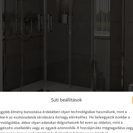
Süti beállítások
egjobb élmény biztosítása érdekében olyan technológiákat használunk, mint a
kie-k az eszközadatok tárolására és/vagy eléréséhez. Ha beleegyezik ezekbe a
hnológiákba, akkor olyan adatokat dolgozhatunk fel ezen az oldalon, mint a
gészési viselkedés vagy az egyedi azonosítók. A hozzájárulás megtagadása vag