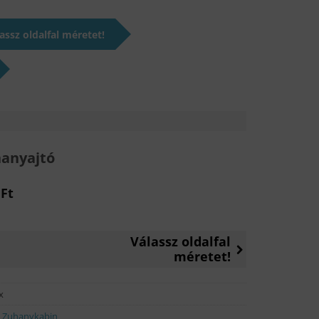
assz oldalfal méretet!
anyajtó
al
Current
0
Ft
price
is:
Válassz oldalfal
79
méretet!
990 Ft.
x
,
Zuhanykabin