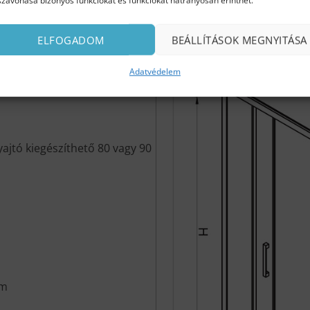
szavonása bizonyos funkciókat és funkciókat hátrányosan érinthet.
ELFOGADOM
BEÁLLÍTÁSOK MEGNYITÁSA
Adatvédelem
ajtó kiegészíthető 80 vagy 90
cm