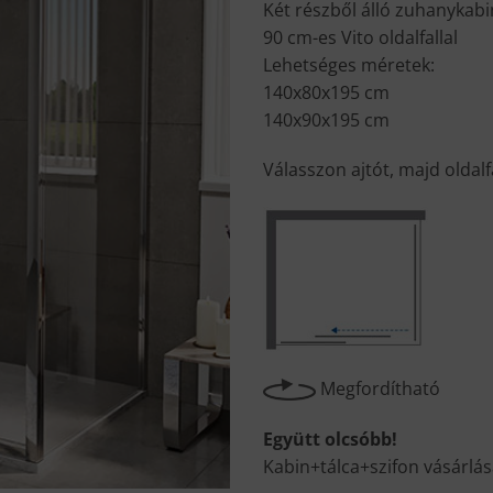
Két részből álló zuhanykabi
90 cm-es Vito oldalfallal
Lehetséges méretek:
140x80x195 cm
140x90x195 cm
Válasszon ajtót, majd oldalf
Megfordítható
Együtt olcsóbb!
Kabin+tálca+szifon vásárlás