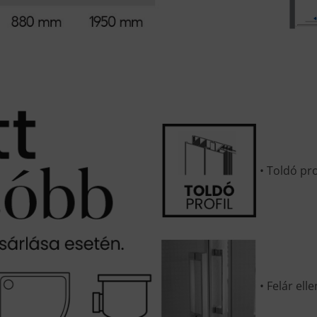
• Toldó pro
• Felár el