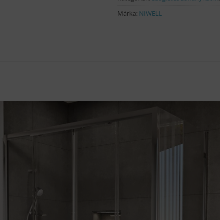
Márka:
NIWELL