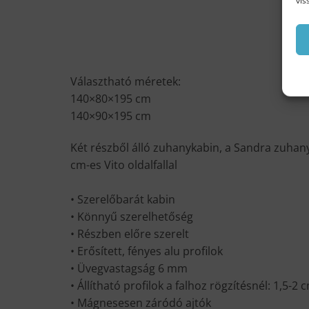
vis
Választható méretek:
140×80×195 cm
140×90×195 cm
Két részből álló zuhanykabin, a Sandra zuhany
cm-es Vito oldalfallal
• Szerelőbarát kabin
• Könnyű szerelhetőség
• Részben előre szerelt
• Erősített, fényes alu profilok
• Üvegvastagság 6 mm
• Állítható profilok a falhoz rögzítésnél: 1,5-2 
• Mágnesesen záródó ajtók