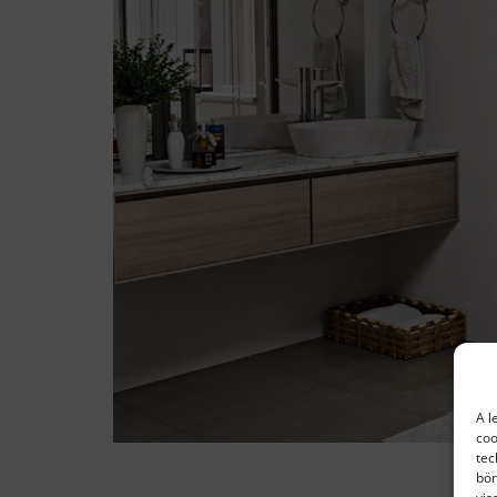
A l
coo
tec
bön