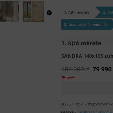
1
2
Ajtó mérete
Vál
3
Összesítés és rendelés
1
Ajtó mérete
SANDRA 140x195 zuh
Origin
104 000
79 99
Ft
price
Elfogyott
was:
104
000 Ft.
Cikkszám:
COMP-NWZK-SAN-VITxx
Kategóriák:
Szögletes zuhanykabin