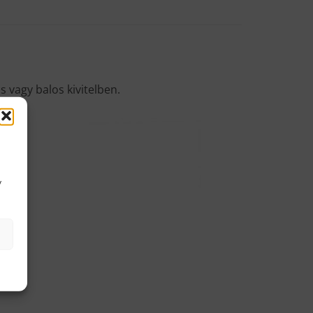
 vagy balos kivitelben.
y