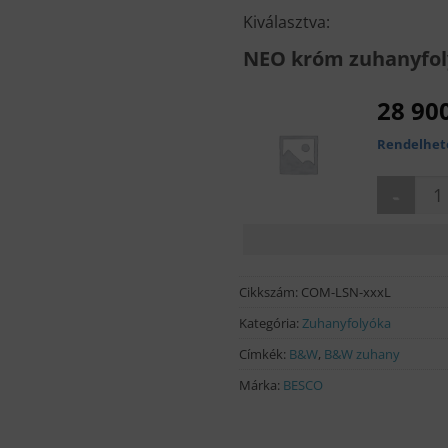
Kiválasztva:
NEO króm zuhanyfoly
28 90
Rendelhet
NEO króm 
Cikkszám:
COM-LSN-xxxL
Kategória:
Zuhanyfolyóka
Címkék:
B&W
,
B&W zuhany
Márka:
BESCO