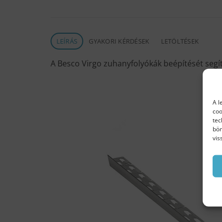
LEÍRÁS
GYAKORI KÉRDÉSEK
LETÖLTÉSEK
A Besco Virgo zuhanyfolyókák beépítését segít
A l
coo
tec
bön
vis