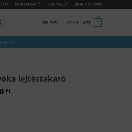
ÁSZF
REGISZTRÁCIÓ
KAPCSOLAT
BEJELENTKEZÉS
BELÉPÉS
KOSÁR /
0
FT
0
DÁSTÁR
óka lejtéstakaró
00
Ft