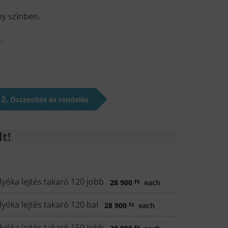
ny színben.
.
2
Összesítés és rendelés
t!
óka lejtés takaró 120 jobb
28 900
Ft
each
óka lejtés takaró 120 bal
28 900
Ft
each
óka lejtés takaró 150 jobb
Ft