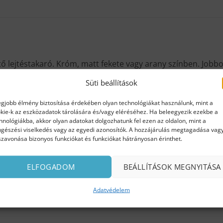
ő lejtéstakaró. Króm, matt fekete vagy arany színben. Jobbos
Süti beállítások
egjobb élmény biztosítása érdekében olyan technológiákat használunk, mint a
kie-k az eszközadatok tárolására és/vagy eléréséhez. Ha beleegyezik ezekbe a
hnológiákba, akkor olyan adatokat dolgozhatunk fel ezen az oldalon, mint a
gészési viselkedés vagy az egyedi azonosítók. A hozzájárulás megtagadása vag
szavonása bizonyos funkciókat és funkciókat hátrányosan érinthet.
ELFOGADOM
BEÁLLÍTÁSOK MEGNYITÁSA
Adatvédelem