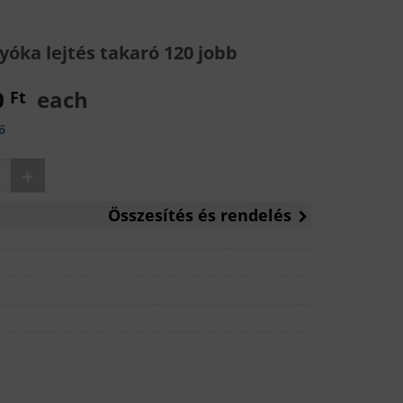
óka lejtés takaró 120 jobb
0
each
Ft
ő
zuhanyfolyóka lejtés takaró 120 jobb mennyiség
Összesítés és rendelés