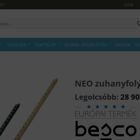
907
GYIK
sés
tkezőre:
SZANITER
CSAPTELEP
EXTRÁK, KIEGÉSZÍTŐK
AKCIÓK
TU
NEO zuhanyfoly
Legolcsóbb:
28 9