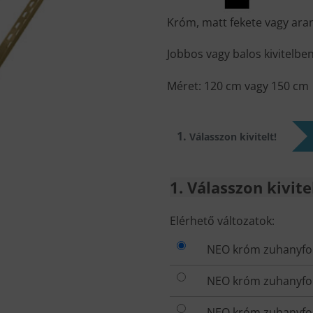
Króm, matt fekete vagy ara
Jobbos vagy balos kivitelben
Méret: 120 cm vagy 150 cm
1
Válasszon kivitelt!
1
Válasszon kivitel
VÁLASSZON
Elérhető változatok:
KIVITELT!
NEO króm zuhanyfoly
NEO króm zuhanyfoly
NEO króm zuhanyfoly