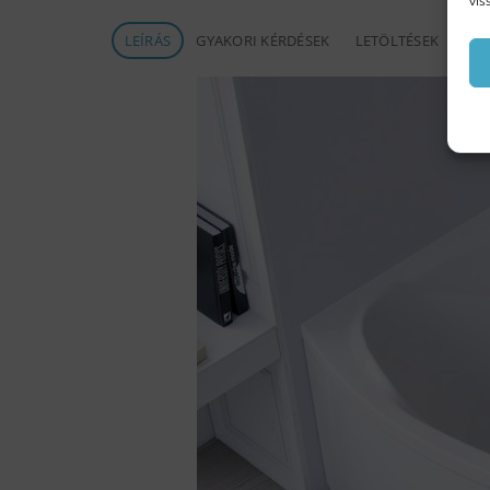
vis
LEÍRÁS
GYAKORI KÉRDÉSEK
LETÖLTÉSEK