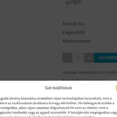
Termék ára
Kiegészítők
Mindösszesen
KONSUL kád 150x150 mennyi
KOSÁRB
Cikkszám:
WANW.KON.150.150.WH
Kategóriák:
Kád
,
Sarokkád
Süti beállítások
Márka:
NIWELL
egjobb élmény biztosítása érdekében olyan technológiákat használunk, mint a
kie-k az eszközadatok tárolására és/vagy eléréséhez. Ha beleegyezik ezekbe a
hnológiákba, akkor olyan adatokat dolgozhatunk fel ezen az oldalon, mint a
gészési viselkedés vagy az egyedi azonosítók. A hozzájárulás megtagadása vag