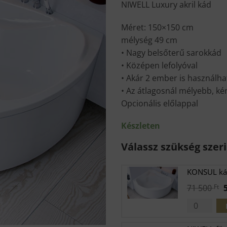
NIWELL Luxury akril kád
Méret: 150×150 cm
mélység 49 cm
• Nagy belsőterű sarokkád
• Középen lefolyóval
• Akár 2 ember is használha
• Az átlagosnál mélyebb, k
Opcionális előlappal
Készleten
Válassz szükség szeri
KONSUL ká
O
71 500
Ft
p
w