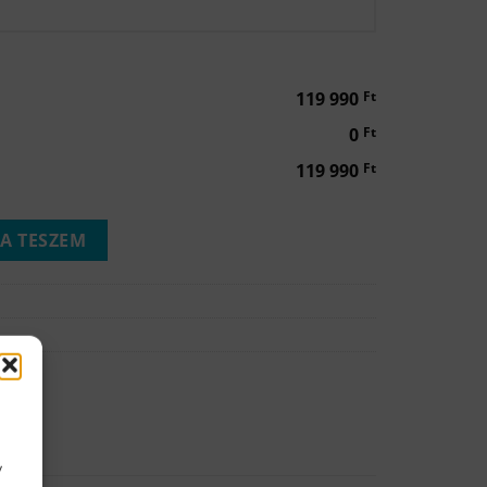
119 990
Ft
0
Ft
119 990
Ft
ség
A TESZEM
y