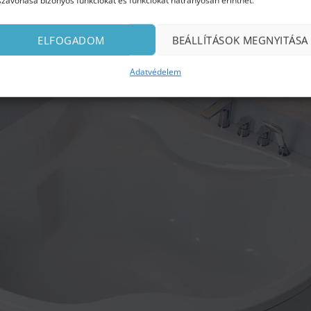
szavonása bizonyos funkciókat és funkciókat hátrányosan érinthet.
ELFOGADOM
BEÁLLÍTÁSOK MEGNYITÁSA
Adatvédelem