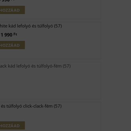
rice
price
HOZZÁAD
as:
is:
12
9
e kád lefolyó és túlfolyó (57)
00 Ft.
990 Ft.
riginal
Current
11 990
Ft
rice
price
HOZZÁAD
as:
is:
14
11
00 Ft.
990 Ft.
k kád lefolyó és túlfolyó-fém (57)
és túlfolyó click-clack-fém (57)
HOZZÁAD