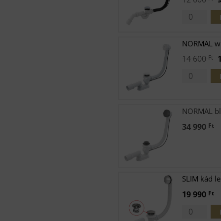
p
w
NORMAL whit
0
O
14 600
Ft
p
w
6
NORMAL blac
34 990
Ft
SLIM kád le 
19 990
Ft