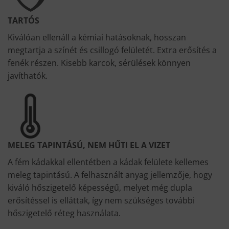
TARTÓS
Kiválóan ellenáll a kémiai hatásoknak, hosszan
megtartja a színét és csillogó felületét. Extra erősítés a
fenék részen. Kisebb karcok, sérülések könnyen
javíthatók.
MELEG TAPINTÁSÚ, NEM HŰTI EL A VIZET
A fém kádakkal ellentétben a kádak felülete kellemes
meleg tapintású. A felhasznált anyag jellemzője, hogy
kiváló hőszigetelő képességű, melyet még dupla
erősítéssel is elláttak, így nem szükséges további
hőszigetelő réteg használata.