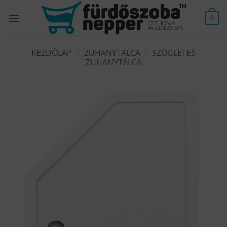
Skip
to
0
content
KEZDŐLAP
/
ZUHANYTÁLCA
/
SZÖGLETES
ZUHANYTÁLCA