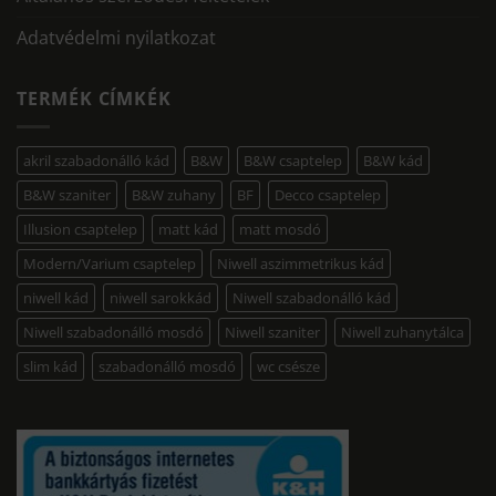
Adatvédelmi nyilatkozat
TERMÉK CÍMKÉK
akril szabadonálló kád
B&W
B&W csaptelep
B&W kád
B&W szaniter
B&W zuhany
BF
Decco csaptelep
Illusion csaptelep
matt kád
matt mosdó
Modern/Varium csaptelep
Niwell aszimmetrikus kád
niwell kád
niwell sarokkád
Niwell szabadonálló kád
Niwell szabadonálló mosdó
Niwell szaniter
Niwell zuhanytálca
slim kád
szabadonálló mosdó
wc csésze