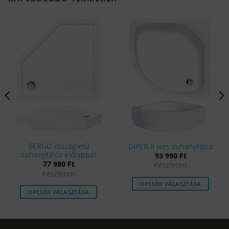
BERGO ötszögletű
DIPER II íves zuhanytálca
zuhanytálca előlappal
93 990
Ft
nt
77 980
Ft
Készleten
Készleten
OPCIÓK VÁLASZTÁSA
.
OPCIÓK VÁLASZTÁSA