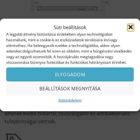
Süti beállítások
A legjobb élmény biztosítása érdekében olyan technológiákat
használunk, mint a cookie-k az eszközadatok tárolására és/vagy
eléréséhez. Ha beleegyezik ezekbe a technológiákba, akkor olyan
adatokat dolgozhatunk fel ezen az oldalon, mint a böngészési viselkedés
vagy az egyedi azonosítók. A hozzájárulás megtagadása vagy
visszavonása bizonyos funkciókat és funkciókat hátrányosan érinthet.
AMINT MEGPILLANTJA A BESCO KÁDJAIT ÉS
ELFOGADOM
ZUHANYTÁLCÁIT, RÖGTÖN LÁTJA A KÜLÖNBSÉGET!
BEÁLLÍTÁSOK MEGNYITÁSA
A szaniter akril fürdőkádak és zuhanytálcák felülete
tökéletesen sima és ragyogó, ami rendkívül könnyűvé
Adatvédelem
teszi a tisztántartásukat. Az akril egy olyan anyag,
aminek kiváló hőtartó, csúszásgátló és antibakteriális
tulajdonságai vannak.