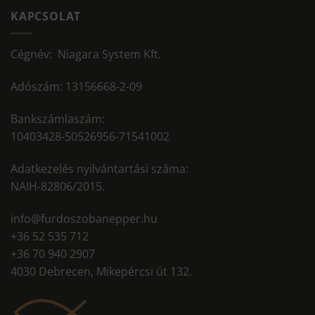
KAPCSOLAT
Cégnév: Niagara System Kft.
Adószám: 13156668-2-09
Bankszámlaszám:
10403428-50526956-71541002
Adatkezelés nyilvántartási száma:
NAIH-82806/2015.
info@furdoszobanepper.hu
+36 52 535 712
+36 70 940 2907
4030 Debrecen, Mikepércsi út 132.