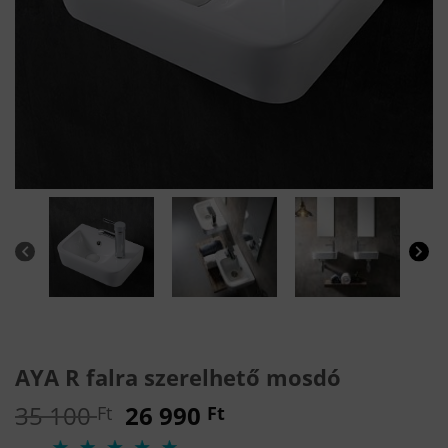
AYA R falra szerelhető mosdó
Original
Current
35 100
26 990
Ft
Ft
price
price