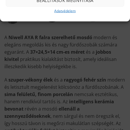
BEÁLLÍTÁSOK MEGNYITÁSA
Adatvédelem
A
Niwell AYA R falra szerelhető mosdó
modern és
elegáns megoldás kis és nagy fürdőszobák számára
egyaránt. A
37×24,5×14 cm-es méret
és a
jobbos
kivitel
praktikus kialakítást biztosít, amely ideálisan
illeszkedik kisebb helyiségekbe is.
A
szuper-vékony élek
és a
ragyogó fehér szín
modern
és letisztult megjelenést kölcsönöz a fürdőszobának. A
sima felületű, finom porcelán
nemcsak esztétikus,
hanem rendkívül tartós is. Az
intelligens kerámia
bevonat
révén a mosdó
ellenáll a
szennyeződéseknek
, nem sárgul és nem öregszik el,
így hosszú távon is megőrzi makulátlan szépségét. Az