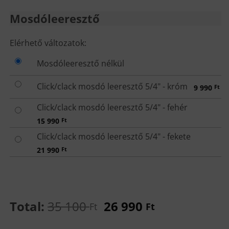
was:
is:
35
26
Mosdóleeresztő
100 Ft.
990 Ft.
MOSDÓLEERESZTŐ
Elérhető változatok:
Mosdóleeresztő nélkül
Click/clack mosdó leeresztő 5/4" - króm
9 990
Ft
Click/clack mosdó leeresztő 5/4" - fehér
15 990
Ft
Click/clack mosdó leeresztő 5/4" - fekete
21 990
Ft
Total:
35 100
26 990
Ft
Ft