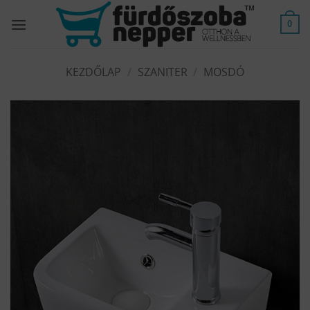
Skip
to
0
content
KEZDŐLAP
/
SZANITER
/
MOSDÓ