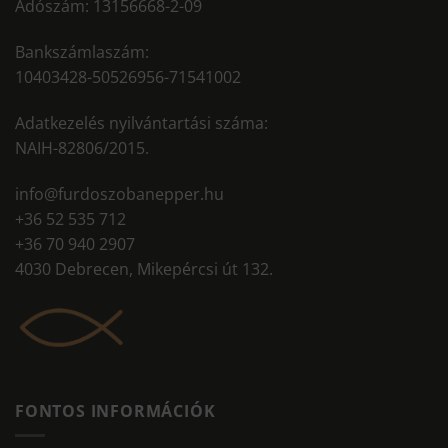
Adószám: 13156668-2-09
Bankszámlaszám:
10403428-50526956-71541002
Adatkezelés nyilvántartási száma:
NAIH-82806/2015.
info@furdoszobanepper.hu
+36 52 535 712
+36 70 940 2907
4030 Debrecen, Mikepércsi út 132.
FONTOS INFORMÁCIÓK