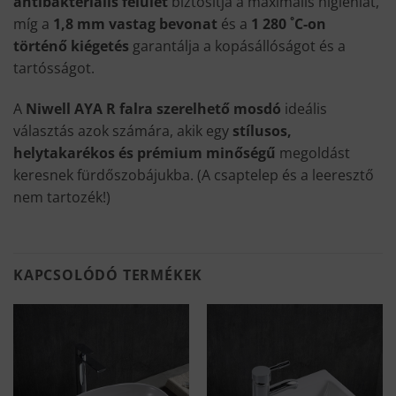
antibakteriális felület
biztosítja a maximális higiéniát,
míg a
1,8 mm vastag bevonat
és a
1 280 ˚C-on
történő kiégetés
garantálja a kopásállóságot és a
tartósságot.
A
Niwell AYA R falra szerelhető mosdó
ideális
választás azok számára, akik egy
stílusos,
helytakarékos és prémium minőségű
megoldást
keresnek fürdőszobájukba. (A csaptelep és a leeresztő
nem tartozék!)
KAPCSOLÓDÓ TERMÉKEK