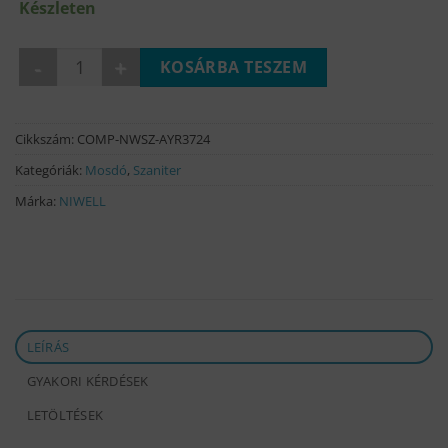
Készleten
AYA R falra szerelhető mosdó mennyiség
KOSÁRBA TESZEM
Cikkszám:
COMP-NWSZ-AYR3724
Kategóriák:
Mosdó
,
Szaniter
Márka:
NIWELL
LEÍRÁS
GYAKORI KÉRDÉSEK
LETÖLTÉSEK