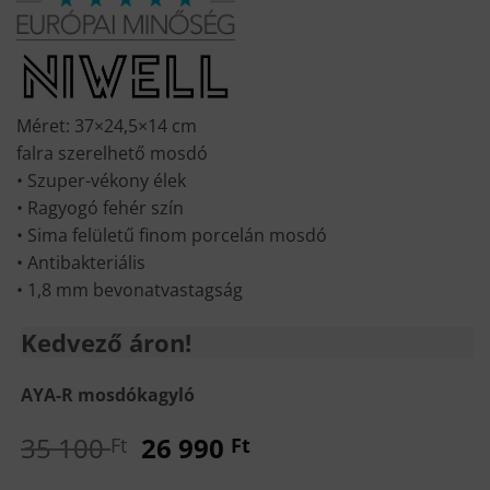
was:
is:
35
26
100 Ft.
990 Ft.
Méret: 37×24,5×14 cm
falra szerelhető mosdó
• Szuper-vékony élek
• Ragyogó fehér szín
• Sima felületű finom porcelán mosdó
• Antibakteriális
• 1,8 mm bevonatvastagság
Kedvező áron!
AYA-R mosdókagyló
Original
Current
35 100
26 990
Ft
Ft
price
price