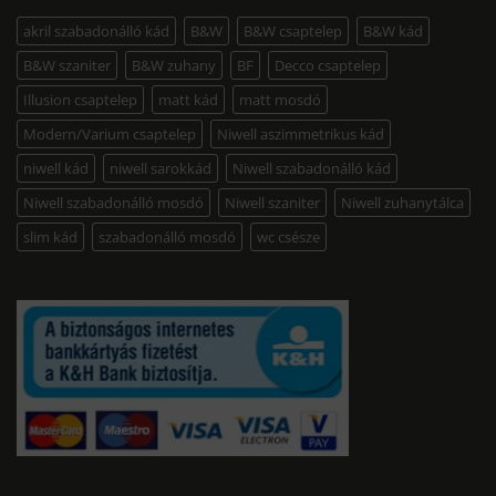
akril szabadonálló kád
B&W
B&W csaptelep
B&W kád
B&W szaniter
B&W zuhany
BF
Decco csaptelep
Illusion csaptelep
matt kád
matt mosdó
Modern/Varium csaptelep
Niwell aszimmetrikus kád
niwell kád
niwell sarokkád
Niwell szabadonálló kád
Niwell szabadonálló mosdó
Niwell szaniter
Niwell zuhanytálca
slim kád
szabadonálló mosdó
wc csésze